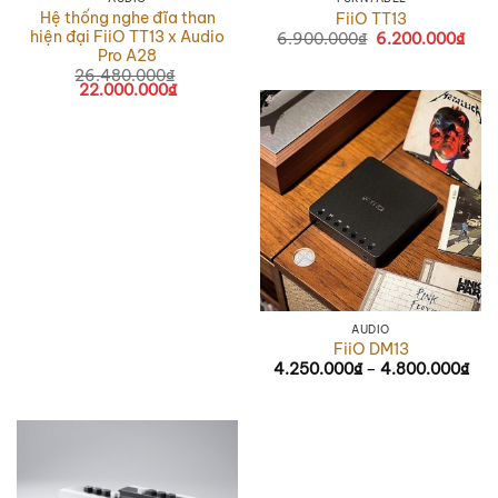
Hệ thống nghe đĩa than
FiiO TT13
hiện đại FiiO TT13 x Audio
6.900.000
₫
Giá
6.200.000
₫
Giá
gốc
hiện
Pro A28
là:
tại
26.480.000
₫
6.900.000₫.
là:
Giá
22.000.000
₫
Giá
6.2
gốc
hiện
là:
tại
26.480.000₫.
là:
22.000.000₫.
AUDIO
FiiO DM13
4.250.000
₫
–
4.800.000
₫
Kho
giá:
từ
4.2
đến
4.8