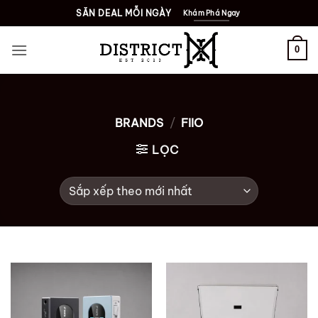
Bỏ
SĂN DEAL MỖI NGÀY
Khám Phá Ngay
qua
nội
0
dung
BRANDS
/
FIIO
LỌC