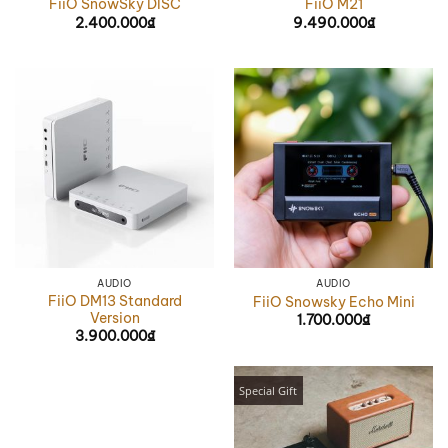
FiiO SnowSky DISC
FiiO M21
2.400.000
₫
9.490.000
₫
AUDIO
AUDIO
FiiO DM13 Standard
FiiO Snowsky Echo Mini
Version
1.700.000
₫
3.900.000
₫
Special Gift