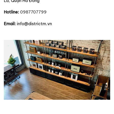
La, Quận Hà Đông
Hotline:
0
987707799
Email:
info@districtm.vn