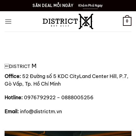
Bỏ
SĂN DEAL MỖI NGÀY
Khám Phá Ngay
qua
nội
0
dung
M
DISTRICT
Office:
52 Đường số 5 KDC CityLand Center Hill, P.7,
Gò Vấp, Tp. Hồ Chí Minh
Hotline:
0976792922 – 0888005256
Email:
info@districtm.vn