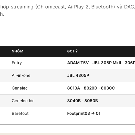
 hợp streaming (Chromecast, AirPlay 2, Bluetooth) và DAC
h.
NHÓM
GỢI Ý
Entry
ADAM T5V
·
JBL 305P MkII
·
306P
All-in-one
JBL 4305P
Genelec
8010A
·
8020D
·
8030C
Genelec lớn
8040B
·
8050B
Barefoot
Footprint03 → 01