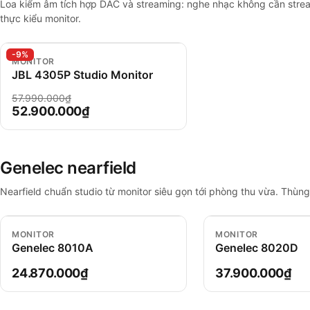
Loa kiểm âm tích hợp DAC và streaming: nghe nhạc không cần stre
thực kiểu monitor.
-9%
MONITOR
JBL 4305P Studio Monitor
57.990.000₫
52.900.000₫
Genelec nearfield
Nearfield chuẩn studio từ monitor siêu gọn tới phòng thu vừa. Thùn
MONITOR
MONITOR
Genelec 8010A
Genelec 8020D
24.870.000₫
37.900.000₫