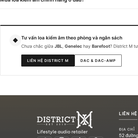
Tư vấn loa kiểm âm theo phòng và ngân sách
◆
Chưa chắc giữa
JBL
,
Genelec
hay
Barefoot
? District M t
LIÊN HỆ DISTRICT M
DAC & DAC-AMP
LIÊN HỆ
ĐỊA CHỈ
Lifestyle audio retailer
52 đường