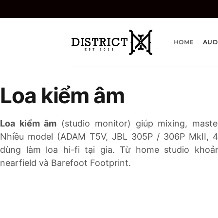
Bỏ
qua
nội
dung
HOME
AUD
Loa kiểm âm
Loa kiểm âm
(studio monitor) giúp mixing, maste
Nhiều model (ADAM T5V, JBL 305P / 306P MkII, 4
dùng làm loa hi-fi tại gia. Từ home studio khoản
nearfield và Barefoot Footprint.