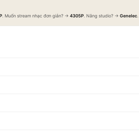
P
. Muốn stream nhạc đơn giản? →
4305P
. Nâng studio? →
Genelec