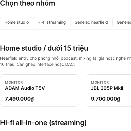
Chọn theo nhóm
Home studio
Hi-fi streaming
Genelec nearfield
Genele
Home studio / dưới 15 triệu
Nearfield entry cho phòng nhỏ, podcast, mixing tại gia hoặc nghe 
10 triệu. Cần ghép interface hoặc DAC.
MONITOR
MONITOR
ADAM Audio T5V
JBL 305P MkII
7.490.000₫
9.700.000₫
Hi-fi all-in-one (streaming)