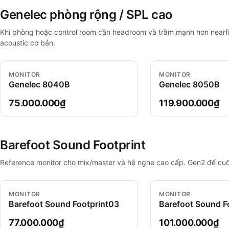
Genelec phòng rộng / SPL cao
Khi phòng hoặc control room cần headroom và trầm mạnh hơn nearfi
acoustic cơ bản.
MONITOR
MONITOR
Genelec 8040B
Genelec 8050B
75.000.000₫
119.900.000₫
Barefoot Sound Footprint
Reference monitor cho mix/master và hệ nghe cao cấp. Gen2 để cuố
MONITOR
MONITOR
Barefoot Sound Footprint03
Barefoot Sound F
77.000.000₫
101.000.000₫