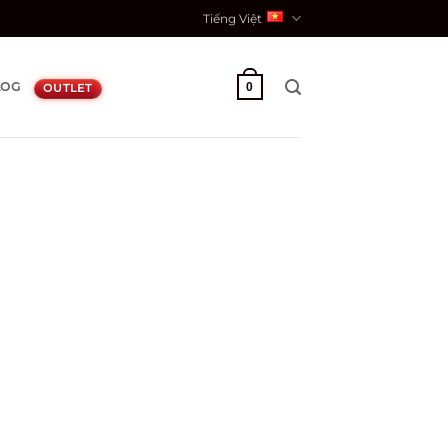
Tiếng Việt
LOG
0
OUTLET