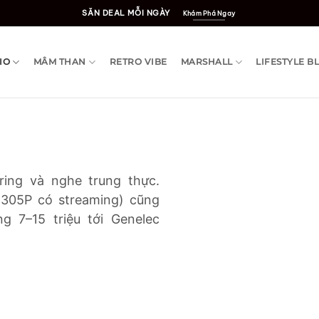
SĂN DEAL MỖI NGÀY
Khám Phá Ngay
IO
MÂM THAN
RETRO VIBE
MARSHALL
LIFESTYLE B
ring và nghe trung thực.
305P có streaming) cũng
g 7–15 triệu tới Genelec