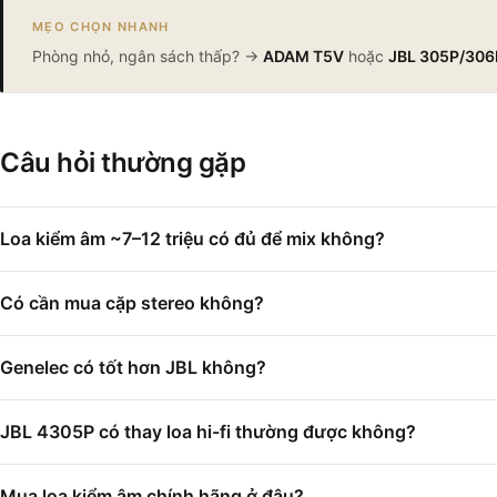
MẸO CHỌN NHANH
Phòng nhỏ, ngân sách thấp? →
ADAM T5V
hoặc
JBL 305P/306
Câu hỏi thường gặp
Loa kiểm âm ~7–12 triệu có đủ để mix không?
Có cần mua cặp stereo không?
Genelec có tốt hơn JBL không?
JBL 4305P có thay loa hi-fi thường được không?
Mua loa kiểm âm chính hãng ở đâu?