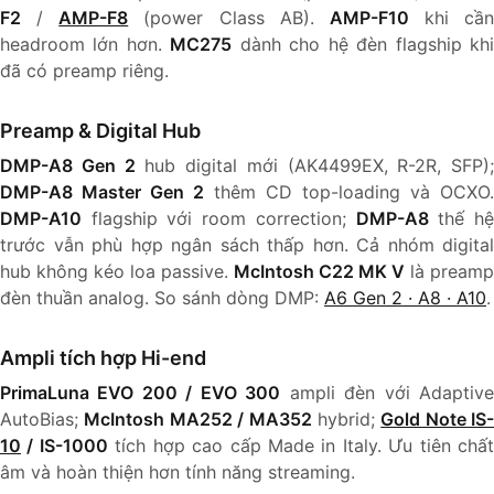
F2
/
AMP-F8
(power Class AB).
AMP-F10
khi cần
headroom lớn hơn.
MC275
dành cho hệ đèn flagship kh
đã có preamp riêng.
Preamp & Digital Hub
DMP-A8 Gen 2
hub digital mới (AK4499EX, R-2R, SFP);
DMP-A8 Master Gen 2
thêm CD top-loading và OCXO.
DMP-A10
flagship với room correction;
DMP-A8
thế h
trước vẫn phù hợp ngân sách thấp hơn. Cả nhóm digital
hub không kéo loa passive.
McIntosh C22 MK V
là preamp
đèn thuần analog. So sánh dòng DMP:
A6 Gen 2 · A8 · A10
.
Ampli tích hợp Hi-end
PrimaLuna EVO 200 / EVO 300
ampli đèn với Adaptiv
AutoBias;
McIntosh MA252 / MA352
hybrid;
Gold Note IS-
10
/ IS-1000
tích hợp cao cấp Made in Italy. Ưu tiên chấ
âm và hoàn thiện hơn tính năng streaming.