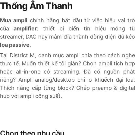
Thống Âm Thanh
Trái tim của mọi hệ thống âm thanh
Mua ampli
chính hãng bắt đầu từ việc hiểu vai trò
STREAMING · ANALOG · CÔNG SUẤT · PREAMP · HI-END
của
amplifier
: thiết bị biến tín hiệu mỏng từ
streamer, DAC hay mâm đĩa thành dòng điện đủ kéo
loa passive
.
Tại District M, danh mục ampli chia theo cách nghe
thực tế. Muốn thiết kế tối giản? Chọn ampli tích hợp
hoặc all-in-one có streaming. Đã có nguồn phát
riêng? Ampli analog/desktop chỉ lo khuếch đại loa.
Thích nâng cấp từng block? Ghép preamp & digital
hub với ampli công suất.
Chọn theo nhu cầu