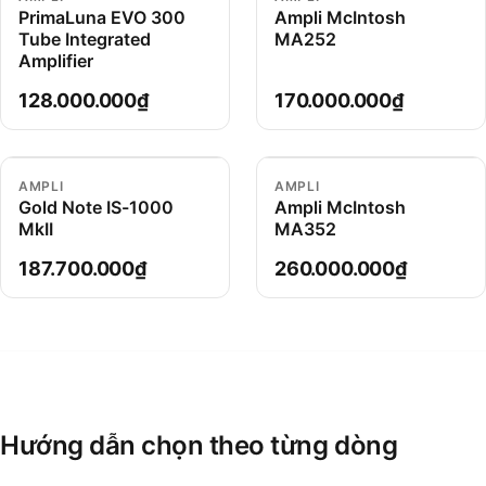
PrimaLuna EVO 300
Ampli McIntosh
Tube Integrated
MA252
Amplifier
128.000.000₫
170.000.000₫
AMPLI
AMPLI
Gold Note IS-1000
Ampli McIntosh
MkII
MA352
187.700.000₫
260.000.000₫
Hướng dẫn chọn theo từng dòng