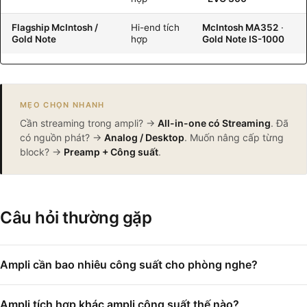
Flagship McIntosh /
Hi-end tích
McIntosh MA352
·
Gold Note
hợp
Gold Note IS-1000
MẸO CHỌN NHANH
Cần streaming trong ampli? →
All-in-one có Streaming
. Đã
có nguồn phát? →
Analog / Desktop
. Muốn nâng cấp từng
block? →
Preamp + Công suất
.
Câu hỏi thường gặp
Ampli cần bao nhiêu công suất cho phòng nghe?
Ampli tích hợp khác ampli công suất thế nào?