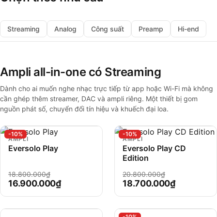
Streaming
Analog
Công suất
Preamp
Hi-end
Ampli all-in-one có Streaming
Dành cho ai muốn nghe nhạc trực tiếp từ app hoặc Wi-Fi mà không
cần ghép thêm streamer, DAC và ampli riêng. Một thiết bị gom
nguồn phát số, chuyển đổi tín hiệu và khuếch đại loa.
-10%
-10%
AMPLI
AMPLI
Eversolo Play
Eversolo Play CD
Edition
18.800.000₫
20.800.000₫
16.900.000₫
18.700.000₫
-10%