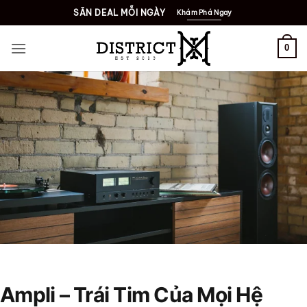
Bỏ
SĂN DEAL MỖI NGÀY
Khám Phá Ngay
qua
nội
0
dung
DISTRICT M · HI-FI
AMPLI
Ampli – Trái Tim Của Mọi Hệ