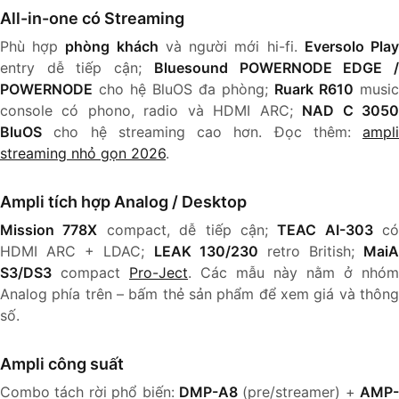
All-in-one có Streaming
Phù hợp
phòng khách
và người mới hi-fi.
Eversolo Pla
entry dễ tiếp cận;
Bluesound POWERNODE EDGE 
POWERNODE
cho hệ BluOS đa phòng;
Ruark R610
music
console có phono, radio và HDMI ARC;
NAD C 305
BluOS
cho hệ streaming cao hơn. Đọc thêm:
ampli
streaming nhỏ gọn 2026
.
Ampli tích hợp Analog / Desktop
Mission 778X
compact, dễ tiếp cận;
TEAC AI-303
có
HDMI ARC + LDAC;
LEAK 130/230
retro British;
MaiA
S3/DS3
compact
Pro-Ject
. Các mẫu này nằm ở nhóm
Analog phía trên – bấm thẻ sản phẩm để xem giá và thông
số.
Ampli công suất
Combo tách rời phổ biến:
DMP-A8
(pre/streamer) +
AMP-