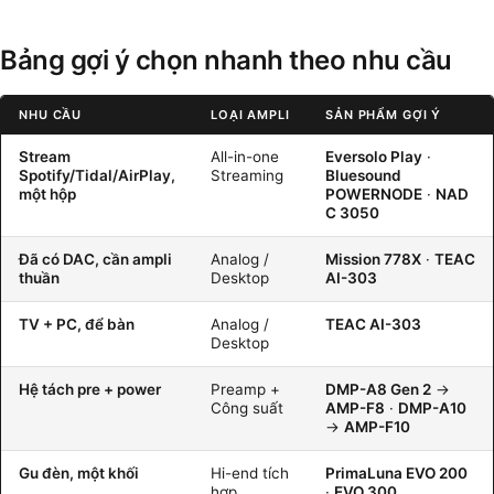
Bảng gợi ý chọn nhanh theo nhu cầu
NHU CẦU
LOẠI AMPLI
SẢN PHẨM GỢI Ý
Stream
All-in-one
Eversolo Play
·
Spotify/Tidal/AirPlay,
Streaming
Bluesound
một hộp
POWERNODE
·
NAD
C 3050
Đã có DAC, cần ampli
Analog /
Mission 778X
·
TEAC
thuần
Desktop
AI-303
TV + PC, để bàn
Analog /
TEAC AI-303
Desktop
Hệ tách pre + power
Preamp +
DMP-A8 Gen 2
→
Công suất
AMP-F8
·
DMP-A10
→
AMP-F10
Gu đèn, một khối
Hi-end tích
PrimaLuna EVO 200
hợp
·
EVO 300