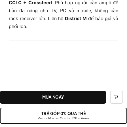
CCLC + Crossfeed
. Phù hợp người cần ampli để
bàn đa năng cho TV, PC và mobile, không cần
rack receiver lớn. Liên hệ
District M
để báo giá và
phối loa.
MUA NGAY
THÊ
VÀO
GIỎ
TRẢ GÓP 0% QUA THẺ
Visa - Master Card - JCB - Amex