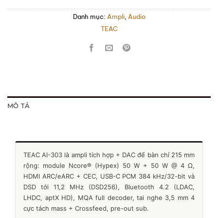
Danh mục:
Ampli
,
Audio
TEAC
MÔ TẢ
TEAC AI-303 là ampli tích hợp + DAC để bàn chỉ 215 mm
rộng: module Ncore® (Hypex) 50 W + 50 W @ 4 Ω,
HDMI ARC/eARC + CEC, USB-C PCM 384 kHz/32-bit và
DSD tới 11,2 MHz (DSD256), Bluetooth 4.2 (LDAC,
LHDC, aptX HD), MQA full decoder, tai nghe 3,5 mm 4
cực tách mass + Crossfeed, pre-out sub.