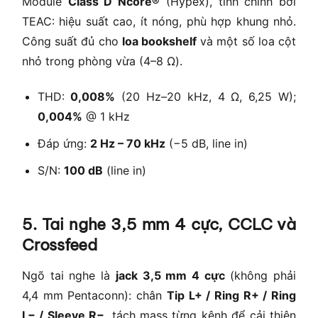
Module
Class D Ncore®
(Hypex), tinh chỉnh bởi
TEAC: hiệu suất cao, ít nóng, phù hợp khung nhỏ.
Công suất đủ cho
loa bookshelf
và một số loa cột
nhỏ trong phòng vừa (4–8 Ω).
THD:
0,008%
(20 Hz–20 kHz, 4 Ω, 6,25 W);
0,004%
@ 1 kHz
Đáp ứng:
2 Hz – 70 kHz
(−5 dB, line in)
S/N:
100 dB
(line in)
5. Tai nghe 3,5 mm 4 cực, CCLC và
Crossfeed
Ngõ tai nghe là
jack 3,5 mm 4 cực
(không phải
4,4 mm Pentaconn): chân
Tip L+ / Ring R+ / Ring
L− / Sleeve R−
, tách mass từng kênh để cải thiện