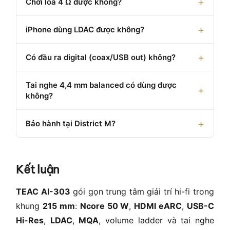
Chơi loa 4 Ω được không?
iPhone dùng LDAC được không?
Có đầu ra digital (coax/USB out) không?
Tai nghe 4,4 mm balanced có dùng được
không?
Bảo hành tại District M?
Kết luận
TEAC AI-303
gói gọn trung tâm giải trí hi-fi trong
khung
215 mm
:
Ncore 50 W
,
HDMI eARC
,
USB-C
Hi-Res
,
LDAC
,
MQA
, volume ladder và tai nghe