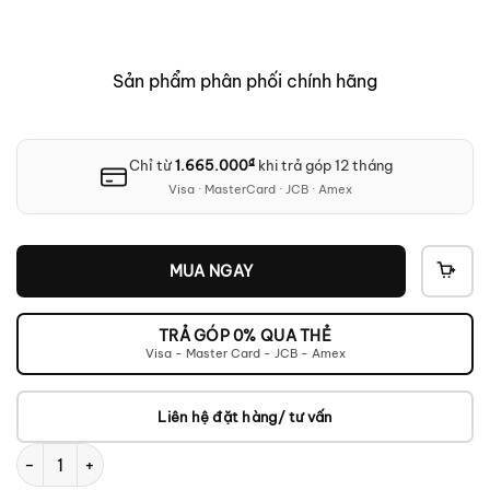
gốc
hiện
là:
tại
21.900.000₫.
là:
18.50
Sản phẩm phân phối chính hãng
₫
Chỉ từ
1.665.000
khi trả góp 12 tháng
Visa · MasterCard · JCB · Amex
MUA NGAY
THÊ
VÀO
GIỎ
TRẢ GÓP 0% QUA THẺ
Visa - Master Card - JCB - Amex
Liên hệ đặt hàng/ tư vấn
TEAC AI-303 số lượng