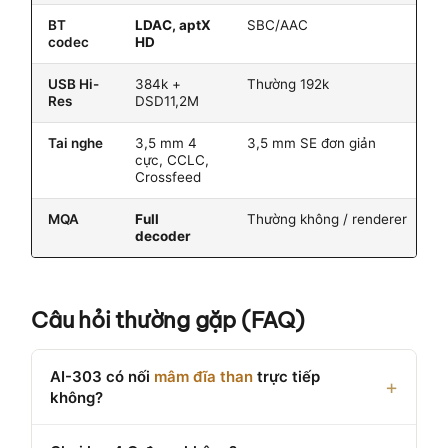
BT
LDAC, aptX
SBC/AAC
codec
HD
USB Hi-
384k +
Thường 192k
Res
DSD11,2M
Tai nghe
3,5 mm 4
3,5 mm SE đơn giản
cực, CCLC,
Crossfeed
MQA
Full
Thường không / renderer
decoder
Câu hỏi thường gặp (FAQ)
AI-303 có nối
mâm đĩa than
trực tiếp
không?