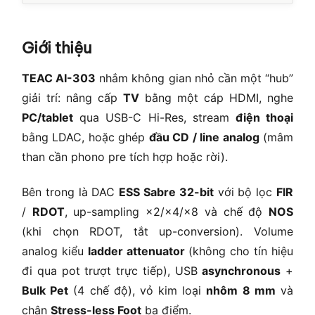
Giới thiệu
TEAC AI-303
nhắm không gian nhỏ cần một “hub”
giải trí: nâng cấp
TV
bằng một cáp HDMI, nghe
PC/tablet
qua USB-C Hi-Res, stream
điện thoại
bằng LDAC, hoặc ghép
đầu CD / line analog
(mâm
than cần phono pre tích hợp hoặc rời).
Bên trong là DAC
ESS Sabre 32-bit
với bộ lọc
FIR
/
RDOT
, up-sampling ×2/×4/×8 và chế độ
NOS
(khi chọn RDOT, tắt up-conversion). Volume
analog kiểu
ladder attenuator
(không cho tín hiệu
đi qua pot trượt trực tiếp), USB
asynchronous
+
Bulk Pet
(4 chế độ), vỏ kim loại
nhôm 8 mm
và
chân
Stress-less Foot
ba điểm.