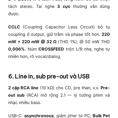
tách stereo. Tai nghe
3 cực
thường vẫn dùng
được.
CCLC
(Coupling Capacitor Less Circuit) bỏ tụ
coupling ở output, giữ trầm và phase tốt hơn.
220
mW + 220 mW @ 32 Ω
(THD 1%); @ 50 mW THD
0,006%
. Núm
CROSSFEED
trộn L/R nhẹ, nghe tự
nhiên hơn, rõ vocal/dialog.
6. Line in, sub pre-out và USB
2 cặp RCA line
(10 kΩ) cho CD, pre than, v.v.
Pre-
out sub
(RCA) mở rộng 2.1 — lý tưởng phim và
nhạc nhiều bass.
USB-C:
asynchronous
, giảm jitter từ PC;
Bulk Pet