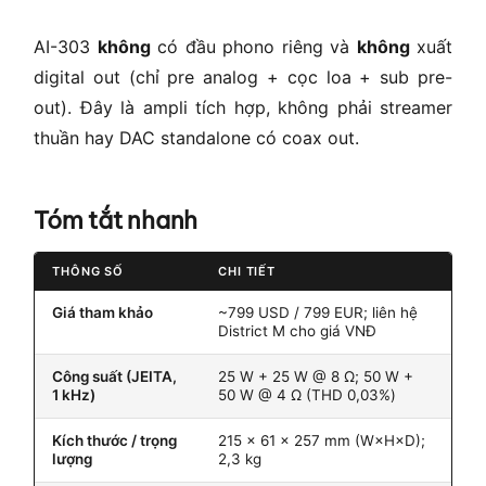
AI-303
không
có đầu phono riêng và
không
xuất
digital out (chỉ pre analog + cọc loa + sub pre-
out). Đây là ampli tích hợp, không phải streamer
thuần hay DAC standalone có coax out.
Tóm tắt nhanh
THÔNG SỐ
CHI TIẾT
Giá tham khảo
~799 USD / 799 EUR; liên hệ
District M cho giá VNĐ
Công suất (JEITA,
25 W + 25 W @ 8 Ω; 50 W +
1 kHz)
50 W @ 4 Ω (THD 0,03%)
Kích thước / trọng
215 × 61 × 257 mm (W×H×D);
lượng
2,3 kg