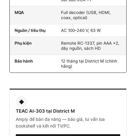
MQA
Full decoder (USB, HDMI,
coax, optical)
Nguồn / tiêu thụ
AC 100–240 V; 63 W
Phụ kiện
Remote RC-1337, pin AAA ×2,
dây nguồn, sách HD
Bảo hành
12 tháng tại District M (chính
hãng)
◆
TEAC AI-303 tại District M
Amply để bàn đa năng — báo giá, tư vấn loa
bookshelf và kết nối TV/PC.