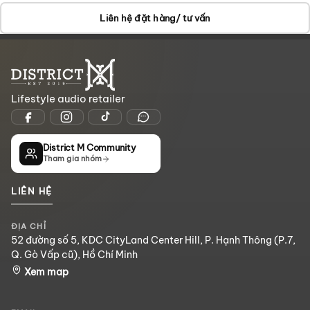
Liên hệ đặt hàng/ tư vấn
Lifestyle audio retailer
District M Community
Tham gia nhóm
LIÊN HỆ
ĐỊA CHỈ
52 đường số 5, KDC CityLand Center Hill, P. Hạnh Thông (P.7,
Q. Gò Vấp cũ), Hồ Chí Minh
Xem map