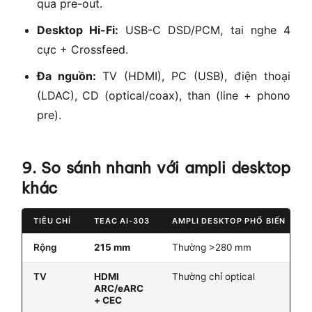
qua pre-out.
Desktop Hi-Fi:
USB-C DSD/PCM, tai nghe 4
cực + Crossfeed.
Đa nguồn:
TV (HDMI), PC (USB), điện thoại
(LDAC), CD (optical/coax), than (line + phono
pre).
9. So sánh nhanh với ampli desktop
khác
TIÊU CHÍ
TEAC AI-303
AMPLI DESKTOP PHỔ BIẾN
Rộng
215 mm
Thường >280 mm
TV
HDMI
Thường chỉ optical
ARC/eARC
+ CEC