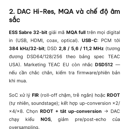
2. DAC Hi-Res, MQA và chế độ âm
sắc
ESS Sabre 32-bit
giải mã
MQA full
trên mọi digital
in (USB, HDMI, coax, optical).
USB-C
: PCM tới
384 kHz/32-bit
; DSD
2,8 / 5,6 / 11,2 MHz
(tương
đương DSD64/128/256 theo bảng spec TEAC
USA). Marketing TEAC EU còn nhắc
DSD512
—
nếu cần chắc chắn, kiểm tra firmware/phiên bản
khi mua.
SoC xử lý
FIR
(roll-off chậm, trễ ngắn) hoặc
RDOT
(tự nhiên, soundstage); kết hợp up-conversion ×2/
×4/×8. Chọn
RDOT + tắt up-conversion
→ DAC
chạy kiểu
NOS
, giảm pre/post-echo của
oversampling.