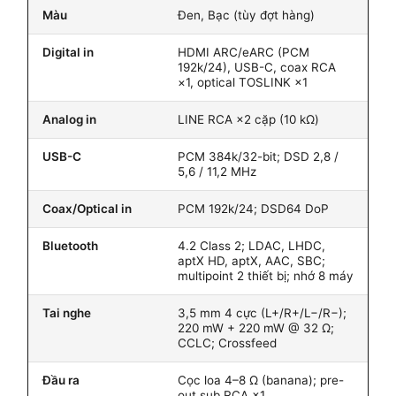
Màu
Đen, Bạc (tùy đợt hàng)
Digital in
HDMI ARC/eARC (PCM
192k/24), USB-C, coax RCA
×1, optical TOSLINK ×1
Analog in
LINE RCA ×2 cặp (10 kΩ)
USB-C
PCM 384k/32-bit; DSD 2,8 /
5,6 / 11,2 MHz
Coax/Optical in
PCM 192k/24; DSD64 DoP
Bluetooth
4.2 Class 2; LDAC, LHDC,
aptX HD, aptX, AAC, SBC;
multipoint 2 thiết bị; nhớ 8 máy
Tai nghe
3,5 mm 4 cực (L+/R+/L−/R−);
220 mW + 220 mW @ 32 Ω;
CCLC; Crossfeed
Đầu ra
Cọc loa 4–8 Ω (banana); pre-
out sub RCA ×1