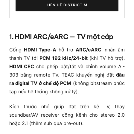
LIÊN HỆ DISTRICT M
1. HDMI ARC/eARC — TV một cáp
Cổng
HDMI Type-A
hỗ trợ
ARC/eARC
, nhận âm
thanh TV tới
PCM 192 kHz/24-bit
(khi TV hỗ trợ).
HDMI CEC
cho phép bật/tắt và chỉnh volume AI-
303 bằng remote TV. TEAC khuyến nghị đặt
đầu
ra digital TV ở chế độ PCM
(không bitstream phức
tạp nếu hệ thống không xử lý).
Kích thước nhỏ giúp đặt trên kệ TV, thay
soundbar/AV receiver cồng kềnh cho stereo 2.0
hoặc 2.1 (thêm sub qua pre-out).