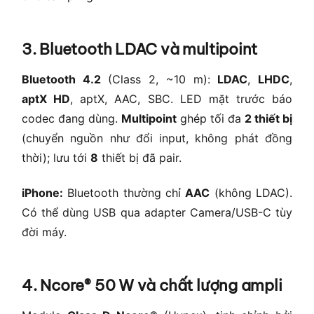
3. Bluetooth LDAC và multipoint
Bluetooth 4.2
(Class 2, ~10 m):
LDAC
,
LHDC
,
aptX HD
, aptX, AAC, SBC. LED mặt trước báo
codec đang dùng.
Multipoint
ghép tối đa
2 thiết bị
(chuyển nguồn như đổi input, không phát đồng
thời); lưu tới
8
thiết bị đã pair.
iPhone:
Bluetooth thường chỉ
AAC
(không LDAC).
Có thể dùng USB qua adapter Camera/USB-C tùy
đời máy.
4. Ncore® 50 W và chất lượng ampli