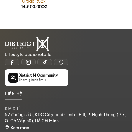
Grado RS2x
14.600.000
₫
Lifestyle audio retailer
District M Community
Tham gia nhóm
LIÊN HỆ
ĐỊA CHỈ
52 đường số 5, KDC CityLand Center Hill, P. Hạnh Thông (P.7,
Q. Gò Vấp cũ), Hồ Chí Minh
Xem map