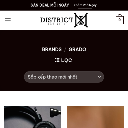
Bỏ
SĂN DEAL MỖI NGÀY
Khám Phá Ngay
qua
nội
0
dung
BRANDS
/
GRADO
LỌC