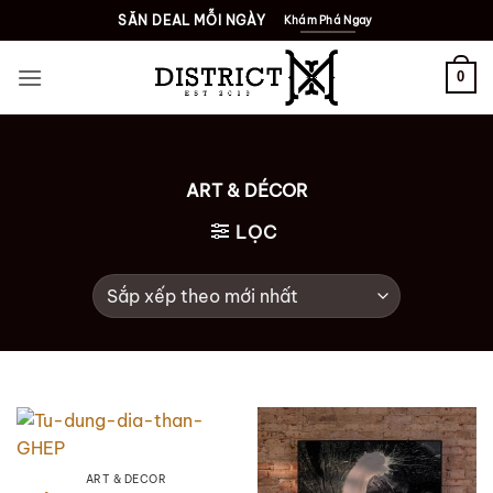
Bỏ
SĂN DEAL MỖI NGÀY
Khám Phá Ngay
qua
nội
0
dung
ART & DÉCOR
LỌC
ART & DÉCOR