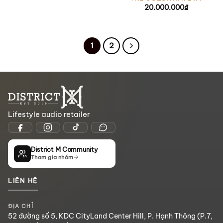
20.000.000
₫
1
2
Lifestyle audio retailer
District M Community
Tham gia nhóm
LIÊN HỆ
ĐỊA CHỈ
52 đường số 5, KDC CityLand Center Hill, P. Hạnh Thông (P.7,