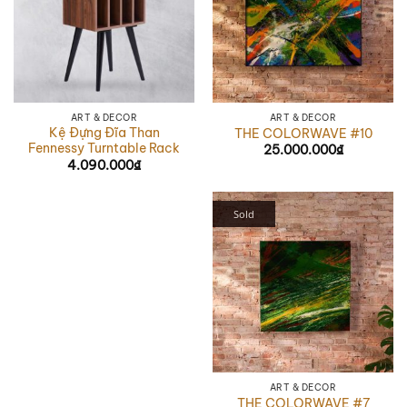
ART & DÉCOR
ART & DÉCOR
Kệ Đựng Đĩa Than
THE COLORWAVE #10
Fennessy Turntable Rack
25.000.000
₫
4.090.000
₫
Sold
ART & DÉCOR
THE COLORWAVE #7