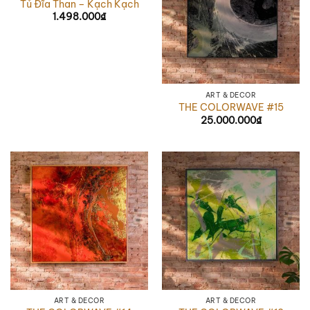
Tủ Đĩa Than – Kạch Kạch
1.498.000
₫
ART & DÉCOR
THE COLORWAVE #15
25.000.000
₫
ART & DÉCOR
ART & DÉCOR