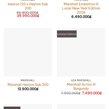
Heston 120 x Heston Sub
Marshall Emberton III
200
Lunar New Year Edition
2026
46.800.000
₫
Giá
39.990.000
₫
Giá
6.490.000
₫
gốc
hiện
là:
tại
46.800.000₫.
là:
39.990.000₫.
Limited Edition
MARSHALL
LOA MARSHALL
Marshall Acton III
Marshall Heston Sub 200
Burgundy
13.900.000
₫
7.990.000
₫
Giá
7.490.000
₫
Giá
gốc
hiện
là:
tại
7.990.000₫.
là:
7.49