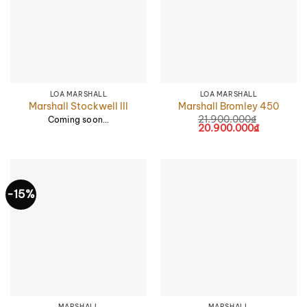
LOA MARSHALL
LOA MARSHALL
Marshall Stockwell III
Marshall Bromley 450
21.900.000
₫
Coming soon…
Giá
20.900.000
₫
Giá
gốc
hiện
là:
tại
21.900.000₫.
là:
20.900.00
-15%
MARSHALL
MARSHALL