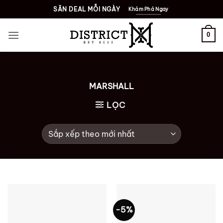
Bỏ
SĂN DEAL MỖI NGÀY
Khám Phá Ngay
qua
nội
0
dung
MARSHALL
LỌC
-5%