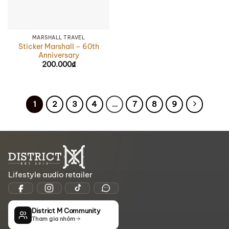
MARSHALL TRAVEL
Sticker Marshall – 60th
Anniversary
200.000
₫
1
2
3
4
…
7
8
9
Lifestyle audio retailer
District M Community
Tham gia nhóm