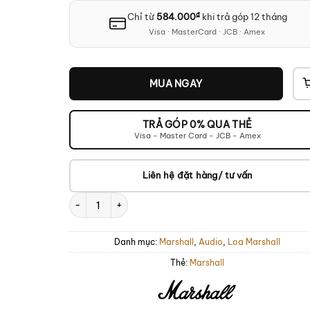
₫
Chỉ từ
584.000
khi trả góp 12 tháng
Visa · MasterCard · JCB · Amex
MUA NGAY
TRẢ GÓP 0% QUA THẺ
Visa - Master Card - JCB - Amex
Liên hệ đặt hàng/ tư vấn
Marshall Emberton III Lunar New Year Edition 2026 số l
Danh mục:
Marshall
,
Audio
,
Loa Marshall
Thẻ:
Marshall