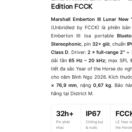
Edition FCCK
Marshall Emberton III Lunar New 
(Unbridled by FCCK) là phiên bản 
Emberton III: loa portable
Bluet
Stereophonic
, pin
32+ giờ
, chuẩn
IP
Class D
. Driver:
2 × full-range 2″
+
dải tần
65 Hz – 20 kHz
; max SPL
tiết đa sắc Year of the Horse do ng
cho năm Bính Ngọ 2026. Kích thư
× 76,9 mm
, nặng
0,67 kg
. Bảo h
hãng tại District M.
32h+
IP67
FCC
Pin phát
Chống bụi
LE Year o
nhạc
& nước
the Hors