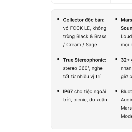
Collector độc bản:
Mars
vỏ FCCK LE, không
Sou
trùng Black & Brass
Loud
/ Cream / Sage
mọi 
True Stereophonic:
32+ 
stereo 360°, nghe
nhan
tốt từ nhiều vị trí
giờ 
IP67
cho tiệc ngoài
Blue
trời, picnic, du xuân
Audi
Mars
Mod