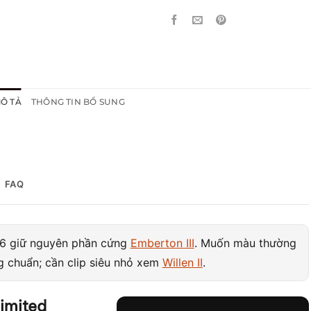
Ô TẢ
THÔNG TIN BỔ SUNG
FAQ
6 giữ nguyên phần cứng
Emberton III
. Muốn màu thường
g chuẩn; cần clip siêu nhỏ xem
Willen II
.
Limited