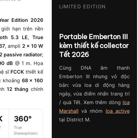
LIMITED EDITION
Year Edition 2026
giới hạn trên nền
Portable Emberton III
ooth 5.3 LE
,
True
kèm thiết kế collector
67
, ampli
2 × 10 W
Tết 2026
2 passive radiator
;
90 dB
@ 1 m. Họa
Cùng DNA âm thanh
hệ sĩ
FCCK
thiết kế
Emberton III nhưng vỏ độc
ớc khoảng
68 × 160
bản: vừa loa di động hàng
ành
12 tháng
chính
ngày, vừa điểm nhấn trang trí
/ quà Tết. Xem thêm dòng
loa
Marshall
và nhóm
loa active
K
360°
tại District M.
f
True
e
Stereophonic