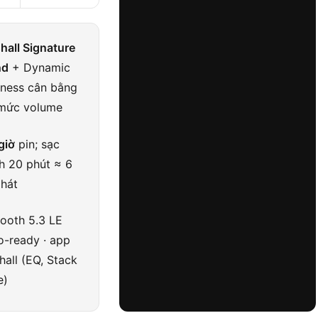
hall Signature
nd
+ Dynamic
ness cân bằng
mức volume
giờ
pin; sạc
h 20 phút ≈ 6
phát
tooth 5.3 LE
o-ready · app
hall (EQ, Stack
e)