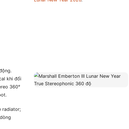
động.
al khi đổi
ereo 360°
ot.
 radiator;
t dòng