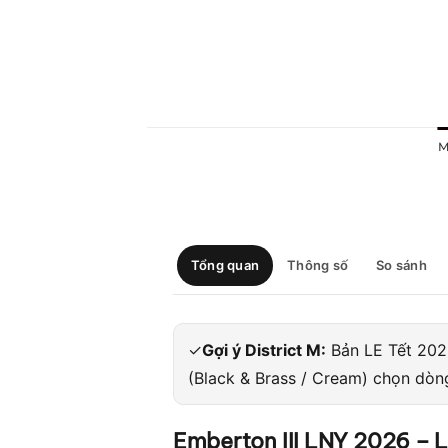
M
Tổng quan
Thông số
So sánh
✓
Gợi ý District M:
Bản LE Tết 202
(Black & Brass / Cream) chọn dòn
Emberton III LNY 2026 – 