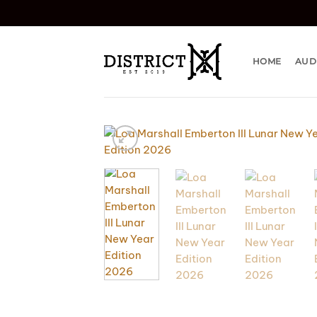
Bỏ
qua
nội
dung
HOME
AUD