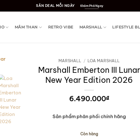
SĂN DEAL MỖI NGÀY
Khám Phá Ngay
IO
MÂM THAN
RETRO VIBE
MARSHALL
LIFESTYLE B
MARSHALL
/
LOA MARSHALL
Marshall Emberton III Luna
New Year Edition 2026
6.490.000
₫
Sản phẩm phân phối chính hãng
Còn hàng