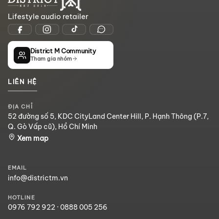
Lifestyle audio retailer
District M Community
Tham gia nhóm
LIÊN HỆ
ĐỊA CHỈ
52 đường số 5, KDC CityLand Center Hill, P. Hạnh Thông (P.7,
Q. Gò Vấp cũ), Hồ Chí Minh
Xem map
EMAIL
info@districtm.vn
HOTLINE
0976 792 922
·
0888 005 256