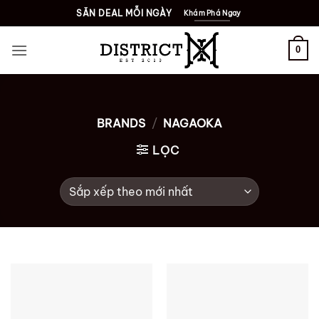
Bỏ
SĂN DEAL MỖI NGÀY
Khám Phá Ngay
qua
nội
0
dung
BRANDS
/
NAGAOKA
LỌC