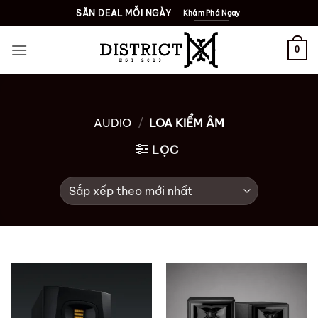
Bỏ
SĂN DEAL MỖI NGÀY
Khám Phá Ngay
qua
nội
0
dung
AUDIO
/
LOA KIỂM ÂM
LỌC