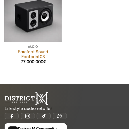
AUDIO
Barefoot Sound
Footprint03
77.000.000
₫
Lifestyle audio retailer
District M Community