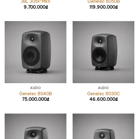
JBL 305P MkII
Genelec 8050B
9.700.000
₫
119.900.000
₫
AUDIO
AUDIO
Genelec 8040B
Genelec 8030C
75.000.000
₫
46.600.000
₫