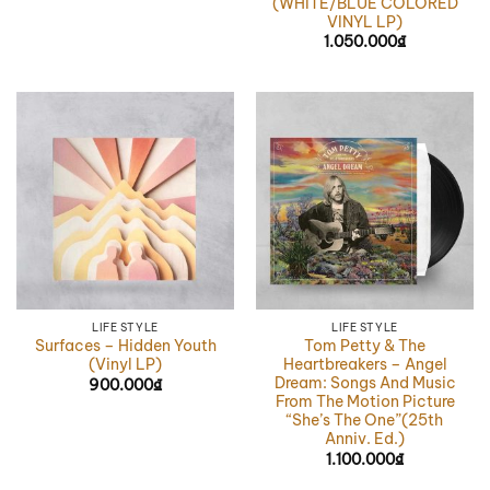
(WHITE/BLUE COLORED
VINYL LP)
1.050.000
₫
LIFE STYLE
LIFE STYLE
Surfaces – Hidden Youth
Tom Petty & The
(Vinyl LP)
Heartbreakers – Angel
Dream: Songs And Music
900.000
₫
From The Motion Picture
“She’s The One”(25th
Anniv. Ed.)
1.100.000
₫