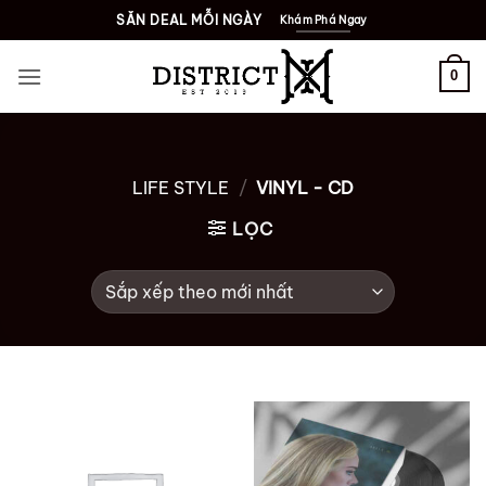
Bỏ
SĂN DEAL MỖI NGÀY
Khám Phá Ngay
qua
nội
0
dung
LIFE STYLE
/
VINYL - CD
LỌC