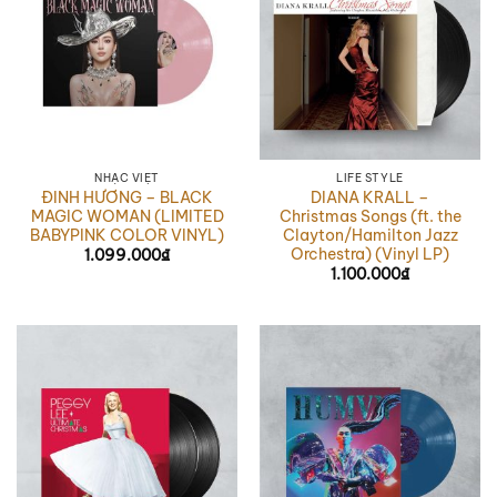
NHẠC VIỆT
LIFE STYLE
ĐINH HƯƠNG – BLACK
DIANA KRALL –
MAGIC WOMAN (LIMITED
Christmas Songs (ft. the
BABYPINK COLOR VINYL)
Clayton/Hamilton Jazz
Orchestra) (Vinyl LP)
1.099.000
₫
1.100.000
₫