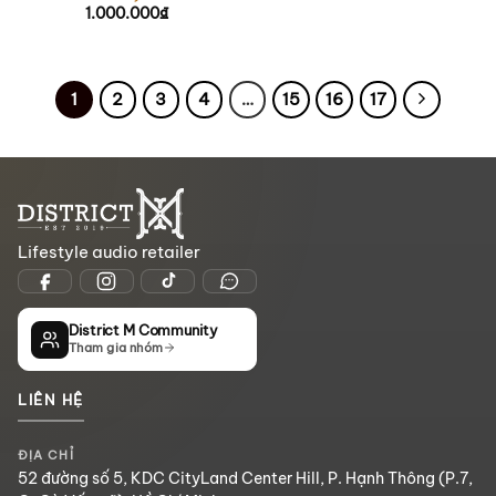
1.000.000
₫
1
2
3
4
…
15
16
17
Lifestyle audio retailer
District M Community
Tham gia nhóm
LIÊN HỆ
ĐỊA CHỈ
52 đường số 5, KDC CityLand Center Hill, P. Hạnh Thông (P.7,