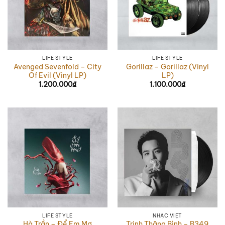
LIFE STYLE
LIFE STYLE
Avenged Sevenfold – City
Gorillaz – Gorillaz (Vinyl
Of Evil (Vinyl LP)
LP)
1.200.000
₫
1.100.000
₫
LIFE STYLE
NHẠC VIỆT
Hà Trần – Để Em Mơ
Trịnh Thăng Bình – B349