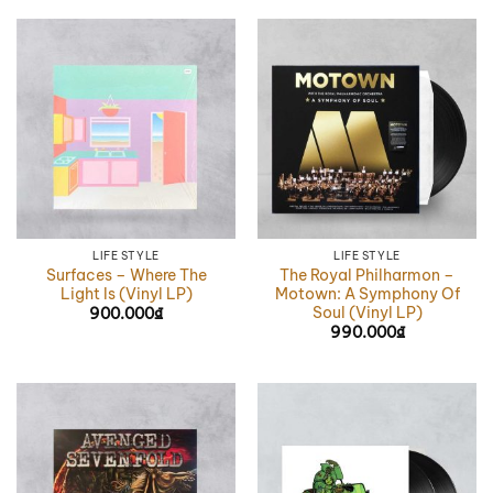
LIFE STYLE
LIFE STYLE
Surfaces – Where The
The Royal Philharmon –
Light Is (Vinyl LP)
Motown: A Symphony Of
Soul (Vinyl LP)
900.000
₫
990.000
₫