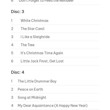
6
Don’t Forget to Feed the Reindeer
Disc: 3
1
White Christmas
2
The Star Carol
3
I Like a Sleighride
4
The Tree
5
It’s Christmas Time Again
6
Little Jack Frost, Get Lost
Disc: 4
1
The Little Drummer Boy
2
Peace on Earth
3
Song at Midnight
4
My Dear Aquaintance (A Happy New Year)