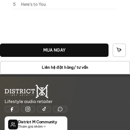
5
Here’s to You
MUA NGAY
THÊ
VÀO
GIỎ
Liên hệ đặt hàng/ tư vấn
Lifestyle audio retailer
District M Community
Tham gia nhóm