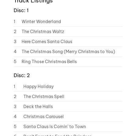
Track Listings
Disc: 1
1
Winter Wonderland
2
The Christmas Waltz
3
Here Comes Santa Claus
4
The Christmas Song (Merry Christmas to You)
5
Ring Those Christmas Bells
Disc: 2
1
Happy Holiday
2
The Christmas Spell
3
Deck the Halls
4
Christmas Carousel
5
Santa Claus Is Comin’ to Town