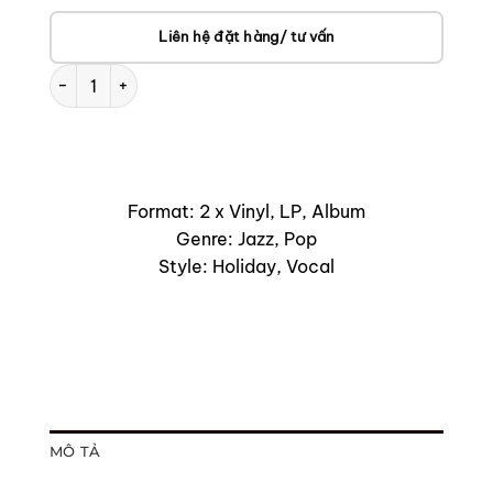
VÀO
GIỎ
Liên hệ đặt hàng/ tư vấn
Peggy Lee – Ultimate Christmas (Vinyl LP) số lượng
Format: 2 x Vinyl, LP, Album
Genre: Jazz, Pop
Style: Holiday, Vocal
MÔ TẢ