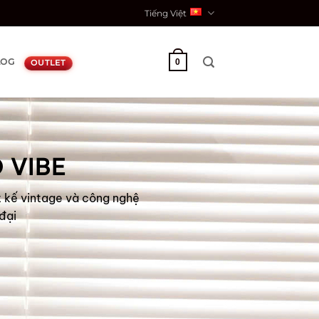
Tiếng Việt
LOG
0
OUTLET
 VIBE
t kế vintage và công nghệ
đại