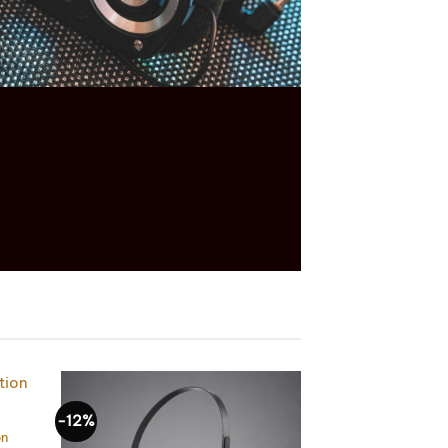
-12%
on