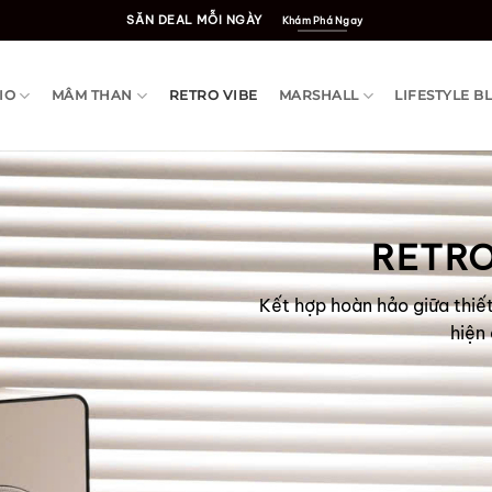
SĂN DEAL MỖI NGÀY
Khám Phá Ngay
IO
MÂM THAN
RETRO VIBE
MARSHALL
LIFESTYLE B
RETRO
Kết hợp hoàn hảo giữa thiế
hiện 