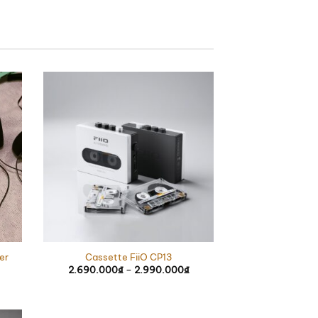
er
Cassette FiiO CP13
2.690.000
₫
–
2.990.000
₫
Khoảng
giá:
từ
2.690.000₫
đến
2.990.000₫