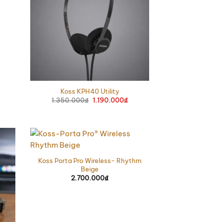
Koss KPH40 Utility
1.350.000
₫
Giá
1.190.000
₫
Giá
gốc
hiện
là:
tại
1.350.000₫.
là:
1.190.000₫.
Koss Porta Pro Wireless- Rhythm
Beige
2.700.000
₫