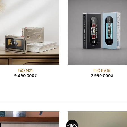
FiiO M21
FiiO KA15
9.490.000
₫
2.990.000
₫
%
-19%