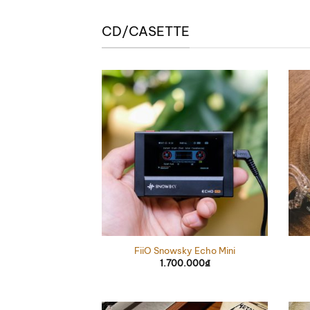
CD/CASETTE
FiiO Snowsky Echo Mini
1.700.000
₫