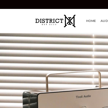
Bỏ
qua
nội
dung
HOME
AUD