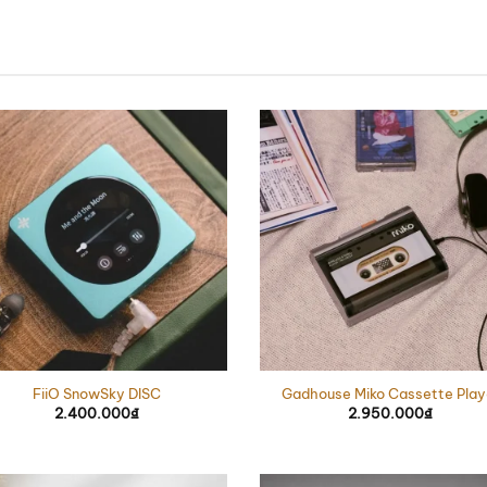
FiiO SnowSky DISC
Gadhouse Miko Cassette Play
2.400.000
₫
2.950.000
₫