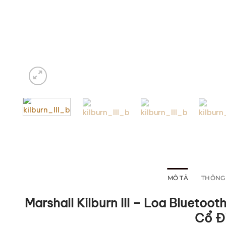
MÔ TẢ
THÔNG 
Marshall Kilburn III – Loa Bluetoo
Cổ Đ