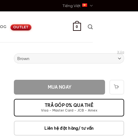
Tiếng Việt
LOG
0
OUTLET
Xóa
MUA NGAY
THÊM
VÀO
GIỎ
TRẢ GÓP 0% QUA THẺ
Visa - Master Card - JCB - Amex
Liên hệ đặt hàng/ tư vấn