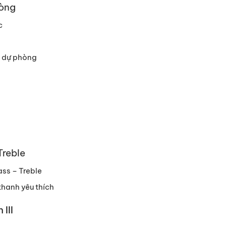
hòng
c
n dự phòng
Treble
ass – Treble
thanh yêu thích
III