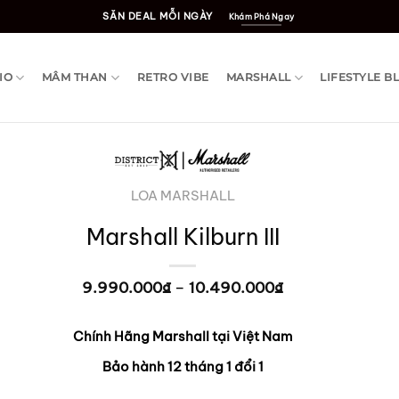
SĂN DEAL MỖI NGÀY
Khám Phá Ngay
IO
MÂM THAN
RETRO VIBE
MARSHALL
LIFESTYLE B
LOA MARSHALL
Marshall Kilburn III
9.990.000
₫
–
10.490.000
₫
Khoảng
giá:
từ
9.990.000₫
Chính Hãng Marshall tại Việt Nam
đến
10.490.000₫
Bảo hành 12 tháng 1 đổi 1