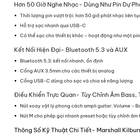
Hơn 50 Giờ Nghe Nhạc- Dùng Như Pin Dự P
Thời lượng pin vượt trội: hơn 50 giờ phát nhạc liên tụ
Hỗ trợ sạc nhanh qua USB-C
Có thể sạc cho thiết bị khác – hoạt động như một pi
Kết Nối Hiện Đại- Bluetooth 5.3 và AUX
Bluetooth 5.3: kết nối nhanh, ổn định
Cổng AUX 3.5mm cho các thiết bị analog
Cổng USB-C dùng cho sạc và chia sẻ năng lượng
Điều Khiển Trực Quan- Tùy Chỉnh Âm Bass, 
Nút xoay vật lý phong cách ampli guitar: Volume – B
Nút M cho phép gọi nhanh preset hoặc tùy chỉnh âm 
Thông Số Kỹ Thuật Chi Tiết- Marshall Kilburn 