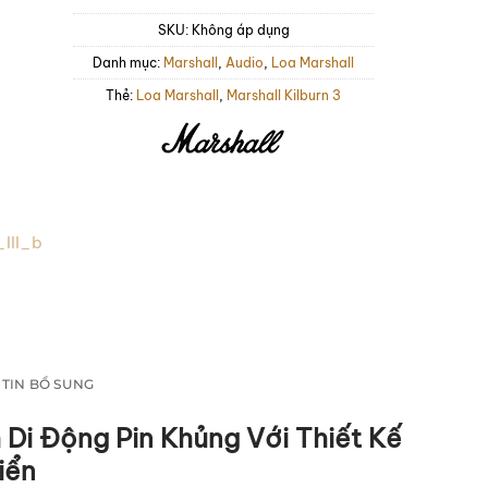
SKU:
Không áp dụng
Danh mục:
Marshall
,
Audio
,
Loa Marshall
Thẻ:
Loa Marshall
,
Marshall Kilburn 3
TIN BỔ SUNG
th Di Động Pin Khủng Với Thiết Kế
iển