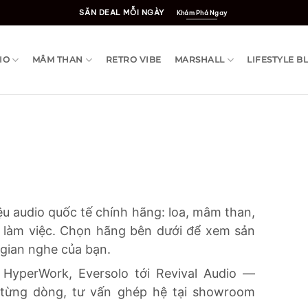
SĂN DEAL MỖI NGÀY
Khám Phá Ngay
IO
MÂM THAN
RETRO VIBE
MARSHALL
LIFESTYLE B
ệu audio quốc tế chính hãng: loa, mâm than,
c làm việc. Chọn hãng bên dưới để xem sản
gian nghe của bạn.
, HyperWork, Eversolo tới Revival Audio —
 từng dòng, tư vấn ghép hệ tại showroom