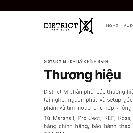
Bỏ
qua
nội
dung
HOME
AUD
DISTRICT M · ĐẠI LÝ CHÍNH HÃNG
Thương hiệu
District M phân phối các thương hi
tai nghe, nguồn phát và setup gó
phẩm và tìm model phù hợp không 
Từ Marshall, Pro-Ject, KEF, Koss
hàng chính hãng, bảo hành theo