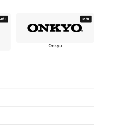
MỚI
MỚI
Onkyo