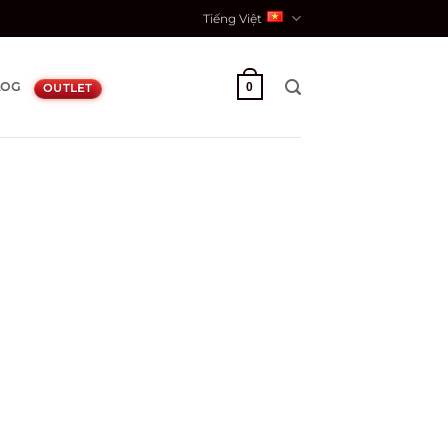
Tiếng Việt
LOG
0
OUTLET