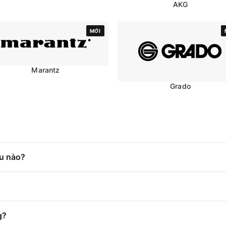
AKG
MỚI
Marantz
Grado
ệu nào?
g?