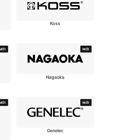
Koss
MỚI
MỚI
Nagaoka
MỚI
MỚI
Genelec