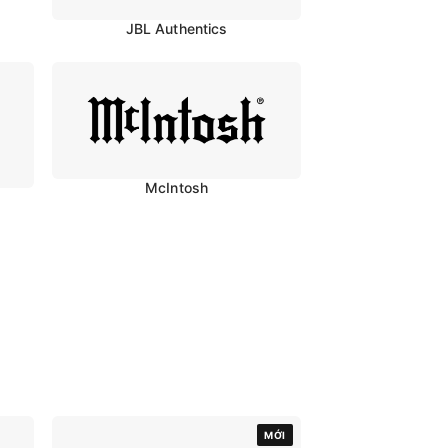
JBL Authentics
McIntosh
MỚI