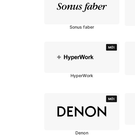
Sonus faber
MỚI
HyperWork
MỚI
Denon