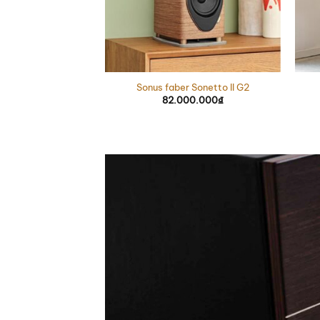
Sonus faber Sonetto II G2
82.000.000
₫