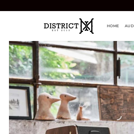
Bỏ
qua
nội
dung
HOME
AUD