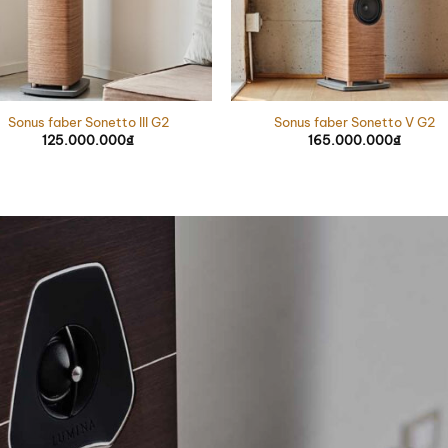
Sonus faber Sonetto III G2
Sonus faber Sonetto V G2
125.000.000
₫
165.000.000
₫