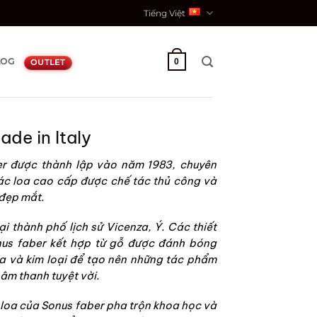
Tiếng Việt
LOG
0
OUTLET
de in Italy
er được thành lập vào năm 1983, chuyên
ác loa cao cấp được chế tác thủ công và
 đẹp mắt.
ại thành phố lịch sử Vicenza, Ý. Các thiết
nus faber kết hợp từ gỗ được đánh bóng
da và kim loại để tạo nên những tác phẩm
âm thanh tuyệt vời.
 loa của Sonus faber pha trộn khoa học và