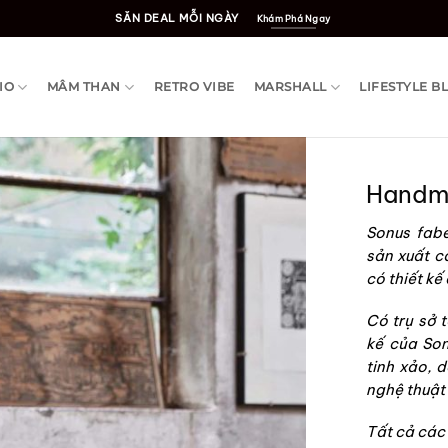
SĂN DEAL MỖI NGÀY
Khám Phá Ngay
IO
MÂM THAN
RETRO VIBE
MARSHALL
LIFESTYLE B
Handma
Sonus fab
sản xuất c
có thiết kế
Có trụ sở t
kế của So
tinh xảo, 
nghệ thuật 
Tất cả các