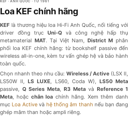
KEF · ANH QUỐC · TỪ 1961
Thương hiệu loa Hi-Fi Anh Quốc · Uni-Q · từ 1961
Loa KEF chính hãng
KEF
là thương hiệu loa Hi-Fi Anh Quốc, nổi tiếng với
driver đồng trục
Uni-Q
và công nghệ hấp thụ
metamaterial
MAT
. Tại Việt Nam,
District M
phâ
phối loa KEF chính hãng: từ bookshelf passive đến
wireless all-in-one, kèm tư vấn ghép hệ và bảo hành
toàn quốc.
Chọn nhanh theo nhu cầu:
Wireless / Active
(LSX II
LS50W II,
LS LUXE
, LS60, Coda W),
LS50 Meta
passive,
Q Series Meta
,
R3 Meta
và
Reference 1
Meta
, hoặc
chân loa
chính hãng. Xem thêm danh
mục
Loa Active
và
hệ thống âm thanh
nếu bạn đan
ghép mâm than hoặc ampli riêng.