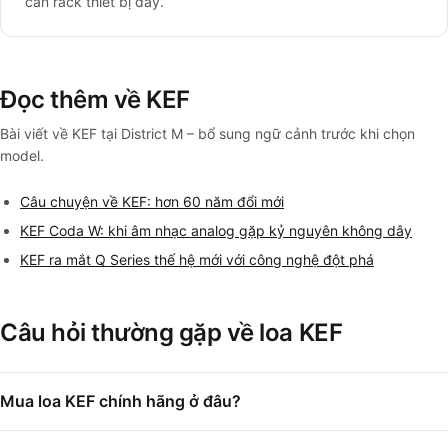
cần rack thiết bị dày.
Đọc thêm về KEF
Bài viết về KEF tại District M – bổ sung ngữ cảnh trước khi chọn
model.
Câu chuyện về KEF: hơn 60 năm đổi mới
KEF Coda W: khi âm nhạc analog gặp kỷ nguyên không dây
KEF ra mắt Q Series thế hệ mới với công nghệ đột phá
Câu hỏi thường gặp về loa KEF
Mua loa KEF chính hãng ở đâu?