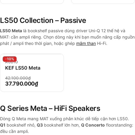
LS50 Collection – Passive
LS50 Meta
là bookshelf passive dùng driver Uni-Q 12 thế hệ và
MAT: cần ampli riêng. Chọn dòng này khi bạn muốn nâng cấp nguồn
phát / ampli theo thời gian, hoặc ghép
mâm than
Hi-Fi.
-10%
AUDIO
KEF LS50 Meta
42.100.000₫
37.790.000₫
Q Series Meta – HiFi Speakers
Dòng Q Meta mang MAT xuống phân khúc dễ tiếp cận hơn LS50.
Q1
bookshelf nhỏ,
Q3
bookshelf lớn hơn,
Q Concerto
floorstanding:
đều cần ampli.