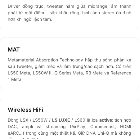
Driver đồng trục: tweeter nằm giữa midrange, âm thanh
phát từ một điểm – sân khấu rộng, hình ảnh stereo ổn định
hơn khi ngồi lệch tâm.
MAT
Metamaterial Absorption Technology hấp thụ sóng phản xạ
sau tweeter, giảm méo và làm trung/cao sạch hơn. Có trên
LS50 Meta, LS50W II, Q Series Meta, R3 Meta và Reference
1 Meta.
Wireless HiFi
Dòng LSX / LS50W /
LS LUXE
/ LS60 là loa
active
: tích hợp
DAC, ampli và streaming (AirPlay, Chromecast, HDMI
eARC…) trong cùng một thiết kế. Giữ DNA Uni-Q mà không