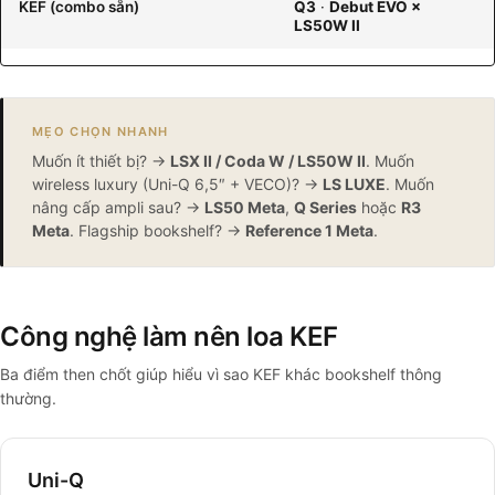
KEF (combo sẵn)
Q3
·
Debut EVO ×
LS50W II
MẸO CHỌN NHANH
Muốn ít thiết bị? →
LSX II / Coda W / LS50W II
. Muốn
wireless luxury (Uni-Q 6,5″ + VECO)? →
LS LUXE
. Muốn
nâng cấp ampli sau? →
LS50 Meta
,
Q Series
hoặc
R3
Meta
. Flagship bookshelf? →
Reference 1 Meta
.
Công nghệ làm nên loa KEF
Ba điểm then chốt giúp hiểu vì sao KEF khác bookshelf thông
thường.
Uni-Q