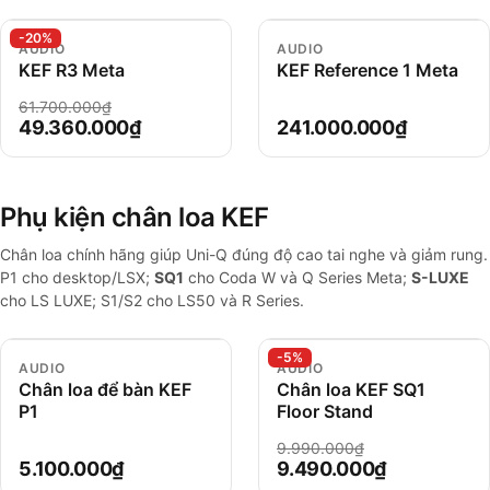
-20%
AUDIO
AUDIO
KEF R3 Meta
KEF Reference 1 Meta
61.700.000₫
49.360.000₫
241.000.000₫
Phụ kiện chân loa KEF
Chân loa chính hãng giúp Uni-Q đúng độ cao tai nghe và giảm rung.
P1 cho desktop/LSX;
SQ1
cho Coda W và Q Series Meta;
S-LUXE
cho LS LUXE; S1/S2 cho LS50 và R Series.
-5%
AUDIO
AUDIO
Chân loa để bàn KEF
Chân loa KEF SQ1
P1
Floor Stand
9.990.000₫
5.100.000₫
9.490.000₫