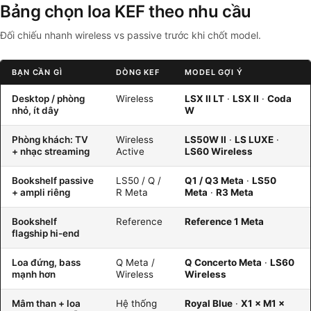
Bảng chọn loa KEF theo nhu cầu
Đối chiếu nhanh wireless vs passive trước khi chốt model.
BẠN CẦN GÌ
DÒNG KEF
MODEL GỢI Ý
Desktop / phòng
Wireless
LSX II LT
·
LSX II
·
Coda
nhỏ, ít dây
W
Phòng khách: TV
Wireless
LS50W II
·
LS LUXE
·
+ nhạc streaming
Active
LS60 Wireless
Bookshelf passive
LS50 / Q /
Q1 / Q3 Meta
·
LS50
+ ampli riêng
R Meta
Meta
·
R3 Meta
Bookshelf
Reference
Reference 1 Meta
flagship hi-end
Loa đứng, bass
Q Meta /
Q Concerto Meta
·
LS60
mạnh hơn
Wireless
Wireless
Mâm than + loa
Hệ thống
Royal Blue
·
X1 × M1 ×