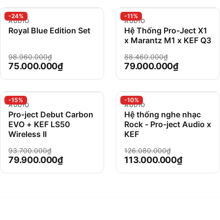
-24%
-11%
AUDIO
AUDIO
Royal Blue Edition Set
Hệ Thống Pro-Ject X1
x Marantz M1 x KEF Q3
98.960.000₫
88.460.000₫
75.000.000₫
79.000.000₫
-15%
-10%
AUDIO
AUDIO
Pro‑ject Debut Carbon
Hệ thống nghe nhạc
EVO + KEF LS50
Rock - Pro-ject Audio x
Wireless II
KEF
93.700.000₫
126.080.000₫
79.900.000₫
113.000.000₫