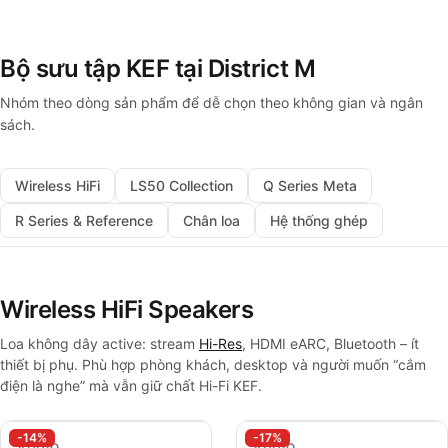
Bộ sưu tập KEF tại District M
Nhóm theo dòng sản phẩm để dễ chọn theo không gian và ngân
sách.
Wireless HiFi
LS50 Collection
Q Series Meta
R Series & Reference
Chân loa
Hệ thống ghép
Wireless HiFi Speakers
Loa không dây active: stream
Hi-Res
, HDMI eARC, Bluetooth – ít
thiết bị phụ. Phù hợp phòng khách, desktop và người muốn “cắm
điện là nghe” mà vẫn giữ chất Hi-Fi KEF.
-14%
-17%
AUDIO
AUDIO