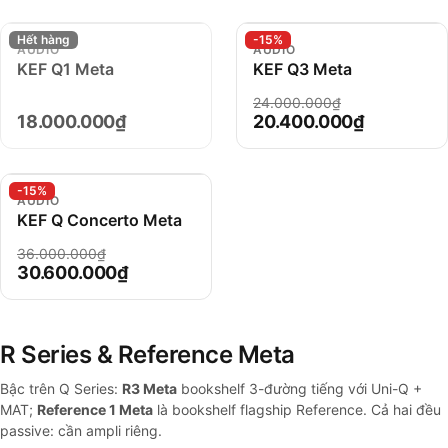
Hết hàng
-15%
AUDIO
AUDIO
KEF Q1 Meta
KEF Q3 Meta
24.000.000₫
18.000.000₫
20.400.000₫
-15%
AUDIO
KEF Q Concerto Meta
36.000.000₫
30.600.000₫
R Series & Reference Meta
Bậc trên Q Series:
R3 Meta
bookshelf 3-đường tiếng với Uni-Q +
MAT;
Reference 1 Meta
là bookshelf flagship Reference. Cả hai đều
passive: cần ampli riêng.