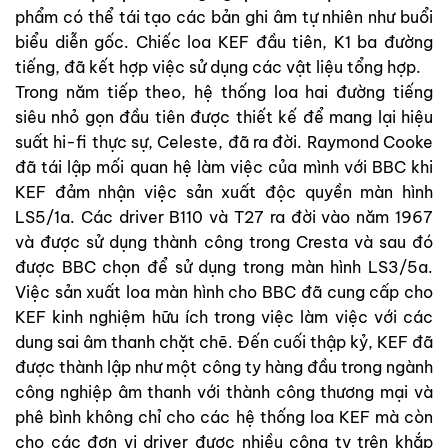
phẩm có thể tái tạo các bản ghi âm tự nhiên như buổi
biểu diễn gốc. Chiếc loa KEF đầu tiên, K1 ba đường
tiếng, đã kết hợp việc sử dụng các vật liệu tổng hợp.
Trong năm tiếp theo, hệ thống loa hai đường tiếng
siêu nhỏ gọn đầu tiên được thiết kế để mang lại hiệu
suất hi-fi thực sự, Celeste, đã ra đời. Raymond Cooke
đã tái lập mối quan hệ làm việc của mình với BBC khi
KEF đảm nhận việc sản xuất độc quyền màn hình
LS5/1a. Các driver B110 và T27 ra đời vào năm 1967
và được sử dụng thành công trong Cresta và sau đó
được BBC chọn để sử dụng trong màn hình LS3/5a.
Việc sản xuất loa màn hình cho BBC đã cung cấp cho
KEF kinh nghiệm hữu ích trong việc làm việc với các
dung sai âm thanh chặt chẽ. Đến cuối thập kỷ, KEF đã
được thành lập như một công ty hàng đầu trong ngành
công nghiệp âm thanh với thành công thương mại và
phê bình không chỉ cho các hệ thống loa KEF mà còn
cho các đơn vị driver được nhiều công ty trên khắp