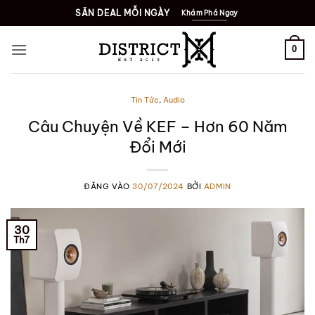
Bỏ
SĂN DEAL MỖI NGÀY
Khám Phá Ngay
qua
nội
0
dung
Tin Tức
,
Audio
Câu Chuyện Về KEF – Hơn 60 Năm
Đổi Mới
ĐĂNG VÀO
30/07/2024
BỞI
ADMIN
30
Th7