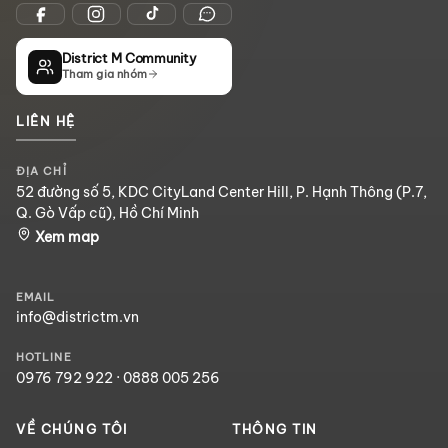
District M Community
Tham gia nhóm
LIÊN HỆ
ĐỊA CHỈ
52 đường số 5, KDC CityLand Center Hill, P. Hạnh Thông (P.7,
Q. Gò Vấp cũ), Hồ Chí Minh
Xem map
EMAIL
info@districtm.vn
HOTLINE
0976 792 922
·
0888 005 256
VỀ CHÚNG TÔI
THÔNG TIN