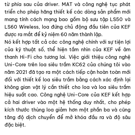
từ phía sau của driver. MAT và công nghệ tục phát
triển cho phép hãng thiết kế các dòng sản phẩm mới
mang tính cách mạng bao gồm bộ sưu tập LS50 và
LS60 Wireless, loa đứng chủ động đầu tiên của KEF
được ra mắt để kỷ niệm 60 năm thành lập.
Nó kết hợp tất cả các công nghệ chính với sự tiện lợi
của kỹ thuật số, thể hiện tầm nhìn của KEF về âm
thanh Hi-Fi cho tương lai. Việc giới thiệu công nghệ
Uni-Core trên loa siêu trầm KC62 của chúng tôi vào
năm 2021 đã tạo ra một cách tiếp cận hoàn toàn mới
đối với thiết kế loa siêu trầm bằng cách xác định lại
không gian vật lý cần thiết cho loa và loa siêu trầm
hiệu suất cao. Công nghệ Uni-Core của KEF kết hợp
cả hai driver vào một hệ thống duy nhất, cho phép
kích thước thùng loa giảm hơn một phần ba và cũng
tăng độ dịch chuyển để mở khóa đầu ra và độ sâu
đặc biệt.