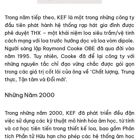
Trong năm tiếp theo, KEF là một trong những công ty
đầu tiên phát hành hệ thống rạp hát gia đình được
phê duyệt THX – một khái niệm loa siêu trầm/vệ tinh
cách mạng với loa trước hướng dọc và loa vòm dipole.
Người sáng lập Raymond Cooke OBE đã qua đời vào
năm 1995. Tuy nhiên, Cooke đã để lại công ty với
những nguyên tắc chỉ đạo vững chắc được gói gọn
trong các giá trị cốt lõi của ông về ‘Chất lượng, Trung
thực, Tận tâm và Đổi mới’.
Những Năm 2000
Trong những năm 2000, KEF đã phát triển đều đặn
việc sử dụng các kỹ thuật mô hình hóa âm học, từ tính
và cơ học tiên tiến trong thiết kế loa, bao gồm Phân
tích Phần tử Hữu hạn cho phép các hệ thống âm học