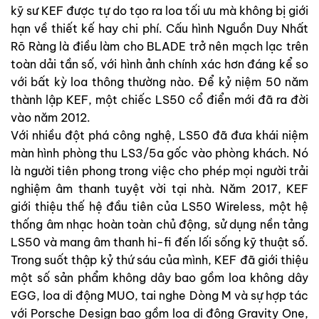
kỹ sư KEF được tự do tạo ra loa tối ưu mà không bị giới
hạn về thiết kế hay chi phí. Cấu hình Nguồn Duy Nhất
Rõ Ràng là điều làm cho BLADE trở nên mạch lạc trên
toàn dải tần số, với hình ảnh chính xác hơn đáng kể so
với bất kỳ loa thông thường nào. Để kỷ niệm 50 năm
thành lập KEF, một chiếc LS50 cổ điển mới đã ra đời
vào năm 2012.
Với nhiều đột phá công nghệ, LS50 đã đưa khái niệm
màn hình phòng thu LS3/5a gốc vào phòng khách. Nó
là người tiên phong trong việc cho phép mọi người trải
nghiệm âm thanh tuyệt vời tại nhà. Năm 2017, KEF
giới thiệu thế hệ đầu tiên của LS50 Wireless, một hệ
thống âm nhạc hoàn toàn chủ động, sử dụng nền tảng
LS50 và mang âm thanh hi-fi đến lối sống kỹ thuật số.
Trong suốt thập kỷ thứ sáu của mình, KEF đã giới thiệu
một số sản phẩm không dây bao gồm loa không dây
EGG, loa di động MUO, tai nghe Dòng M và sự hợp tác
với Porsche Design bao gồm loa di động Gravity One,