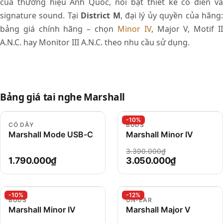
của thương hiệu Anh Quốc, nổi bật thiết kế cổ điển và
signature sound. Tại
District M
, đại lý ủy quyền của hãng
bảng giá chính hãng – chọn
Minor IV
, Major V, Motif I
A.N.C. hay Monitor III A.N.C. theo nhu cầu sử dụng.
Bảng giá tai nghe Marshall
-10%
CÓ DÂY
BUDS
Marshall Mode USB-C
Marshall Minor IV
3.390.000₫
1.790.000₫
3.050.000₫
-10%
-12%
BUDS
ON-EAR
Marshall Minor IV
Marshall Major V