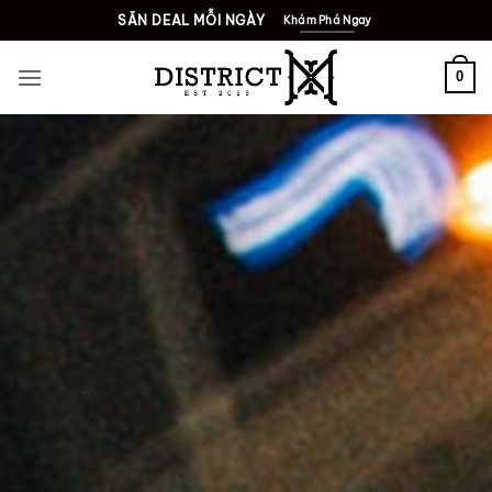
Bỏ
SĂN DEAL MỖI NGÀY
Khám Phá Ngay
qua
nội
0
dung