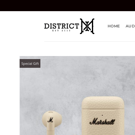
Bỏ
qua
nội
dung
HOME
AUD
Special Gift