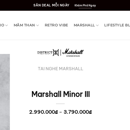
SĂN DEAL MỖI NGÀY
Khám Phá Ngay
IO
MÂM THAN
RETRO VIBE
MARSHALL
LIFESTYLE B
TAI NGHE MARSHALL
Marshall Minor III
2.990.000
₫
–
3.790.000
₫
Khoảng
giá:
từ
2.990.000₫