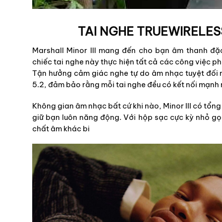
TAI NGHE TRUEWIRELESS
Marshall Minor III mang đến cho bạn âm thanh đặ
chiếc tai nghe này thực hiện tất cả các công việc ph
Tận hưởng cảm giác nghe tự do âm nhạc tuyệt đối m
5.2, đảm bảo rằng mỗi tai nghe đều có kết nối mạnh m
Không gian âm nhạc bất cứ khi nào, Minor III có tổng
giữ bạn luôn năng động. Với hộp sạc cực kỳ nhỏ gọn
chất âm khác bi