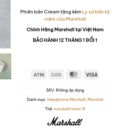
đến
3.790.000₫
Phiên bản Cream tặng kèm
Ly sứ bản kỷ
niệm của Marshall
Chính Hãng Marshall tại Việt Nam
BẢO HÀNH 12 THÁNG 1 ĐỔI 1
Atm
Bank
MasterCard
Visa
Transfer
SKU:
Không áp dụng
Danh mục:
Headphone Marshall
,
Marshall
Thẻ:
marshall minor III