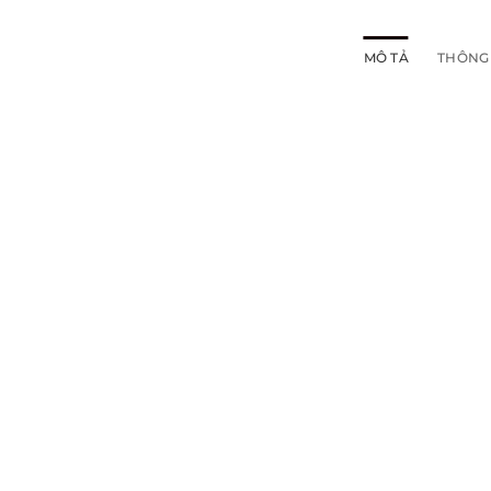
MÔ TẢ
THÔNG 