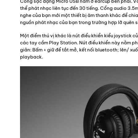
Cổng sạc dạng Micro USB nằm ở earcup bên phải. Với
thể phát nhạc liên tục đến 30 tiếng. Cổng audio 3.5
nghe của bạn mới một thiết bị âm thanh khác để chia
nguồn phát nhạc của bạn trong trường hợp lỡ quên s
Một điểm thú vị khác là nút điểu khiển kiểu joystick
các tay cầm Play Station. Nút điều khiển này nằm ph
giản: Bấm + giữ để tắt mở, kết nối bluetooth; lên/ xu
playback.