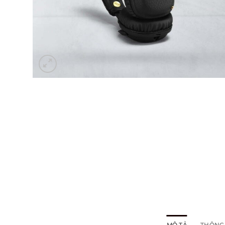
MÔ TẢ
THÔNG 