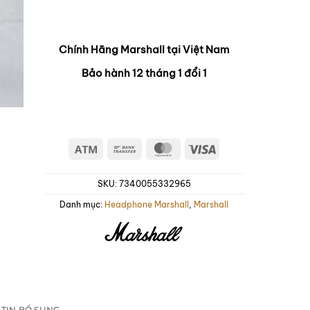
Chính Hãng Marshall tại Việt Nam
Bảo hành 12 tháng 1 đổi 1
Atm
Bank
MasterCard
Visa
Transfer
SKU:
7340055332965
Danh mục:
Headphone Marshall
,
Marshall
TIN BỔ SUNG