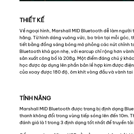
THIẾT KẾ
Về ngoại hình, Marshall MID Bluetooth dễ làm người 
hãng. Từ hình dáng vuông vức, bo tròn tại mỗi góc, t
tiết bằng đồng sáng bóng mô phỏng các nút chỉnh t
Bluetooth khá gọn nhẹ, với earcup chỉ rộng hơn vành 
sản xuất công bố là 208g. Một điểm đáng chú ý khác 
học được áp dụng lên phần bản lề hợp kim được điệ
của xoay được 180 độ, ôm khít vòng đầu và vành tai 
TÍNH NĂNG
Marshall MID Bluetooth được trang bị định dạng Blue
thanh không đổi trong vùng tiếp sóng lên đến 10m. 
đánh giá là 1 trong 3 định dạng tốt nhất để truyền tả