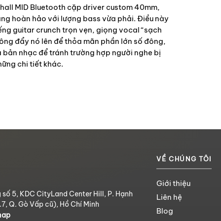
rshall MID Bluetooth cặp driver custom 40mm,
ng hoàn hảo với lượng bass vừa phải. Điều này
ếng guitar crunch trọn vẹn, giọng vocal “sạch
ông đẩy nó lên để thỏa mãn phần lớn số đông,
 bản nhạc để tránh trường hợp người nghe bị
ững chi tiết khác.
VỀ CHÚNG TÔI
Giới thiệu
 số 5, KDC CityLand Center Hill, P. Hạnh
Liên hệ
.7, Q. Gò Vấp cũ), Hồ Chí Minh
Blog
map