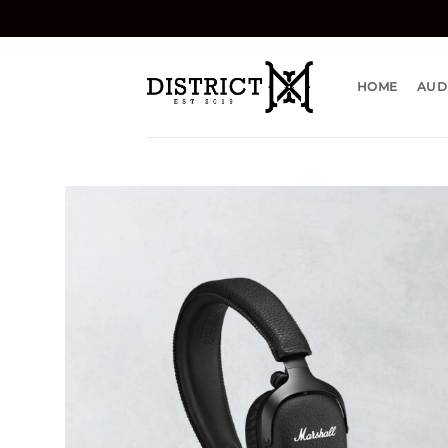
Bỏ
qua
nội
dung
HOME
AUD