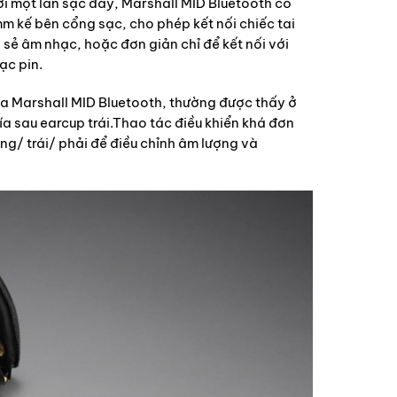
 một lần sạc đầy, Marshall MID Bluetooth có
mm kế bên cổng sạc, cho phép kết nối chiếc tai
 sẻ âm nhạc, hoặc đơn giản chỉ để kết nối với
ạc pin.
 của Marshall MID Bluetooth, thường được thấy ở
ía sau earcup trái.Thao tác điều khiển khá đơn
ống/ trái/ phải để điều chỉnh âm lượng và