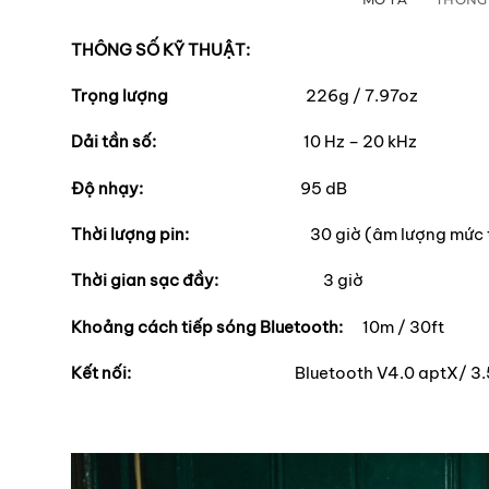
THÔNG SỐ KỸ THUẬT:
Trọng lượng
226g / 7.97oz
Dải tần số:
10 Hz – 20 kHz
Độ nhạy:
95 dB
Thời lượng pin:
30 giờ (âm lượng mức 
Thời gian sạc đầy:
3 giờ
Khoảng cách tiếp sóng Bluetooth:
10m / 30ft
Kết nối:
Bluetooth V4.0 aptX/ 3