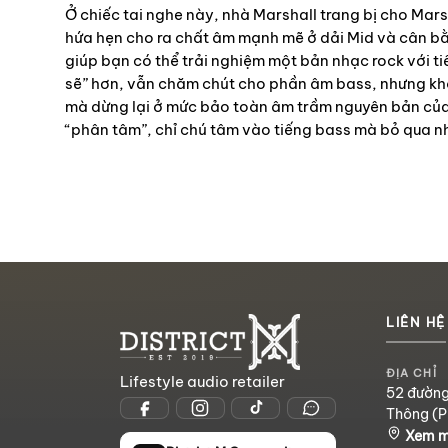
Ở chiếc tai nghe này, nhà Marshall trang bị cho Ma
hứa hẹn cho ra chất âm mạnh mẽ ở dải Mid và cân bằ
giúp bạn có thể trải nghiệm một bản nhạc rock với ti
sẽ” hơn, vẫn chăm chút cho phần âm bass, nhưng kh
mà dừng lại ở mức bảo toàn âm trầm nguyên bản của
“phân tâm”, chỉ chú tâm vào tiếng bass mà bỏ qua nh
LIÊN HỆ
ĐỊA CHỈ
Lifestyle audio retailer
52 đường
Thông (P
Xem 