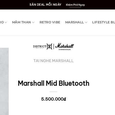
SĂN DEAL MỖI NGÀY
Khám Phá Ngay
IO
MÂM THAN
RETRO VIBE
MARSHALL
LIFESTYLE B
TAI NGHE MARSHALL
Marshall Mid Bluetooth
5.500.000
₫