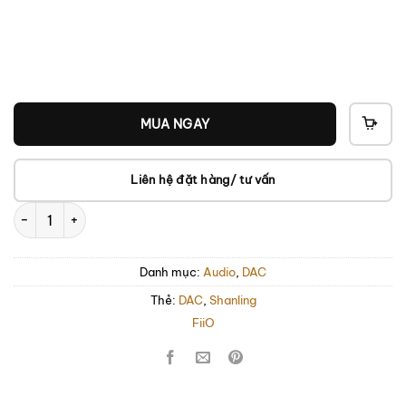
MUA NGAY
THÊ
VÀO
GIỎ
Liên hệ đặt hàng/ tư vấn
FiiO KA15 số lượng
Danh mục:
Audio
,
DAC
Thẻ:
DAC
,
Shanling
FiiO