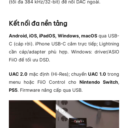
(tối đa 384 kHz/32-bit) để nối DAC ngoài.
Kết nối đa nền tảng
Android, iOS, iPadOS, Windows, macOS
qua USB-
C (cáp rời). iPhone USB-C cắm trực tiếp; Lightning
cần cáp/adapter phù hợp. Windows: driver/ASIO
FiiO để tối ưu DSD.
UAC 2.0
mặc định (Hi-Res); chuyển
UAC 1.0
trong
menu hoặc FiiO Control cho
Nintendo Switch
,
PS5
. Firmware nâng cấp qua USB.