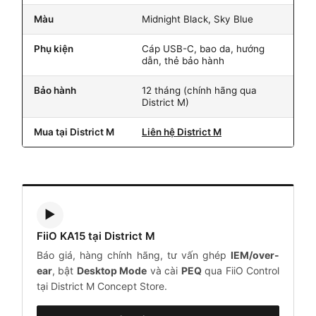
Màu
Midnight Black, Sky Blue
Phụ kiện
Cáp USB-C, bao da, hướng
dẫn, thẻ bảo hành
Bảo hành
12 tháng (chính hãng qua
District M)
Mua tại District M
Liên hệ District M
▶
FiiO KA15 tại District M
Báo giá, hàng chính hãng, tư vấn ghép
IEM/over-
ear
, bật
Desktop Mode
và cài
PEQ
qua FiiO Control
tại District M Concept Store.