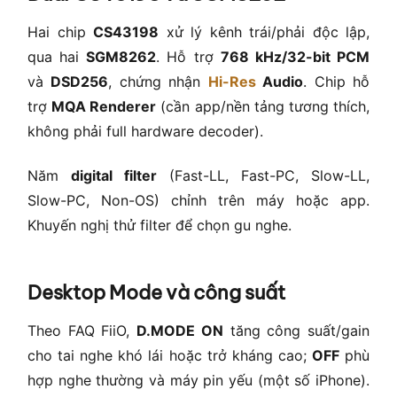
Hai chip
CS43198
xử lý kênh trái/phải độc lập,
qua hai
SGM8262
. Hỗ trợ
768 kHz/32-bit PCM
và
DSD256
, chứng nhận
Hi-Res
Audio
. Chip hỗ
trợ
MQA Renderer
(cần app/nền tảng tương thích,
không phải full hardware decoder).
Năm
digital filter
(Fast-LL, Fast-PC, Slow-LL,
Slow-PC, Non-OS) chỉnh trên máy hoặc app.
Khuyến nghị thử filter để chọn gu nghe.
Desktop Mode và công suất
Theo FAQ FiiO,
D.MODE ON
tăng công suất/gain
cho tai nghe khó lái hoặc trở kháng cao;
OFF
phù
hợp nghe thường và máy pin yếu (một số iPhone).