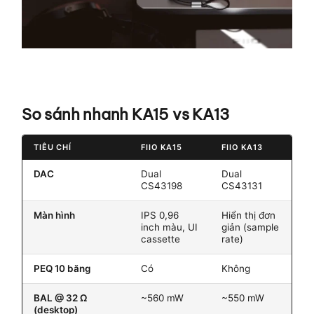
So sánh nhanh KA15 vs KA13
TIÊU CHÍ
FIIO KA15
FIIO KA13
DAC
Dual
Dual
CS43198
CS43131
Màn hình
IPS 0,96
Hiển thị đơn
inch màu, UI
giản (sample
cassette
rate)
PEQ 10 băng
Có
Không
BAL @ 32 Ω
~560 mW
~550 mW
(desktop)