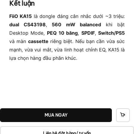
Kết luận
FiiO KA15
là dongle đáng cân nhắc dưới ~3 triệu:
dual CS43198
,
560 mW balanced
khi bật
Desktop Mode,
PEQ 10 băng
,
SPDIF
,
Switch/PS5
và màn
cassette
riêng biệt. Nếu bạn cần vừa sức
mạnh, vừa vui mắt, vừa linh hoạt chỉnh EQ, KA15 là
lựa chọn hàng đầu phân khúc.
MUA NGAY
THÊ
VÀO
GIỎ
Liên hệ đặt hàng/ tư vấn