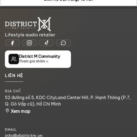
Lifestyle audio retailer
District M Community
Tham gia nhóm
LIÊN HỆ
ĐỊA CHỈ
52 đường số 5, KDC CityLand Center Hill, P. Hạnh Thông (P.7,
Q. Gò Vấp cũ), Hồ Chí Minh
Xem map
EMAIL
info@districtm.vn