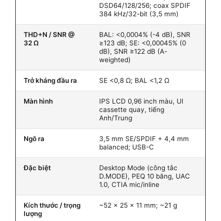
DSD64/128/256; coax SPDIF
384 kHz/32-bit (3,5 mm)
THD+N / SNR @
BAL: <0,0004% (-4 dB), SNR
32 Ω
≥123 dB; SE: <0,00045% (0
dB), SNR ≥122 dB (A-
weighted)
Trở kháng đầu ra
SE <0,8 Ω; BAL <1,2 Ω
Màn hình
IPS LCD 0,96 inch màu, UI
cassette quay, tiếng
Anh/Trung
Ngõ ra
3,5 mm SE/SPDIF + 4,4 mm
balanced; USB-C
Đặc biệt
Desktop Mode (công tắc
D.MODE), PEQ 10 băng, UAC
1.0, CTIA mic/inline
Kích thước / trọng
~52 × 25 × 11 mm; ~21 g
lượng