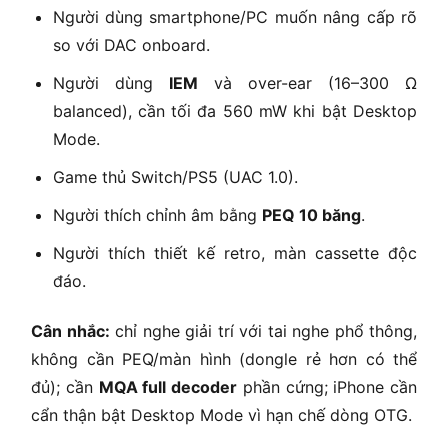
Người dùng smartphone/PC muốn nâng cấp rõ
so với DAC onboard.
Người dùng
IEM
và over-ear (16–300 Ω
balanced), cần tối đa 560 mW khi bật Desktop
Mode.
Game thủ Switch/PS5 (UAC 1.0).
Người thích chỉnh âm bằng
PEQ 10 băng
.
Người thích thiết kế retro, màn cassette độc
đáo.
Cân nhắc:
chỉ nghe giải trí với tai nghe phổ thông,
không cần PEQ/màn hình (dongle rẻ hơn có thể
đủ); cần
MQA full decoder
phần cứng; iPhone cần
cẩn thận bật Desktop Mode vì hạn chế dòng OTG.