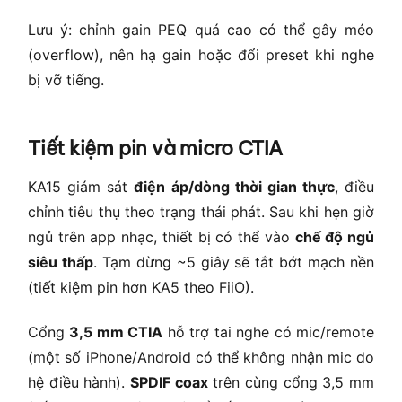
Lưu ý: chỉnh gain PEQ quá cao có thể gây méo
(overflow), nên hạ gain hoặc đổi preset khi nghe
bị vỡ tiếng.
Tiết kiệm pin và micro CTIA
KA15 giám sát
điện áp/dòng thời gian thực
, điều
chỉnh tiêu thụ theo trạng thái phát. Sau khi hẹn giờ
ngủ trên app nhạc, thiết bị có thể vào
chế độ ngủ
siêu thấp
. Tạm dừng ~5 giây sẽ tắt bớt mạch nền
(tiết kiệm pin hơn KA5 theo FiiO).
Cổng
3,5 mm CTIA
hỗ trợ tai nghe có mic/remote
(một số iPhone/Android có thể không nhận mic do
hệ điều hành).
SPDIF coax
trên cùng cổng 3,5 mm