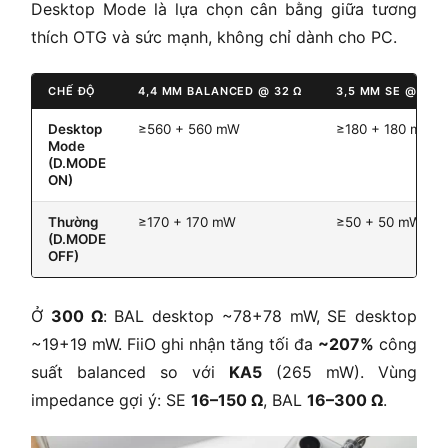
Desktop Mode là lựa chọn cân bằng giữa tương
thích OTG và sức mạnh, không chỉ dành cho PC.
CHẾ ĐỘ
4,4 MM BALANCED @ 32 Ω
3,5 MM SE @ 32 
Desktop
≥560 + 560 mW
≥180 + 180 mW
Mode
(D.MODE
ON)
Thường
≥170 + 170 mW
≥50 + 50 mW
(D.MODE
OFF)
Ở
300 Ω
: BAL desktop ~78+78 mW, SE desktop
~19+19 mW. FiiO ghi nhận tăng tối đa
~207%
công
suất balanced so với
KA5
(265 mW). Vùng
impedance gợi ý: SE
16–150 Ω
, BAL
16–300 Ω
.