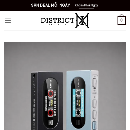
Bỏ
SĂN DEAL MỖI NGÀY
Khám Phá Ngay
qua
nội
0
dung