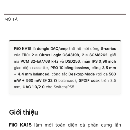
MÔ TẢ
FiiO KA15
là
dongle DAC/amp
thế hệ mới dòng
5-series
của FiiO:
2 × Cirrus Logic CS43198
,
2 × SGM8262
, giải
mã
PCM 32-bit/768 kHz
và
DSD256
,
màn IPS 0,96 inch
giao diện cassette,
PEQ 10 băng lossless
, cổng
3,5 mm
+
4,4 mm balanced
, công tắc
Desktop Mode
(tối đa
560
mW + 560 mW @ 32 Ω
balanced),
SPDIF coax
trên 3,5
mm,
UAC 1.0/2.0
cho Switch/PS5.
Giới thiệu
FiiO KA15
làm mới toàn diện cả phần cứng lẫn