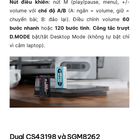
Nút điều khiển:
nút M (play/pause, menu), +/-
volume với
chế độ A/B
(A: ngắn = volume, giữ =
chuyển bài; B: đảo lại). Điều chỉnh volume
60
bước nhanh
hoặc
120 bước tinh
.
Công tắc trượt
D.MODE
bật/tắt Desktop Mode (không tự bật chỉ
vì cắm laptop).
Dual CS43198 và SGM8262