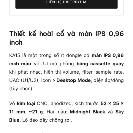
LIÊN HỆ DISTRICT M
Thiết kế hoài cổ và màn IPS 0,96
inch
KA15 là một trong số ít dongle có
màn IPS 0,96
inch màu
với UI mô phỏng
băng cassette quay
khi phát nhạc, hiển thị volume, filter, sample rate,
UAC (U1/U2), icon
⚡ Desktop Mode
, điện áp/dòng
(tùy chọn).
Vỏ
kim loại
CNC, anodized, kích thước
52 × 25 ×
11 mm
,
~21 g
. Hai màu:
Midnight Black
và
Sky
Blue
. Lỗ đeo dây chống rơi.