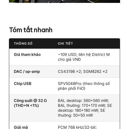
Tóm tắt nhanh
THÔNG SỐ
CHI TIẾT
Giá tham khảo
~109 USD; liên hệ District M
cho giá VNĐ
DAC / op-amp
CS43198 ×2; SGM8262 ×2
Chip USB
SPV5048Pro (theo thông số
phân phối FiiO)
Công suất @ 32 Ω
BAL desktop: 560+560 mW;
(THD+N <1%)
BAL thường: 170+170 mW; SE
desktop: 180+180 mW; SE
thường: 50+50 mW
Giải mã
PCM 768 kHz/32-bit;