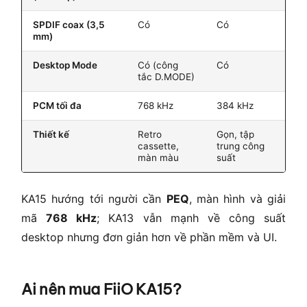
SPDIF coax (3,5
Có
Có
mm)
Desktop Mode
Có (công
Có
tắc D.MODE)
PCM tối đa
768 kHz
384 kHz
Thiết kế
Retro
Gọn, tập
cassette,
trung công
màn màu
suất
KA15 hướng tới người cần
PEQ
, màn hình và giải
mã
768 kHz
; KA13 vẫn mạnh về công suất
desktop nhưng đơn giản hơn về phần mềm và UI.
Ai nên mua FiiO KA15?