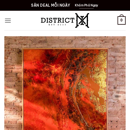
Bỏ
SĂN DEAL MỖI NGÀY
Khám Phá Ngay
qua
nội
0
dung