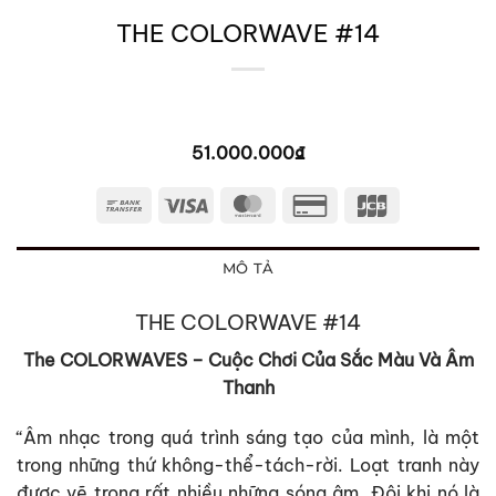
THE COLORWAVE #14
51.000.000
₫
Bank
Visa
MasterCard
Credit
JCB
Transfer
Card
2
MÔ TẢ
THE COLORWAVE #14
The COLORWAVES – Cuộc Chơi Của Sắc Màu Và Âm
Thanh
“Âm nhạc trong quá trình sáng tạo của mình, là một
trong những thứ không-thể-tách-rời. Loạt tranh này
được vẽ trong rất nhiều những sóng âm. Đôi khi nó là