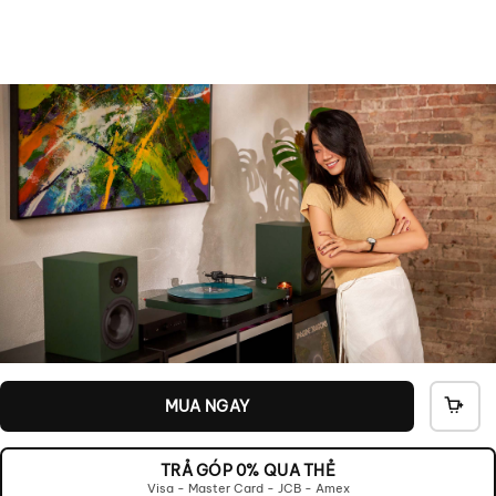
MUA NGAY
THÊ
VÀO
GIỎ
TRẢ GÓP 0% QUA THẺ
Visa - Master Card - JCB - Amex