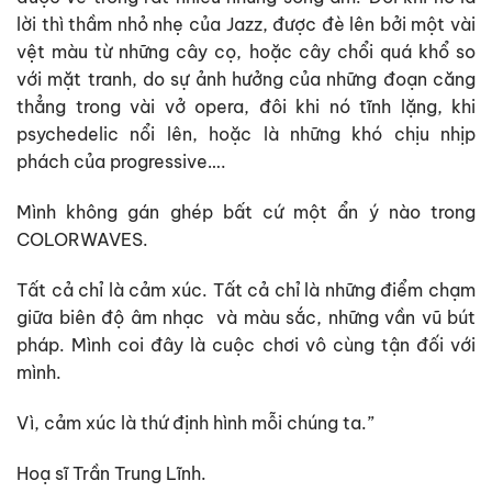
lời thì thầm nhỏ nhẹ của Jazz, được đè lên bởi một vài
vệt màu từ những cây cọ, hoặc cây chổi quá khổ so
với mặt tranh, do sự ảnh hưởng của những đoạn căng
thẳng trong vài vở opera, đôi khi nó tĩnh lặng, khi
psychedelic nổi lên, hoặc là những khó chịu nhịp
phách của progressive….
Mình không gán ghép bất cứ một ẩn ý nào trong
COLORWAVES.
Tất cả chỉ là cảm xúc. Tất cả chỉ là những điểm chạm
giữa biên độ âm nhạc và màu sắc, những vần vũ bút
pháp. Mình coi đây là cuộc chơi vô cùng tận đối với
mình.
Vì, cảm xúc là thứ định hình mỗi chúng ta.”
Hoạ sĩ Trần Trung Lĩnh.