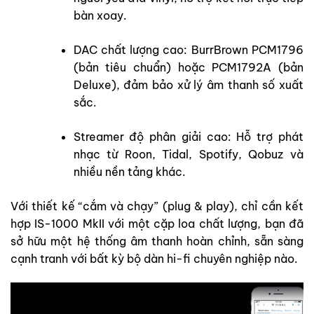
bàn xoay.
DAC chất lượng cao: BurrBrown PCM1796
(bản tiêu chuẩn) hoặc PCM1792A (bản
Deluxe), đảm bảo xử lý âm thanh số xuất
sắc.
Streamer độ phân giải cao: Hỗ trợ phát
nhạc từ Roon, Tidal, Spotify, Qobuz và
nhiều nền tảng khác.
Với thiết kế “cắm và chạy” (plug & play), chỉ cần kết
hợp IS-1000 MkII với một cặp loa chất lượng, bạn đã
sở hữu một hệ thống âm thanh hoàn chỉnh, sẵn sàng
cạnh tranh với bất kỳ bộ dàn hi-fi chuyên nghiệp nào.