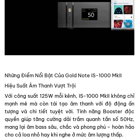
Những Điểm Nổi Bật Của Gold Note IS-1000 MkII
Hiệu Suất Âm Thanh Vượt Trội
Với công suất 125W mỗi kênh, IS-1000 MkII không chỉ
mạnh mẽ mà còn tái tạo âm thanh với độ động ấn
tượng và chi tiết tuyệt vời. Tính năng Booster độc
quyền giúp tăng cường dải trầm quanh tần số 50Hz,
mang lại âm bass sâu, chắc và phong phú – hoàn hảo
cho cả loa nhỏ hay khi nghe ở mức âm lượng thấp.