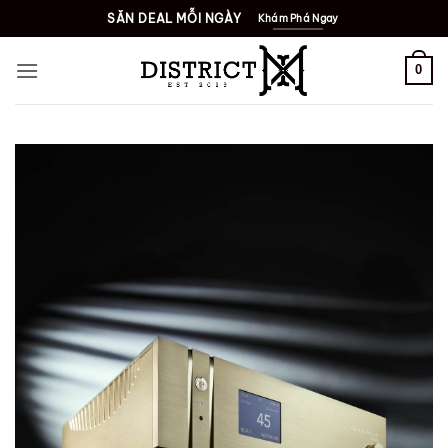
Bỏ
SĂN DEAL MỖI NGÀY
Khám Phá Ngay
qua
nội
0
dung