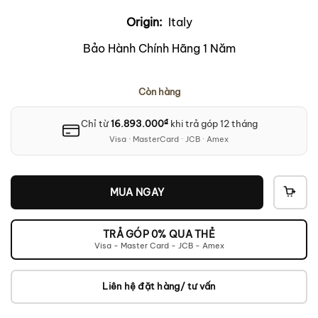
Origin:
Italy
Bảo Hành Chính Hãng 1 Năm
Còn hàng
₫
Chỉ từ
16.893.000
khi trả góp 12 tháng
Visa · MasterCard · JCB · Amex
MUA NGAY
THÊ
VÀO
GIỎ
TRẢ GÓP 0% QUA THẺ
Visa - Master Card - JCB - Amex
Liên hệ đặt hàng/ tư vấn