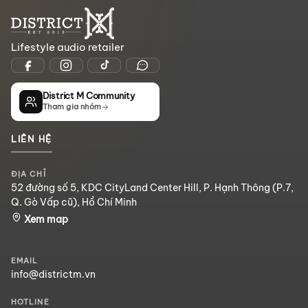
Lifestyle audio retailer
District M Community
Tham gia nhóm
LIÊN HỆ
ĐỊA CHỈ
52 đường số 5, KDC CityLand Center Hill, P. Hạnh Thông (P.7,
Q. Gò Vấp cũ), Hồ Chí Minh
Xem map
EMAIL
info@districtm.vn
HOTLINE