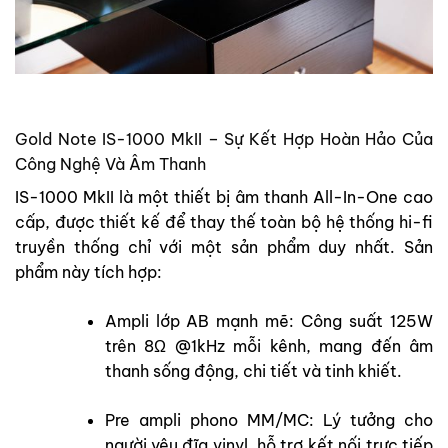
Gold Note IS-1000 MkII – Sự Kết Hợp Hoàn Hảo Của
Công Nghệ Và Âm Thanh
IS-1000 MkII là một thiết bị âm thanh All-In-One cao
cấp, được thiết kế để thay thế toàn bộ hệ thống hi-fi
truyền thống chỉ với một sản phẩm duy nhất. Sản
phẩm này tích hợp:
Ampli lớp AB mạnh mẽ: Công suất 125W
trên 8Ω @1kHz mỗi kênh, mang đến âm
thanh sống động, chi tiết và tinh khiết.
Pre ampli phono MM/MC: Lý tưởng cho
người yêu đĩa vinyl, hỗ trợ kết nối trực tiếp