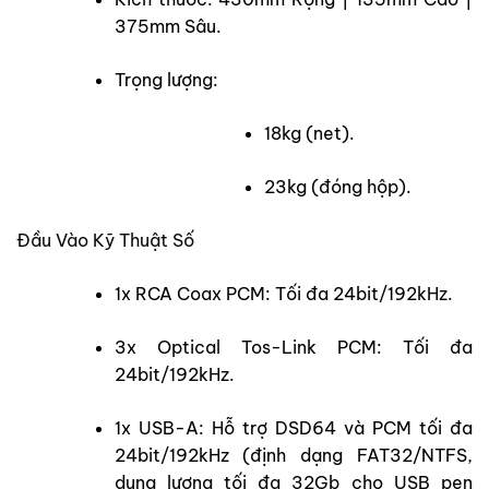
375mm Sâu.
Trọng lượng:
18kg (net).
23kg (đóng hộp).
Đầu Vào Kỹ Thuật Số
1x RCA Coax PCM: Tối đa 24bit/192kHz.
3x Optical Tos-Link PCM: Tối đa
24bit/192kHz.
1x USB-A: Hỗ trợ DSD64 và PCM tối đa
24bit/192kHz (định dạng FAT32/NTFS,
dung lượng tối đa 32Gb cho USB pen