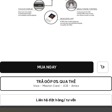
MUA NGAY
THÊ
VÀO
GIỎ
TRẢ GÓP 0% QUA THẺ
Visa - Master Card - JCB - Amex
Liên hệ đặt hàng/ tư vấn