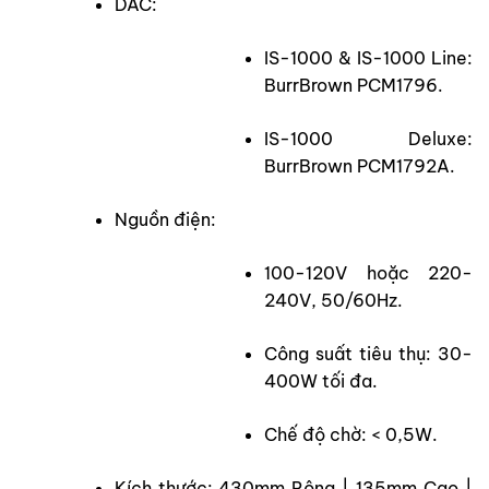
DAC:
IS-1000 & IS-1000 Line:
BurrBrown PCM1796.
IS-1000 Deluxe:
BurrBrown PCM1792A.
Nguồn điện:
100-120V hoặc 220-
240V, 50/60Hz.
Công suất tiêu thụ: 30-
400W tối đa.
Chế độ chờ: < 0,5W.
Kích thước: 430mm Rộng | 135mm Cao |