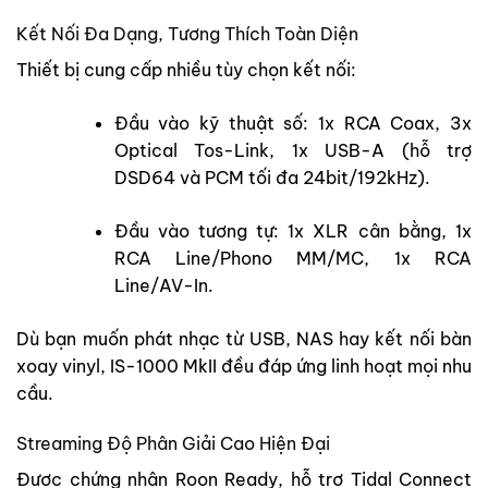
Kết Nối Đa Dạng, Tương Thích Toàn Diện
Thiết bị cung cấp nhiều tùy chọn kết nối:
Đầu vào kỹ thuật số: 1x RCA Coax, 3x
Optical Tos-Link, 1x USB-A (hỗ trợ
DSD64 và PCM tối đa 24bit/192kHz).
Đầu vào tương tự: 1x XLR cân bằng, 1x
RCA Line/Phono MM/MC, 1x RCA
Line/AV-In.
Dù bạn muốn phát nhạc từ USB, NAS hay kết nối bàn
xoay vinyl, IS-1000 MkII đều đáp ứng linh hoạt mọi nhu
cầu.
Streaming Độ Phân Giải Cao Hiện Đại
Được chứng nhận Roon Ready, hỗ trợ Tidal Connect