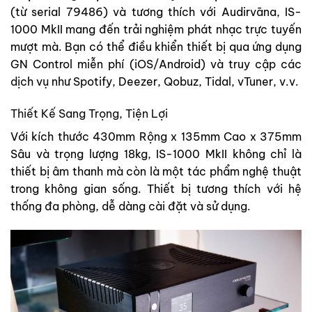
(từ serial 79486) và tương thích với Audirvāna, IS-
1000 MkII mang đến trải nghiệm phát nhạc trực tuyến
mượt mà. Bạn có thể điều khiển thiết bị qua ứng dụng
GN Control miễn phí (iOS/Android) và truy cập các
dịch vụ như Spotify, Deezer, Qobuz, Tidal, vTuner, v.v.
Thiết Kế Sang Trọng, Tiện Lợi
Với kích thước 430mm Rộng x 135mm Cao x 375mm
Sâu và trọng lượng 18kg, IS-1000 MkII không chỉ là
thiết bị âm thanh mà còn là một tác phẩm nghệ thuật
trong không gian sống. Thiết bị tương thích với hệ
thống đa phòng, dễ dàng cài đặt và sử dụng.