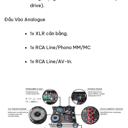
drive).
Đầu Vào Analogue
1x XLR cân bằng.
1x RCA Line/Phono MM/MC
1x RCA Line/AV-In.