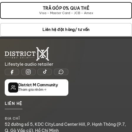
VÀO
GIỎ
TRẢ GÓP 0% QUA THẺ
Visa - Master Card - JCB - Amex
Liên hệ đặt hàng/ tư vấn
Lifestyle audio retailer
District M Community
Tham gia nhóm
LIÊN HỆ
ĐỊA CHỈ
52 đường số 5, KDC CityLand Center Hill, P. Hạnh Thông (P.7,
Q. Gò Vấp cũ), Hồ Chí Minh