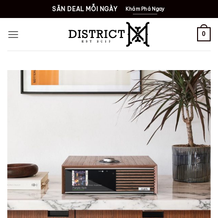
Bỏ
SĂN DEAL MỖI NGÀY
Khám Phá Ngay
qua
nội
0
dung