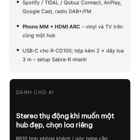
Spotify / TIDAL / Qobuz Connect, AirPlay,
Google Cast, radio DAB+/FM
Phono MM + HDMI ARC
– vinyl và TV trên
cùng một hub
USB-C cho R-CD100; hộp kèm 2 × dây loa
3 m – setup Sabre-R nhanh
DÀNH CHO AI
Stereo thụ động khi muốn một
hub đẹp, chọn loa riêng
R610 hợp phòng khách / góc nghe cần