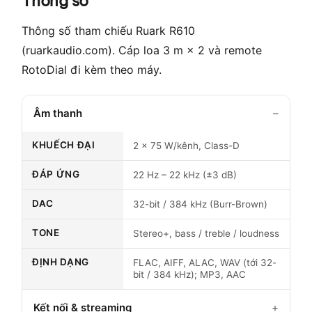
Thông số
Thông số tham chiếu Ruark R610
(ruarkaudio.com). Cáp loa 3 m × 2 và remote
RotoDial đi kèm theo máy.
Âm thanh
KHUẾCH ĐẠI
2 × 75 W/kênh, Class-D
ĐÁP ỨNG
22 Hz – 22 kHz (±3 dB)
DAC
32-bit / 384 kHz (Burr-Brown)
TONE
Stereo+, bass / treble / loudness
ĐỊNH DẠNG
FLAC, AIFF, ALAC, WAV (tới 32-
bit / 384 kHz); MP3, AAC
Kết nối & streaming