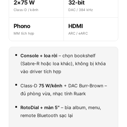
2×75 W
32-bit
Class-D / kênh
DAC / 384 kHz
Phono
HDMI
MM tích hợp
ARC / eARC
Console + loa rời
– chọn bookshelf
(Sabre-R hoặc loa khác), không bị khóa
vào driver tích hợp
Class-D
75 W/kênh
+ DAC Burr-Brown –
đủ phòng vừa, nhạc tính Ruark
RotoDial + màn 5″
– bìa album, menu,
remote Bluetooth sạc lại