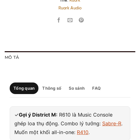
Thẻ:
Ruark
Ruark Audio
MÔ TẢ
Tổng quan
Thông số
So sánh
FAQ
✓
Gợi ý District M:
R610 là Music Console
ghép loa thụ động. Combo lý tưởng:
Sabre-R
.
Muốn một khối all-in-one:
R410
.