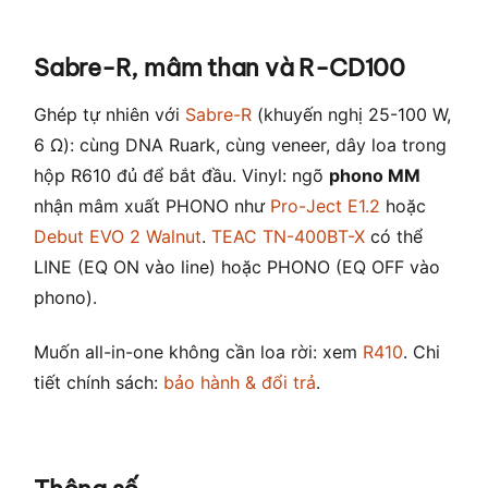
Sabre-R, mâm than và R-CD100
Ghép tự nhiên với
Sabre-R
(khuyến nghị 25-100 W,
6 Ω): cùng DNA Ruark, cùng veneer, dây loa trong
hộp R610 đủ để bắt đầu. Vinyl: ngõ
phono MM
nhận mâm xuất PHONO như
Pro-Ject E1.2
hoặc
Debut EVO 2 Walnut
.
TEAC TN-400BT-X
có thể
LINE (EQ ON vào line) hoặc PHONO (EQ OFF vào
phono).
Muốn all-in-one không cần loa rời: xem
R410
. Chi
tiết chính sách:
bảo hành & đổi trả
.