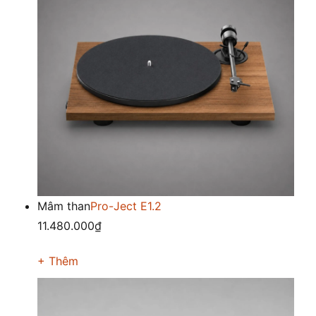
Mâm than
Pro-Ject E1.2
11.480.000₫
+ Thêm