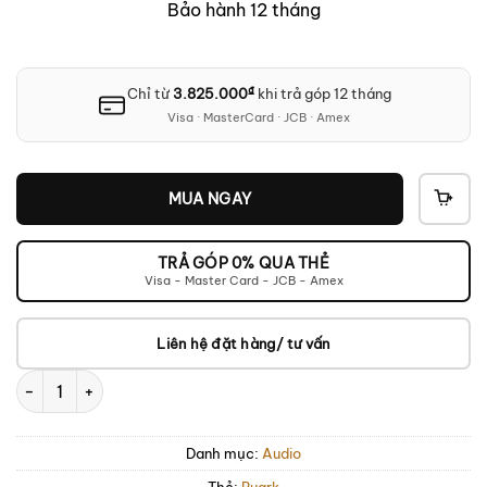
Bảo hành 12 tháng
₫
Chỉ từ
3.825.000
khi trả góp 12 tháng
Visa · MasterCard · JCB · Amex
MUA NGAY
THÊ
VÀO
GIỎ
TRẢ GÓP 0% QUA THẺ
Visa - Master Card - JCB - Amex
Liên hệ đặt hàng/ tư vấn
Ampli Ruark R610 số lượng
Danh mục:
Audio