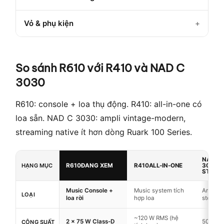
Vỏ & phụ kiện
So sánh R610 với R410 và NAD C
3030
R610: console + loa thụ động. R410: all-in-one có
loa sẵn. NAD C 3030: ampli vintage-modern,
streaming native ít hơn dòng Ruark 100 Series.
NAD C
HẠNG MỤC
R610
ĐANG XEM
R410
ALL-IN-ONE
3030
A
STERE
Music Console +
Music system tích
Ampli t
LOẠI
loa rời
hợp loa
stereo
~120 W RMS (hệ
2 × 75 W Class-D
50 W/k
CÔNG SUẤT