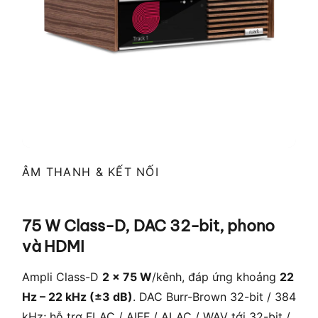
ÂM THANH & KẾT NỐI
75 W Class-D, DAC 32-bit, phono
và HDMI
Ampli Class-D
2 × 75 W
/kênh, đáp ứng khoảng
22
Hz – 22 kHz (±3 dB)
. DAC Burr-Brown 32-bit / 384
kHz; hỗ trợ FLAC / AIFF / ALAC / WAV tới 32-bit /