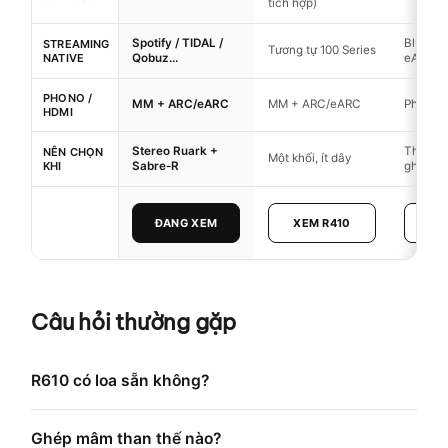
tích hợp)
Spotify / TIDAL /
Bluetoo
STREAMING
Tương tự 100 Series
NATIVE
Qobuz…
eARC
PHONO /
MM + ARC/eARC
MM + ARC/eARC
Phono 
HDMI
Stereo Ruark +
Thẩm m
NÊN CHỌN
Một khối, ít dây
KHI
Sabre-R
ghép lo
ĐANG XEM
XEM R410
XEM
Câu hỏi thường gặp
R610 có loa sẵn không?
Ghép mâm than thế nào?