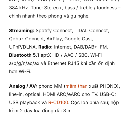
384 kHz. Tone: Stereo+, bass / treble / loudness –
chỉnh nhanh theo phòng và gu nghe.
Streaming:
Spotify Connect, TIDAL Connect,
Qobuz Connect, AirPlay, Google Cast,
UPnP/DLNA.
Radio:
Internet, DAB/DAB+, FM.
Bluetooth 5.1
aptX HD / AAC / SBC. Wi-Fi
a/b/g/n/ac/ax và Ethernet RJ45 khi cần ổn định
hơn Wi-Fi.
Analog / AV:
phono MM (
mâm than
xuất PHONO),
line-in, optical, HDMI ARC/eARC cho TV. USB-C:
USB playback và
R-CD100
. Cọc loa phía sau; hộp
kèm 2 dây loa đồng dài 3 m.