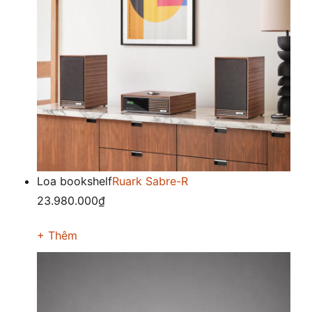
Loa bookshelf
Ruark Sabre-R
23.980.000₫
+ Thêm