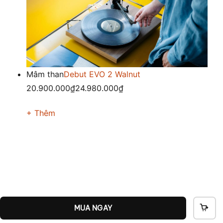
Mâm than
Debut EVO 2 Walnut
20.900.000₫
24.980.000₫
+ Thêm
MUA NGAY
THÊ