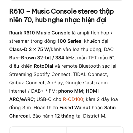
R610 – Music Console stereo thập
niên 70, hub nghe nhạc hiện đại
Ruark R610 Music Console
là ampli tích hợp /
streamer trong dòng
100 Series
: khuếch đại
Class-D 2 × 75 W
/kênh vào loa thụ động, DAC
Burr-Brown 32-bit / 384 kHz
, màn TFT màu
5″
,
điều khiển
RotoDial
và remote Bluetooth sạc lại.
Streaming Spotify Connect, TIDAL Connect,
Qobuz Connect, AirPlay, Google Cast; radio
Internet / DAB+ / FM;
phono MM
;
HDMI
ARC/eARC
; USB-C cho
R-CD100
; kèm 2 dây loa
đồng 3 m. Hoàn thiện
Fused Walnut
hoặc
Satin
Charcoal
. Bảo hành
12 tháng
tại District M.