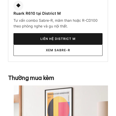
◆
Ruark R610 tại District M
Tư vấn combo Sabre-R, mâm than hoặc R-CD100
theo phòng nghe và gu nội thất.
LIÊN HỆ DISTRICT M
XEM SABRE-R
Thường mua kèm