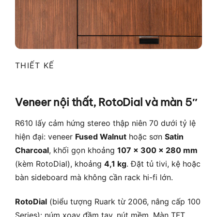
THIẾT KẾ
Veneer nội thất, RotoDial và màn 5″
R610 lấy cảm hứng stereo thập niên 70 dưới tỷ lệ
hiện đại: veneer
Fused Walnut
hoặc sơn
Satin
Charcoal
, khối gọn khoảng
107 × 300 × 280 mm
(kèm RotoDial), khoảng
4,1 kg
. Đặt tủ tivi, kệ hoặc
bàn sideboard mà không cần rack hi-fi lớn.
RotoDial
(biểu tượng Ruark từ 2006, nâng cấp 100
Series): núm xoay đầm tay, nút mềm. Màn TFT