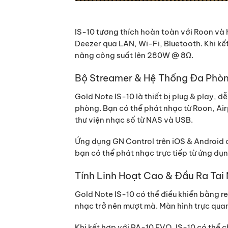
IS-10 tương thích hoàn toàn với Roon và 
Deezer qua LAN, Wi-Fi, Bluetooth. Khi kế
nâng công suất lên 280W @ 8Ω.
Bộ Streamer & Hệ Thống Đa Phò
Gold Note IS-10 là thiết bị plug & play, 
phòng. Bạn có thể phát nhạc từ Roon, Air
thư viện nhạc số từ NAS và USB.
Ứng dụng GN Control trên iOS & Android c
bạn có thể phát nhạc trực tiếp từ ứng dụ
Tính Linh Hoạt Cao & Đầu Ra Tai
Gold Note IS-10 có thể điều khiển bằng 
nhạc trở nên mượt mà. Màn hình trực quan h
Khi kết hợp với PA-10 EVO, IS-10 có thể