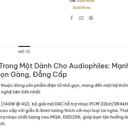
Thẻ:
Gold Note
Gold Note
MÔ TẢ
 Trong Một Dành Cho Audiophiles: Mạn
Gọn Gàng, Đẳng Cấp
ới thuộc dòng sản phẩm điện tử nhỏ gọn, mang đến một hệ thố
nghệ tiên tiến nhất.
Ω (140W @ 4Ω), bộ giải mã DAC hỗ trợ nhạc PCM 32bit/384k
ao cấp với giắc 6.3mm tương thích với mọi loại tai nghe. Thi
ỗ trợ nhạc chất lượng cao MQA, DSD256, giúp bạn tận hưởng 
ch.