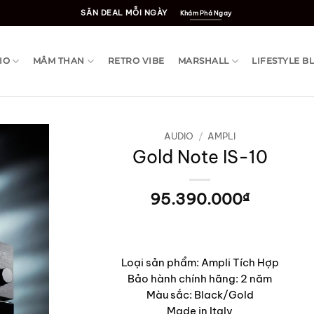
SĂN DEAL MỖI NGÀY
Khám Phá Ngay
IO
MÂM THAN
RETRO VIBE
MARSHALL
LIFESTYLE B
AUDIO
/
AMPLI
Gold Note IS-10
95.390.000
₫
Loại sản phẩm: Ampli Tích Hợp
Bảo hành chính hãng: 2 năm
Màu sắc: Black/Gold
Made in Italy