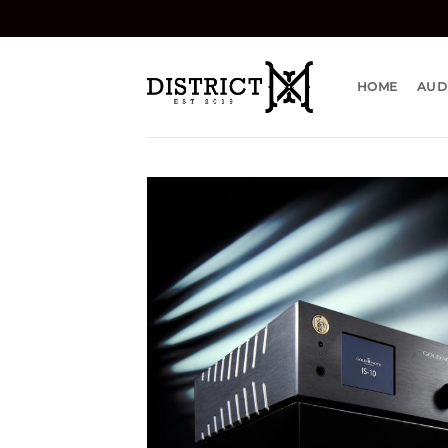
Bỏ
qua
nội
dung
HOME
AUD