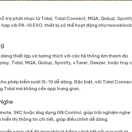
hỗ trợ phát nhạc từ Tidal, Tidal Connect, MQA, Qobuz, Spotif
t hợp với PA-10 EVO, thiết bị có thể hoạt động như monoblock
ng
dễ dàng thiết lập và tương thích với các hệ thống âm thanh đa
play, Tidal, MQA, Qobuz, Spotify, vTuner, Deezer, hoặc truy 
ho phép kiểm soát IS-10 dễ dàng. Đặc biệt, với Tidal Connec
ng Tidal mà không cần app trung gian.
 Nghe
remote, SKC hoặc ứng dụng GN Control, giúp trải nghiệm nghe
iển thị thông tin chi tiết, giúp điều chỉnh dễ dàng.
 chuyển sang chế độ monoblock bằng cách kết nối qua ngõ ra