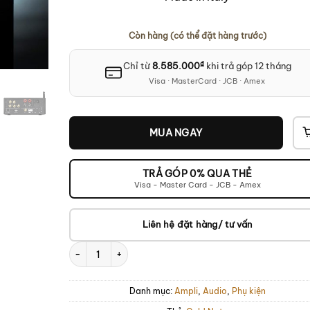
Còn hàng (có thể đặt hàng trước)
₫
Chỉ từ
8.585.000
khi trả góp 12 tháng
Visa · MasterCard · JCB · Amex
MUA NGAY
TRẢ GÓP 0% QUA THẺ
Visa - Master Card - JCB - Amex
Liên hệ đặt hàng/ tư vấn
Gold Note IS-10 số lượng
Danh mục:
Ampli
,
Audio
,
Phụ kiện