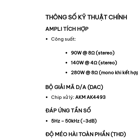
THÔNG SỐ KỸ THUẬT CHÍNH
AMPLI TÍCH HỢP
Công suất:
90W @ 8Ω (stereo)
140W @ 4Ω (stereo)
280W @ 8Ω (mono khi kết hợp
BỘ GIẢI MÃ D/A (DAC)
Chip xử lý:
AKM AK4493
ĐÁP ỨNG TẦN SỐ
5Hz – 50kHz (-3dB)
ĐỘ MÉO HÀI TOÀN PHẦN (THD)