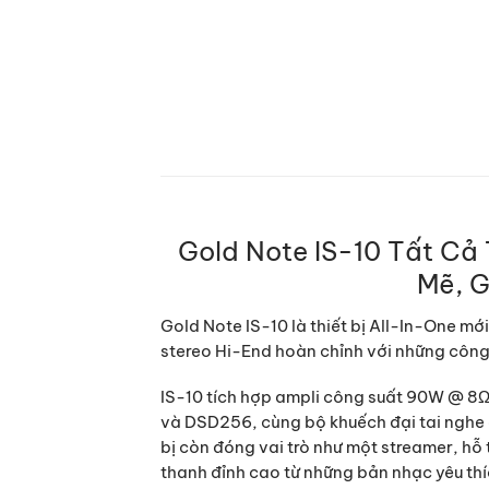
Gold Note IS-10 Tất Cả
Mẽ, 
Gold Note IS-10 là thiết bị All-In-One m
stereo Hi-End hoàn chỉnh với những công 
IS-10 tích hợp ampli công suất 90W @ 8
và DSD256, cùng bộ khuếch đại tai nghe c
bị còn đóng vai trò như một streamer, h
thanh đỉnh cao từ những bản nhạc yêu thí