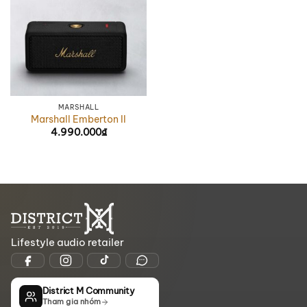
MARSHALL
Marshall Emberton II
4.990.000
₫
Lifestyle audio retailer
District M Community
Tham gia nhóm