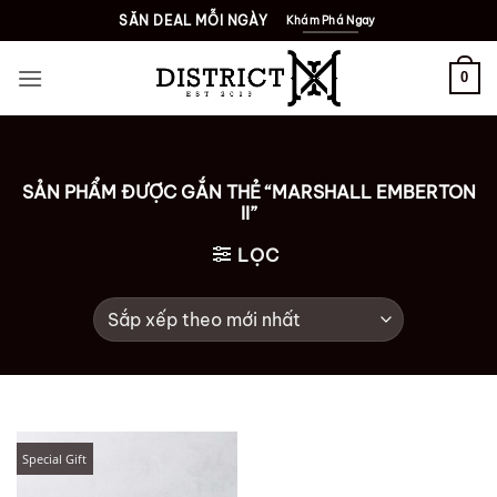
Bỏ
SĂN DEAL MỖI NGÀY
Khám Phá Ngay
qua
nội
0
dung
SẢN PHẨM ĐƯỢC GẮN THẺ “MARSHALL EMBERTON
II”
LỌC
Special Gift