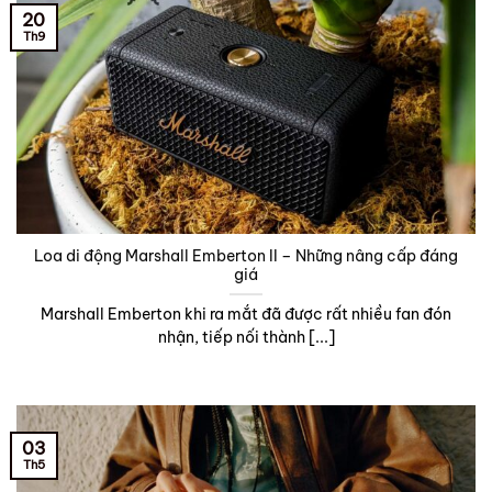
20
Th9
Loa di động Marshall Emberton II – Những nâng cấp đáng
giá
Marshall Emberton khi ra mắt đã được rất nhiều fan đón
nhận, tiếp nối thành [...]
03
Th5