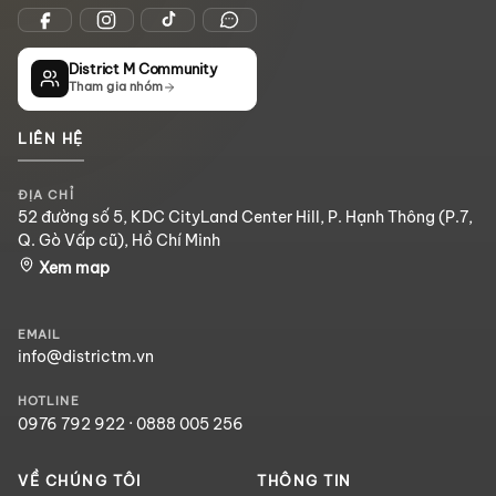
District M Community
Tham gia nhóm
LIÊN HỆ
ĐỊA CHỈ
52 đường số 5, KDC CityLand Center Hill, P. Hạnh Thông (P.7,
Q. Gò Vấp cũ), Hồ Chí Minh
Xem map
EMAIL
info@districtm.vn
HOTLINE
0976 792 922
·
0888 005 256
VỀ CHÚNG TÔI
THÔNG TIN