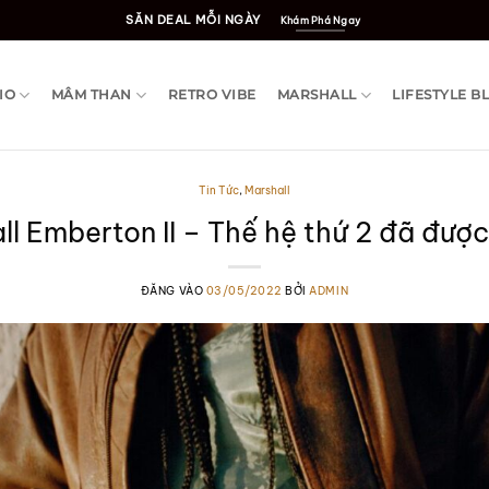
SĂN DEAL MỖI NGÀY
Khám Phá Ngay
IO
MÂM THAN
RETRO VIBE
MARSHALL
LIFESTYLE B
Tin Tức
,
Marshall
ll Emberton II – Thế hệ thứ 2 đã được
ĐĂNG VÀO
03/05/2022
BỞI
ADMIN