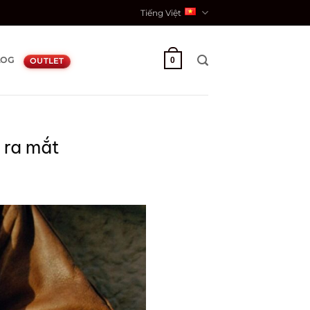
Tiếng Việt
LOG
0
OUTLET
 ra mắt