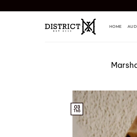
Bỏ
qua
nội
dung
HOME
AUD
Marsha
03
Th5