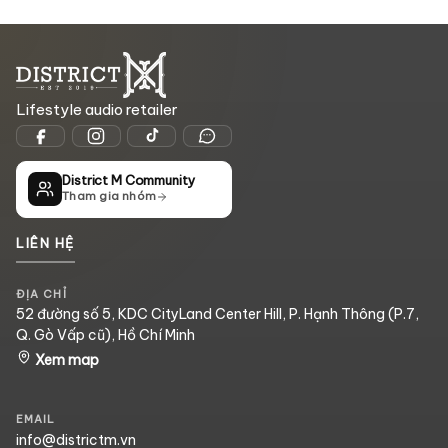
Lifestyle audio retailer
District M Community
Tham gia nhóm
LIÊN HỆ
ĐỊA CHỈ
52 đường số 5, KDC CityLand Center Hill, P. Hạnh Thông (P.7,
Q. Gò Vấp cũ), Hồ Chí Minh
Xem map
EMAIL
info@districtm.vn