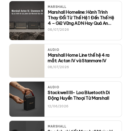
MARSHALL
Marshall Homeline: Hành Trình
Thay Đổi Từ Thế Hệ 1 Đến Thế Hệ
4 – Giữ Vững ADN Hay Quá An
Toàn?
08/07/2026
AUDIO
Marshall Home Line thế hệ 4 ra
mắt: Acton IV và Stanmore IV
08/07/2026
AUDIO
Stockwell III- Loa Bluetooth Di
Động Huyền Thoại Từ Marshall
12/06/2026
MARSHALL