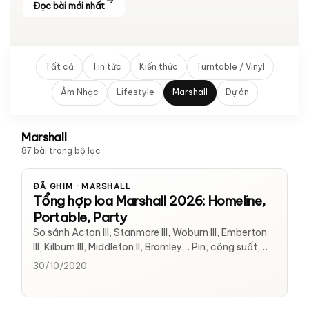
Đọc bài mới nhất
Tất cả
Tin tức
Kiến thức
Turntable / Vinyl
Âm Nhạc
Lifestyle
Marshall
Dự án
Marshall
87 bài trong bộ lọc
ĐÃ GHIM · MARSHALL
Tổng hợp loa Marshall 2026: Homeline,
Portable, Party
So sánh Acton III, Stanmore III, Woburn III, Emberton
III, Kilburn III, Middleton II, Bromley… Pin, công suất,
chống nước. Hàng chính hãng tại District M.
30/10/2020