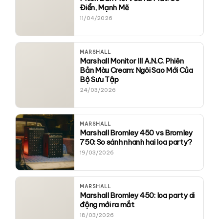
Điển, Mạnh Mẽ
11/04/2026
MARSHALL
Marshall Monitor III A.N.C. Phiên
Bản Màu Cream: Ngôi Sao Mới Của
Bộ Sưu Tập
24/03/2026
MARSHALL
Marshall Bromley 450 vs Bromley
750: So sánh nhanh hai loa party?
19/03/2026
MARSHALL
Marshall Bromley 450: loa party di
động mới ra mắt
18/03/2026