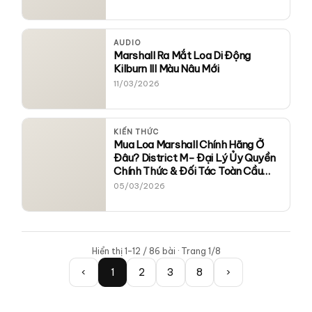
AUDIO
Marshall Ra Mắt Loa Di Động
Kilburn III Màu Nâu Mới
11/03/2026
KIẾN THỨC
Mua Loa Marshall Chính Hãng Ở
Đâu? District M- Đại Lý Ủy Quyền
Chính Thức & Đối Tác Toàn Cầu
Của Marshall
05/03/2026
Hiển thị 1–12 / 86 bài · Trang 1/8
‹
1
2
3
8
›