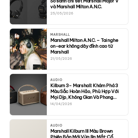
So sánh chi tiết Marshall Major V
và Marshall Milton A.N.C.
25/05/2026
MARSHALL
Marshall Milton A.N.C. – Tai nghe
on-ear không dây đỉnh cao từ
Marshall
21/05/2026
AUDIO
Kilburn 3- Marshall: Khám Phá 3
Màu Sắc Hoàn Hảo, Phù Hợp Với
Mọi Dịp, Không Gian Và Phong
Cách
14/04/2026
AUDIO
Marshall Kilburn III Màu Brown
Phiên Bản Mới Vừa Ra Mắt: Cổ