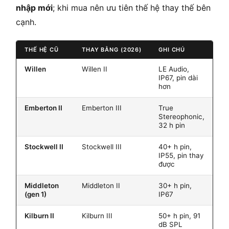
nhập mới
; khi mua nên ưu tiên thế hệ thay thế bên
cạnh.
THẾ HỆ CŨ
THAY BẰNG (2026)
GHI CHÚ
Willen
Willen II
LE Audio,
IP67, pin dài
hơn
Emberton II
Emberton III
True
Stereophonic,
32 h pin
Stockwell II
Stockwell III
40+ h pin,
IP55, pin thay
được
Middleton
Middleton II
30+ h pin,
(gen 1)
IP67
Kilburn II
Kilburn III
50+ h pin, 91
dB SPL