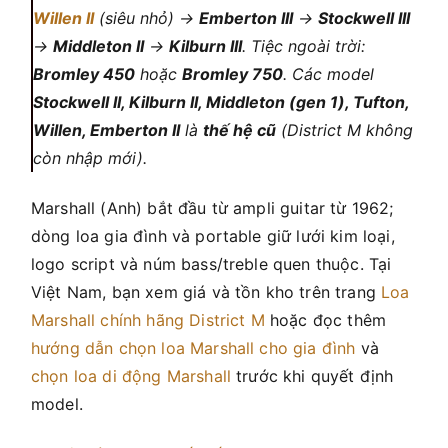
Willen II
(siêu nhỏ) →
Emberton III
→
Stockwell III
→
Middleton II
→
Kilburn III
. Tiệc ngoài trời:
Bromley 450
hoặc
Bromley 750
. Các model
Stockwell II, Kilburn II, Middleton (gen 1), Tufton,
Willen, Emberton II
là
thế hệ cũ
(District M không
còn nhập mới).
Marshall (Anh) bắt đầu từ ampli guitar từ 1962;
dòng loa gia đình và portable giữ lưới kim loại,
logo script và núm bass/treble quen thuộc. Tại
Việt Nam, bạn xem giá và tồn kho trên trang
Loa
Marshall chính hãng District M
hoặc đọc thêm
hướng dẫn chọn loa Marshall cho gia đình
và
chọn loa di động Marshall
trước khi quyết định
model.