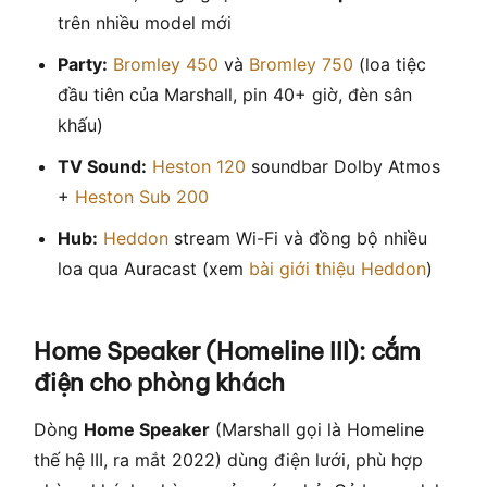
trên nhiều model mới
Party:
Bromley 450
và
Bromley 750
(loa tiệc
đầu tiên của Marshall, pin 40+ giờ, đèn sân
khấu)
TV Sound:
Heston 120
soundbar Dolby Atmos
+
Heston Sub 200
Hub:
Heddon
stream Wi-Fi và đồng bộ nhiều
loa qua Auracast (xem
bài giới thiệu Heddon
)
Home Speaker (Homeline III): cắm
điện cho phòng khách
Dòng
Home Speaker
(Marshall gọi là Homeline
thế hệ III, ra mắt 2022) dùng điện lưới, phù hợp