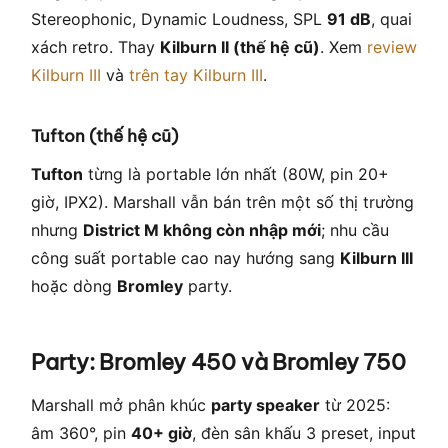
Stereophonic, Dynamic Loudness, SPL
91 dB
, quai
xách retro. Thay
Kilburn II (thế hệ cũ)
. Xem
review
Kilburn III
và
trên tay Kilburn III
.
Tufton (thế hệ cũ)
Tufton
từng là portable lớn nhất (80W, pin 20+
giờ, IPX2). Marshall vẫn bán trên một số thị trường
nhưng
District M không còn nhập mới
; nhu cầu
công suất portable cao nay hướng sang
Kilburn III
hoặc dòng
Bromley
party.
Party: Bromley 450 và Bromley 750
Marshall mở phân khúc
party speaker
từ 2025:
âm 360°, pin
40+ giờ
, đèn sân khấu 3 preset, input