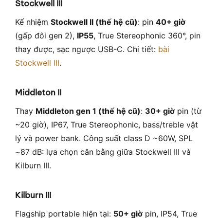
Stockwell III
Kế nhiệm
Stockwell II (thế hệ cũ)
: pin
40+ giờ
(gấp đôi gen 2),
IP55
, True Stereophonic 360°, pin
thay được, sạc ngược USB-C. Chi tiết:
bài
Stockwell III
.
Middleton II
Thay
Middleton gen 1 (thế hệ cũ)
:
30+ giờ
pin (từ
~20 giờ), IP67, True Stereophonic, bass/treble vật
lý và power bank. Công suất class D ~60W, SPL
~87 dB: lựa chọn cân bằng giữa Stockwell III và
Kilburn III.
Kilburn III
Flagship portable hiện tại:
50+ giờ
pin, IP54, True