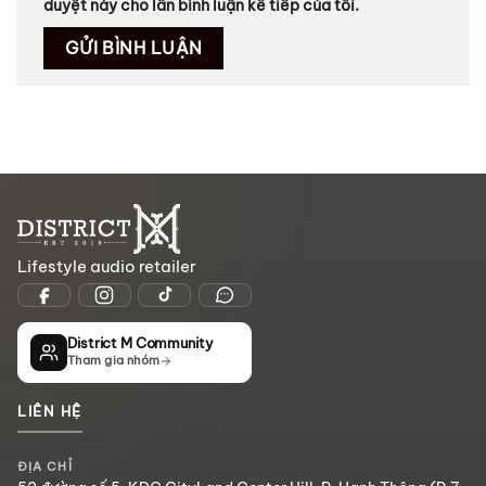
duyệt này cho lần bình luận kế tiếp của tôi.
Lifestyle audio retailer
District M Community
Tham gia nhóm
LIÊN HỆ
ĐỊA CHỈ