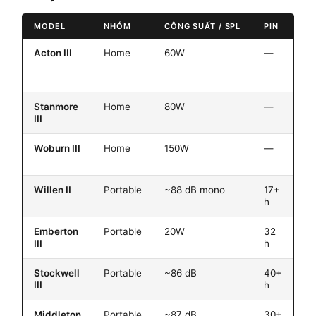
MODEL
NHÓM
CÔNG SUẤT / SPL
PIN
C
Acton III
Home
60W
—
—
Stanmore
Home
80W
—
—
III
Woburn III
Home
150W
—
—
Willen II
Portable
~88 dB mono
17+
IP
h
Emberton
Portable
20W
32
IP
III
h
Stockwell
Portable
~86 dB
40+
IP
III
h
Middleton
Portable
~87 dB
30+
IP