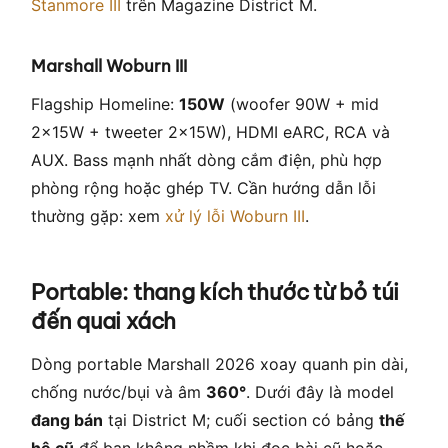
Stanmore III
trên Magazine District M.
Marshall Woburn III
Flagship Homeline:
150W
(woofer 90W + mid
2×15W + tweeter 2×15W), HDMI eARC, RCA và
AUX. Bass mạnh nhất dòng cắm điện, phù hợp
phòng rộng hoặc ghép TV. Cần hướng dẫn lỗi
thường gặp: xem
xử lý lỗi Woburn III
.
Portable: thang kích thước từ bỏ túi
đến quai xách
Dòng portable Marshall 2026 xoay quanh pin dài,
chống nước/bụi và âm
360°
. Dưới đây là model
đang bán
tại District M; cuối section có bảng
thế