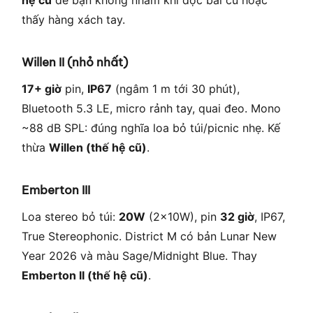
hệ cũ
để bạn không nhầm khi đọc bài cũ hoặc
thấy hàng xách tay.
Willen II (nhỏ nhất)
17+ giờ
pin,
IP67
(ngâm 1 m tới 30 phút),
Bluetooth 5.3 LE, micro rảnh tay, quai đeo. Mono
~88 dB SPL: đúng nghĩa loa bỏ túi/picnic nhẹ. Kế
thừa
Willen (thế hệ cũ)
.
Emberton III
Loa stereo bỏ túi:
20W
(2×10W), pin
32 giờ
, IP67,
True Stereophonic. District M có bản Lunar New
Year 2026 và màu Sage/Midnight Blue. Thay
Emberton II (thế hệ cũ)
.