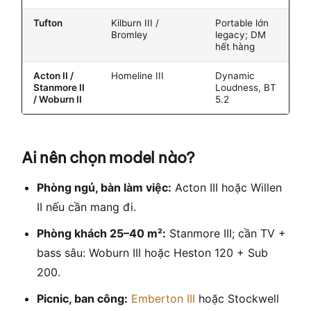
Tufton
Kilburn III /
Portable lớn
Bromley
legacy; DM
hết hàng
Acton II /
Homeline III
Dynamic
Stanmore II
Loudness, BT
/ Woburn II
5.2
Ai nên chọn model nào?
Phòng ngủ, bàn làm việc:
Acton III hoặc Willen
II nếu cần mang đi.
Phòng khách 25–40 m²:
Stanmore III; cần TV +
bass sâu: Woburn III hoặc Heston 120 + Sub
200.
Picnic, ban công:
Emberton III
hoặc Stockwell