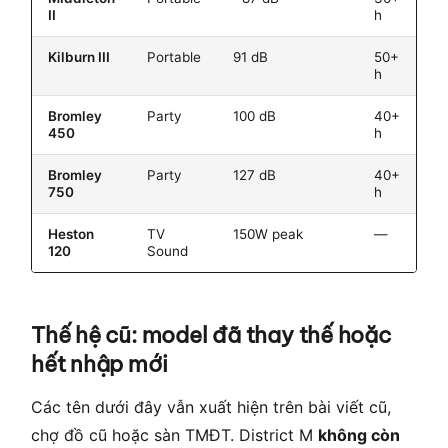
II
h
Kilburn III
Portable
91 dB
50+
IP
h
Bromley
Party
100 dB
40+
IP
450
h
Bromley
Party
127 dB
40+
IP
750
h
Heston
TV
150W peak
—
—
120
Sound
Thế hệ cũ: model đã thay thế hoặc
hết nhập mới
Các tên dưới đây vẫn xuất hiện trên bài viết cũ,
chợ đồ cũ hoặc sàn TMĐT. District M
không còn