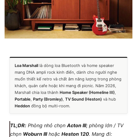
Loa Marshall
là dòng loa Bluetooth và home speaker
mang DNA ampli rock kinh điển, dành cho người nghe
muốn thiết kế retro và chất âm năng lượng trong phòng
khách, quán cafe hoặc khi mang đi picnic. Năm 2026,
Marshall chia loa thành
Home Speaker (Homeline III)
,
Portable
,
Party (Bromley)
,
TV Sound (Heston)
và hub
Heddon
đồng bộ multi-room.
TL;DR:
Phòng nhỏ chọn
Acton III
; phòng lớn / TV
chọn
Woburn III
hoặc
Heston 120
. Mang đi: