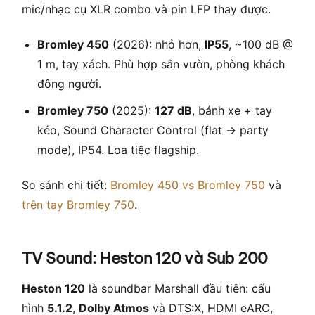
mic/nhạc cụ XLR combo và pin LFP thay được.
Bromley 450
(2026): nhỏ hơn,
IP55
, ~100 dB @
1 m, tay xách. Phù hợp sân vườn, phòng khách
đông người.
Bromley 750
(2025):
127 dB
, bánh xe + tay
kéo, Sound Character Control (flat → party
mode), IP54. Loa tiệc flagship.
So sánh chi tiết:
Bromley 450 vs Bromley 750
và
trên tay Bromley 750
.
TV Sound: Heston 120 và Sub 200
Heston 120
là soundbar Marshall đầu tiên: cấu
hình
5.1.2
,
Dolby Atmos
và DTS:X, HDMI eARC,