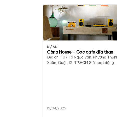
DỰ ÁN
Càna House – Góc cafe đĩa than
Địa chỉ: 107 Tô Ngọc Vân, Phường Thạn
Xuân, Quận 12, TP.HCM Giờ hoạt động:
07:00 – 22:30 Nếu bạn đang tìm…
13/04/2025