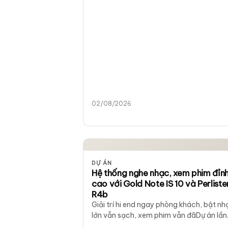
02/08/2026
DỰ ÁN
Hệ thống nghe nhạc, xem phim đỉn
cao với Gold Note IS 10 và Perliste
R4b
Giải trí hi end ngay phòng khách, bật nh
lớn vẫn sạch, xem phim vẫn đãDự án lần
này của District M…