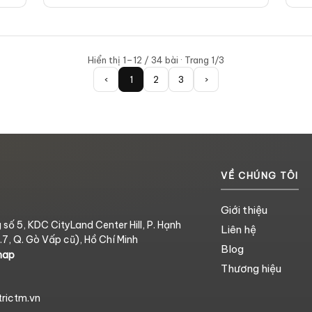
Hiển thị 1–12 / 34 bài · Trang 1/3
‹
1
2
3
›
VỀ CHÚNG TÔI
Giới thiệu
số 5, KDC CityLand Center Hill, P. Hạnh
Liên hệ
7, Q. Gò Vấp cũ), Hồ Chí Minh
Blog
map
Thương hiệu
trictm.vn