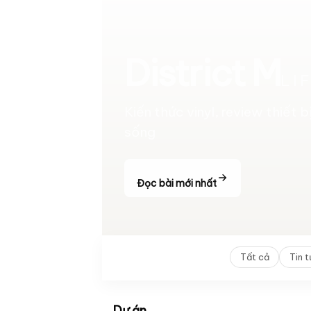
District M
LI
Kiến thức vinyl, review thiết 
sống
Đọc bài mới nhất
Tất cả
Tin 
Dự án