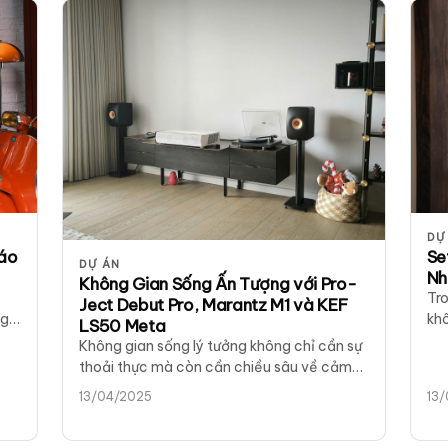
DỰ
đáo
Se
DỰ ÁN
Nh
Không Gian Sống Ấn Tượng với Pro-
Tro
Ject Debut Pro, Marantz M1 và KEF
ng
kh
LS50 Meta
đĩa
Không gian sống lý tưởng không chỉ cần sự
thoải thực mà còn cần chiều sâu về cảm
xúc và trải nghiệm.…
13/04/2025
13