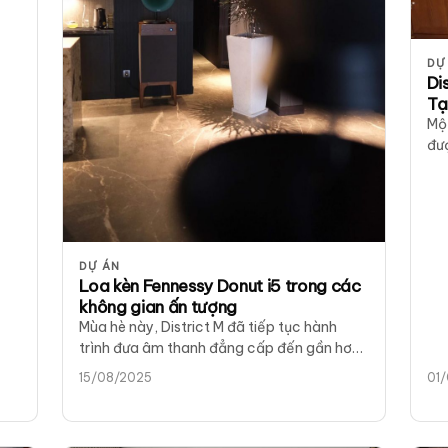
DỰ
Di
Tạ
Một
đượ
mà
DỰ ÁN
Loa kèn Fennessy Donut i5 trong các
không gian ấn tượng
Mùa hè này, District M đã tiếp tục hành
trình đưa âm thanh đẳng cấp đến gần hơn
với những người yêu…
15/08/2025
01