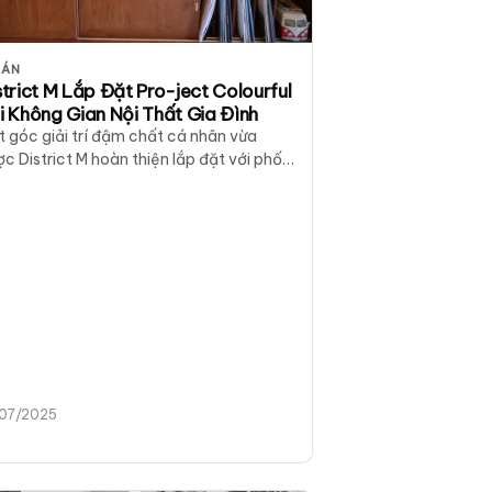
 ÁN
strict M Lắp Đặt Pro-ject Colourful
i Không Gian Nội Thất Gia Đình
 góc giải trí đậm chất cá nhân vừa
c District M hoàn thiện lắp đặt với phối
u độc đáo: Satin…
/07/2025