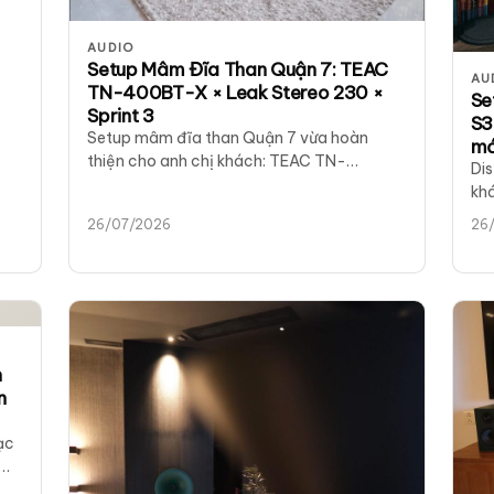
AUDIO
Setup Mâm Đĩa Than Quận 7: TEAC
AU
TN-400BT-X × Leak Stereo 230 ×
Se
Sprint 3
S3
Setup mâm đĩa than Quận 7 vừa hoàn
mớ
thiện cho anh chị khách: TEAC TN-
Dis
400BT-X, Leak Stereo 230 và Revival
khá
Sprint 3. Góc nghe cuối tuần gọn, ấm, dễ
Uni
26/07/2026
26
dùng.
Ste
h
n
ạc