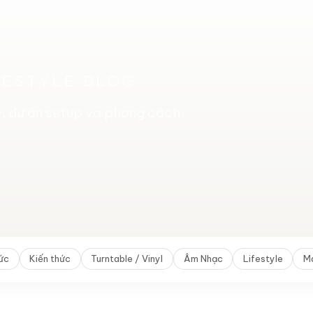
FESTYLE BLOG
bị, dự án setup và phong cách
tức
Kiến thức
Turntable / Vinyl
Âm Nhạc
Lifestyle
Ma