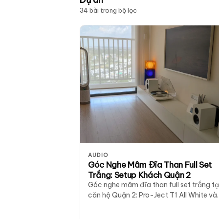
34 bài trong bộ lọc
AUDIO
Góc Nghe Mâm Đĩa Than Full Set
Trắng: Setup Khách Quận 2
Góc nghe mâm đĩa than full set trắng tạ
căn hộ Quận 2: Pro-Ject T1 All White và
Audio Pro A28W White. Ảnh thật, gợi ý 
trí và combo chính hãng.