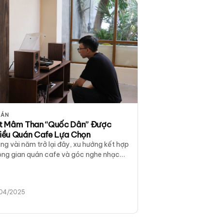
 ÁN
t Mâm Than “Quốc Dân” Được
iều Quán Cafe Lựa Chọn
ng vài năm trở lại đây, xu hướng kết hợp
ông gian quán cafe và góc nghe nhạc
 than đã trở…
/04/2025