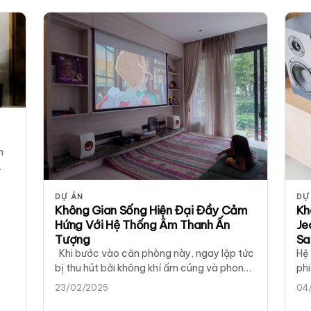
h
DỰ ÁN
DỰ
Không Gian Sống Hiện Đại Đầy Cảm
Kh
Hứng Với Hệ Thống Âm Thanh Ấn
Je
Tượng
Sa
Khi bước vào căn phòng này, ngay lập tức
Hệ
bị thu hút bởi không khí ấm cúng và phong
phi
cách hiện…
đư
23/02/2025
04