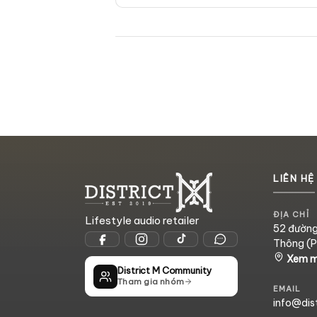
LIÊN HỆ
ĐỊA CHỈ
Lifestyle audio retailer
52 đường 
Thông (P.
Xem 
District M Community
Tham gia nhóm
EMAIL
info@dis