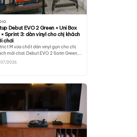
DIO
tup Debut EVO 2 Green × Uni Box
 × Sprint 3: dàn vinyl cho chị khách
i chơi
trict M vừa chốt dàn vinyl gọn cho chị
ch mới chơi: Debut EVO 2 Satin Green,
 Box S3, Revival Sprint 3 và chân Solid
/07/2026
el. Nghe đĩa không cần phono rời.