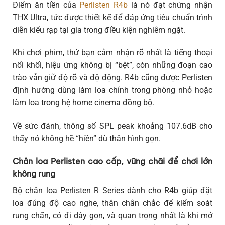
Điểm ăn tiền của
Perlisten R4b
là nó đạt chứng nhận
THX Ultra, tức được thiết kế để đáp ứng tiêu chuẩn trình
diễn kiểu rạp tại gia trong điều kiện nghiêm ngặt.
Khi chơi phim, thứ bạn cảm nhận rõ nhất là tiếng thoại
nổi khối, hiệu ứng không bị “bệt”, còn những đoạn cao
trào vẫn giữ độ rõ và độ động. R4b cũng được Perlisten
định hướng dùng làm loa chính trong phòng nhỏ hoặc
làm loa trong hệ home cinema đồng bộ.
Về sức đánh, thông số SPL peak khoảng 107.6dB cho
thấy nó không hề “hiền” dù thân hình gọn.
Chân loa Perlisten cao cấp, vững chãi để chơi lớn
không rung
Bộ chân loa Perlisten R Series dành cho R4b giúp đặt
loa đúng độ cao nghe, thân chân chắc để kiểm soát
rung chấn, có đi dây gọn, và quan trọng nhất là khi mở