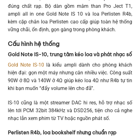
đúng chất rạp. Bộ dàn gồm mâm than Pro Ject T1,
ampli all in one Gold Note IS 10 và loa Perlisten R4b,
kèm cặp chân loa Perlisten cao cấp giúp toàn hệ thống
vững chãi, ổn định, gọn gàng trong phòng khách.
Cấu hình hệ thống
Gold Note IS-10, trung tâm kéo loa và phát nhạc số
Gold Note IS-10
là kiểu ampli dành cho phòng khách
hiện đại: gọn một máy nhưng cân nhiều việc. Công suất
90W ở 8Ω và 140W ở 4Ω giúp kéo loa 4Ω như R4b tự tin
khi bạn muốn “đẩy volume lên cho đã”.
IS-10 cũng là một streamer DAC hi res, hỗ trợ nhạc số
lên tới PCM 32bit 384kHz và DSD256, tiện cho cả nghe
nhạc lẫn xem phim từ TV hoặc nguồn phát số.
Perlisten R4b, loa bookshelf nhưng chuẩn rạp