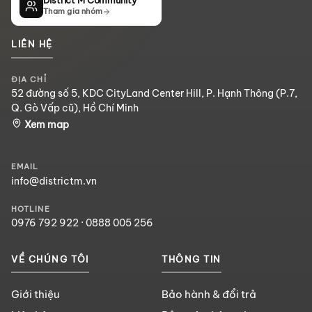
District M Community
Tham gia nhóm
LIÊN HỆ
ĐỊA CHỈ
52 đường số 5, KDC CityLand Center Hill, P. Hạnh Thông (P.7,
Q. Gò Vấp cũ), Hồ Chí Minh
Xem map
EMAIL
info@districtm.vn
HOTLINE
0976 792 922
·
0888 005 256
VỀ CHÚNG TÔI
THÔNG TIN
Giới thiệu
Bảo hành & đổi trả