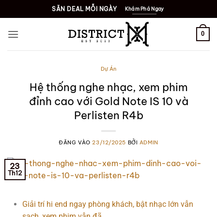
SĂN DEAL MỖI NGÀY
Khám Phá Ngay
0
Dự Án
Hệ thống nghe nhạc, xem phim
đỉnh cao với Gold Note IS 10 và
Perlisten R4b
ĐĂNG VÀO
23/12/2025
BỞI
ADMIN
23
Th12
Giải trí hi end ngay phòng khách, bật nhạc lớn vẫn
sạch, xem phim vẫn đã