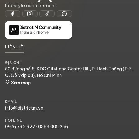
Lifestyle audio retailer
District M Community
Tham gia nhóm
LIÊN HỆ
ĐỊA CHỈ
52 đường số 5, KDC CityLand Center Hill, P. Hạnh Thông (P.7,
Q. Gò Vấp cũ), Hồ Chí Minh
Xem map
EMAIL
info@districtm.vn
HOTLINE
0976 792 922
·
0888 005 256