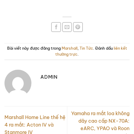
Bài viết này được đăng trong
Marshall
,
Tin Tức
. Đánh dấu
liên kết
thường trực
.
ADMIN
Yamaha ra mắt loa không
Marshall Home Line thế hệ
dây cao cấp NX-70A:
4 ra mắt: Acton IV và
eARC, YPAO và Roon
Stanmore IV