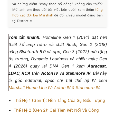
và những điểm “chạy theo số đông” không cần thiết?
Mời anh em theo dõi bài viết bên dưới; xem thêm
tổng
hợp các đời loa Marshall
để đối chiếu model đang bán
tại District M.
Tóm tắt nhanh:
Homeline Gen 1 (2014) đặt nền
thiết kế amp retro và chất Rock; Gen 2 (2018)
nâng Bluetooth 5.0 và app; Gen 3 (2022) mở rộng
thị trường, Dynamic Loudness và nhiều màu; Gen
4 (2026) quay lại DNA Gen 1 kèm
Auracast,
LDAC, RCA
trên
Acton IV
và
Stanmore IV
. Bài này
là góc editorial; spec chi tiết thế hệ IV xem
Marshall Home Line IV: Acton IV & Stanmore IV
.
Thế Hệ 1 (Gen 1): Nền Tảng Của Sự Biểu Tượng
Thế Hệ 2 (Gen 2): Cải Tiến Kết Nối Và Công