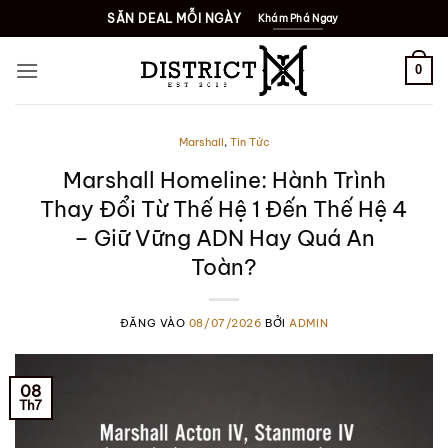
Bỏ
SĂN DEAL MỖI NGÀY
Khám Phá Ngay
qua
nội
0
dung
Marshall
,
Tin Tức
Marshall Homeline: Hành Trình
Thay Đổi Từ Thế Hệ 1 Đến Thế Hệ 4
– Giữ Vững ADN Hay Quá An
Toàn?
ĐĂNG VÀO
08/07/2026
BỞI
ADMIN
08
Th7