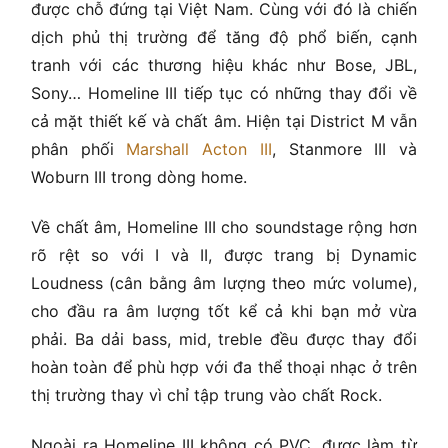
được chỗ đứng tại Việt Nam. Cùng với đó là chiến
dịch phủ thị trường để tăng độ phổ biến, cạnh
tranh với các thương hiệu khác như Bose, JBL,
Sony… Homeline III tiếp tục có những thay đổi về
cả mặt thiết kế và chất âm. Hiện tại District M vẫn
phân phối
Marshall Acton III
, Stanmore III và
Woburn III trong dòng home.
Về chất âm, Homeline III cho soundstage rộng hơn
rõ rệt so với I và II, được trang bị Dynamic
Loudness (cân bằng âm lượng theo mức volume),
cho đầu ra âm lượng tốt kể cả khi bạn mở vừa
phải. Ba dải bass, mid, treble đều được thay đổi
hoàn toàn để phù hợp với đa thể thoại nhạc ở trên
thị trường thay vì chỉ tập trung vào chất Rock.
Ngoài ra Homeline III không có PVC, được làm từ