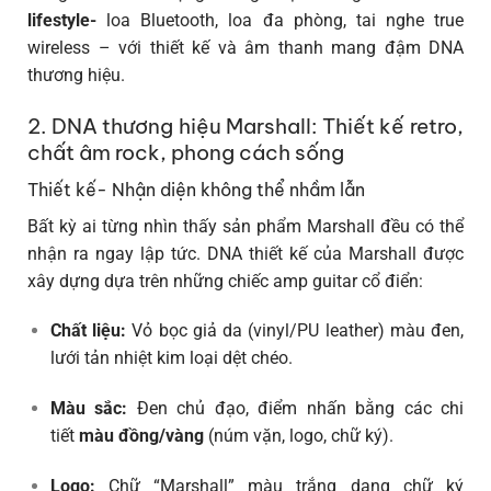
lifestyle-
loa Bluetooth, loa đa phòng, tai nghe true
wireless – với thiết kế và âm thanh mang đậm DNA
thương hiệu.
2. DNA thương hiệu Marshall: Thiết kế retro,
chất âm rock, phong cách sống
Thiết kế- Nhận diện không thể nhầm lẫn
Bất kỳ ai từng nhìn thấy sản phẩm Marshall đều có thể
nhận ra ngay lập tức. DNA thiết kế của Marshall được
xây dựng dựa trên những chiếc amp guitar cổ điển:
Chất liệu:
Vỏ bọc giả da (vinyl/PU leather) màu đen,
lưới tản nhiệt kim loại dệt chéo.
Màu sắc:
Đen chủ đạo, điểm nhấn bằng các chi
tiết
màu đồng/vàng
(núm vặn, logo, chữ ký).
Logo:
Chữ “Marshall” màu trắng dạng chữ ký