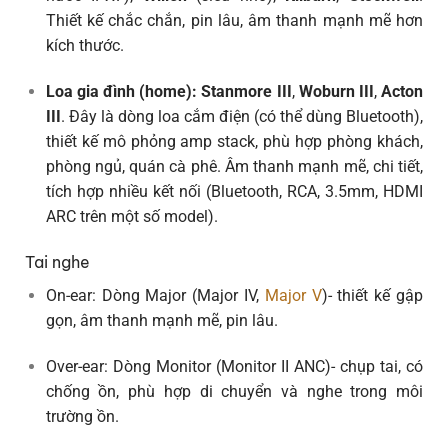
Thiết kế chắc chắn, pin lâu, âm thanh mạnh mẽ hơn
kích thước.
Loa gia đình (home):
Stanmore III
,
Woburn III
,
Acton
III
. Đây là dòng loa cắm điện (có thể dùng Bluetooth),
thiết kế mô phỏng amp stack, phù hợp phòng khách,
phòng ngủ, quán cà phê. Âm thanh mạnh mẽ, chi tiết,
tích hợp nhiều kết nối (Bluetooth, RCA, 3.5mm, HDMI
ARC trên một số model).
Tai nghe
On-ear: Dòng Major (Major IV,
Major V
)- thiết kế gập
gọn, âm thanh mạnh mẽ, pin lâu.
Over-ear: Dòng Monitor (Monitor II ANC)- chụp tai, có
chống ồn, phù hợp di chuyển và nghe trong môi
trường ồn.