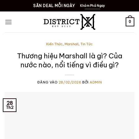
SĂN DEAL MỖI NGÀY
Khám Phá Ngay
0
Kiến Thức
,
Marshall
,
Tin Tức
Thương hiệu Marshall là gì? Của
nước nào, nổi tiếng vì điều gì?
ĐĂNG VÀO
28/02/2026
BỞI
ADMIN
28
Th2