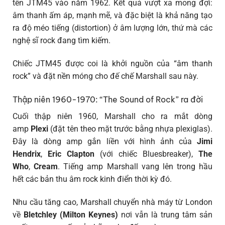
tên JTM45 vào năm 1962. Kết quả vượt xa mong đợi:
âm thanh ấm áp, mạnh mẽ, và đặc biệt là khả năng tạo
ra độ méo tiếng (distortion) ở âm lượng lớn, thứ mà các
nghệ sĩ rock đang tìm kiếm.
Chiếc JTM45 được coi là khởi nguồn của “âm thanh
rock” và đặt nền móng cho đế chế Marshall sau này.
Thập niên 1960-1970: “The Sound of Rock” ra đời
Cuối thập niên 1960, Marshall cho ra mắt dòng
amp
Plexi
(đặt tên theo mặt trước bằng nhựa plexiglas).
Đây là dòng amp gắn liền với hình ảnh của
Jimi
Hendrix
,
Eric Clapton
(với chiếc Bluesbreaker),
The
Who
,
Cream
. Tiếng amp Marshall vang lên trong hầu
hết các bản thu âm rock kinh điển thời kỳ đó.
Nhu cầu tăng cao, Marshall chuyển nhà máy từ London
về
Bletchley (Milton Keynes)
nơi vẫn là trung tâm sản