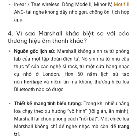
In-ear / True wireless: Dòng Mode II, Minor IV,
Motif II
ANC- tai nghe không dây nhỏ gọn, chống ồn, tích hợp
app.
4. Vì sao Marshall khác biệt so với các
thương hiệu âm thanh khác?
Nguồn gốc lịch sử:
Marshall không sinh ra từ phòng
lab của một tập đoàn điện tử. Nó sinh ra từ nhu cầu
thực tế của các nghệ sĩ rock, từ một cửa hàng nhạc
cụ nhỏ ở London. Hơn 60 năm lịch sử tạo
nên
heritage
và niềm tin mà không thương hiệu loa
Bluetooth nào có được.
Thiết kế mang tính biểu tượng:
Trong khi nhiều hãng
loa chạy theo xu hướng “vô hình” (tối giản, ẩn mình),
Marshall lại chọn phong cách “nổi bật”. Một chiếc loa
Marshall không chỉ để nghe nhạc mà còn để
trang
trí
.