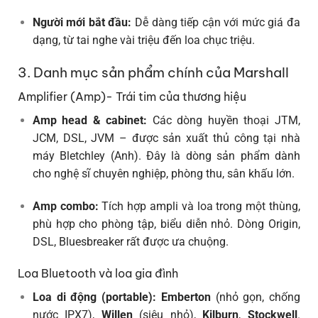
Người mới bắt đầu:
Dễ dàng tiếp cận với mức giá đa
dạng, từ tai nghe vài triệu đến loa chục triệu.
3. Danh mục sản phẩm chính của Marshall
Amplifier (Amp)- Trái tim của thương hiệu
Amp head & cabinet:
Các dòng huyền thoại JTM,
JCM, DSL, JVM – được sản xuất thủ công tại nhà
máy Bletchley (Anh). Đây là dòng sản phẩm dành
cho nghệ sĩ chuyên nghiệp, phòng thu, sân khấu lớn.
Amp combo:
Tích hợp ampli và loa trong một thùng,
phù hợp cho phòng tập, biểu diễn nhỏ. Dòng Origin,
DSL, Bluesbreaker rất được ưa chuộng.
Loa Bluetooth và loa gia đình
Loa di động (portable):
Emberton
(nhỏ gọn, chống
nước IPX7),
Willen
(siêu nhỏ),
Kilburn
,
Stockwell
.