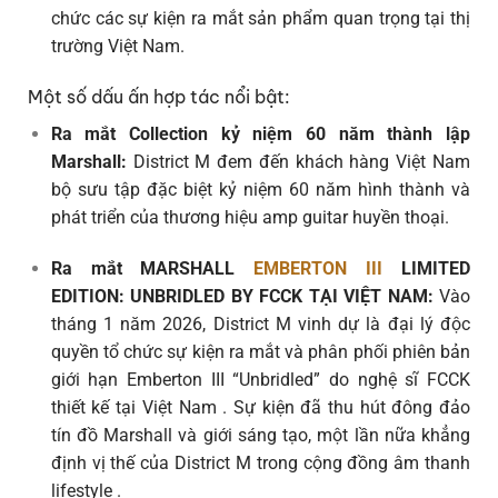
chức các sự kiện ra mắt sản phẩm quan trọng tại thị
trường Việt Nam.
Một số dấu ấn hợp tác nổi bật:
Ra mắt Collection kỷ niệm 60 năm thành lập
Marshall:
District M đem đến khách hàng Việt Nam
bộ sưu tập đặc biệt kỷ niệm 60 năm hình thành và
phát triển của thương hiệu amp guitar huyền thoại.
Ra mắt MARSHALL
EMBERTON III
LIMITED
EDITION: UNBRIDLED BY FCCK TẠI VIỆT NAM:
Vào
tháng 1 năm 2026, District M vinh dự là đại lý độc
quyền tổ chức sự kiện ra mắt và phân phối phiên bản
giới hạn Emberton III “Unbridled” do nghệ sĩ FCCK
thiết kế tại Việt Nam . Sự kiện đã thu hút đông đảo
tín đồ Marshall và giới sáng tạo, một lần nữa khẳng
định vị thế của District M trong cộng đồng âm thanh
lifestyle .