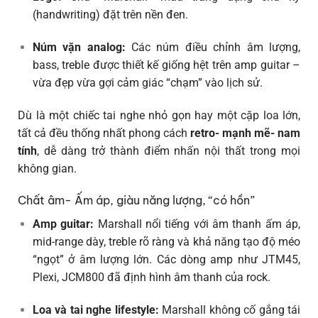
(handwriting) đặt trên nền đen.
Núm vặn analog:
Các núm điều chỉnh âm lượng,
bass, treble được thiết kế giống hệt trên amp guitar –
vừa đẹp vừa gợi cảm giác “chạm” vào lịch sử.
Dù là một chiếc tai nghe nhỏ gọn hay một cặp loa lớn,
tất cả đều thống nhất phong cách
retro- mạnh mẽ- nam
tính
, dễ dàng trở thành điểm nhấn nội thất trong mọi
không gian.
Chất âm- Ấm áp, giàu năng lượng, “có hồn”
Amp guitar:
Marshall nổi tiếng với âm thanh ấm áp,
mid-range dày, treble rõ ràng và khả năng tạo độ méo
“ngọt” ở âm lượng lớn. Các dòng amp như JTM45,
Plexi, JCM800 đã định hình âm thanh của rock.
Loa và tai nghe lifestyle:
Marshall không cố gắng tái