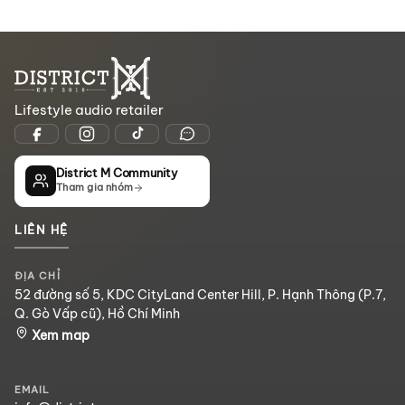
Lifestyle audio retailer
District M Community
Tham gia nhóm
LIÊN HỆ
ĐỊA CHỈ
52 đường số 5, KDC CityLand Center Hill, P. Hạnh Thông (P.7,
Q. Gò Vấp cũ), Hồ Chí Minh
Xem map
EMAIL