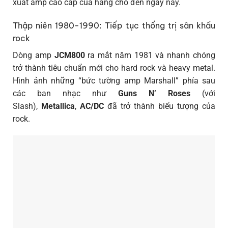
xuất amp cao cấp của hãng cho đến ngày nay.
Thập niên 1980-1990: Tiếp tục thống trị sân khấu
rock
Dòng amp
JCM800
ra mắt năm 1981 và nhanh chóng
trở thành tiêu chuẩn mới cho hard rock và heavy metal.
Hình ảnh những “bức tường amp Marshall” phía sau
các ban nhạc như
Guns N’ Roses
(với
Slash),
Metallica
,
AC/DC
đã trở thành biểu tượng của
rock.