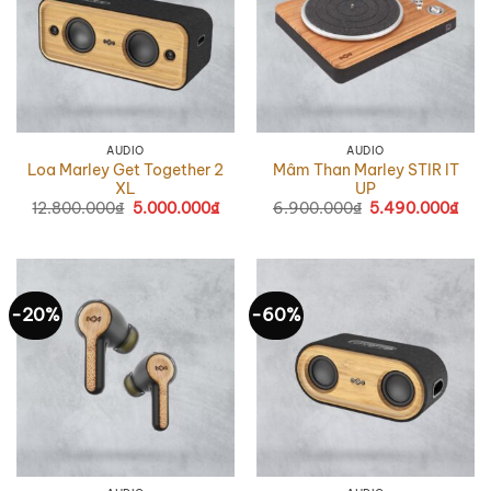
AUDIO
AUDIO
Loa Marley Get Together 2
Mâm Than Marley STIR IT
XL
UP
12.800.000
₫
Giá
5.000.000
₫
Giá
6.900.000
₫
Giá
5.490.000
₫
Giá
gốc
hiện
gốc
hiện
là:
tại
là:
tại
12.800.000₫.
là:
6.900.000₫.
là:
5.000.000₫.
5.4
-20%
-60%