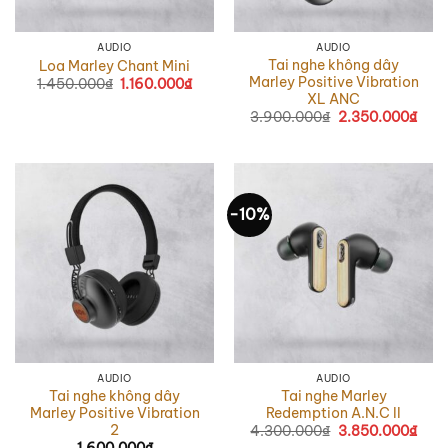
AUDIO
AUDIO
Tai nghe không dây
Loa Marley Chant Mini
Marley Positive Vibration
1.450.000
₫
Giá
1.160.000
₫
Giá
gốc
hiện
XL ANC
là:
tại
3.900.000
₫
Giá
2.350.000
₫
Giá
1.450.000₫.
là:
gốc
hiện
1.160.000₫.
là:
tại
3.900.000₫.
là:
2.35
-10%
AUDIO
AUDIO
Tai nghe không dây
Tai nghe Marley
Marley Positive Vibration
Redemption A.N.C II
2
4.300.000
₫
Giá
3.850.000
₫
Giá
gốc
hiện