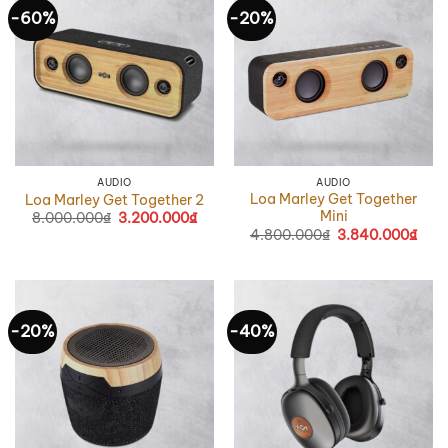
-60%
-20%
AUDIO
AUDIO
Loa Marley Get Together
Loa Marley Get Together 2
Mini
8.000.000
₫
Giá
3.200.000
₫
Giá
gốc
hiện
4.800.000
₫
Giá
3.840.000
₫
Giá
là:
tại
gốc
hiện
8.000.000₫.
là:
là:
tại
3.200.000₫.
4.800.000₫.
là:
3.84
-20%
-40%