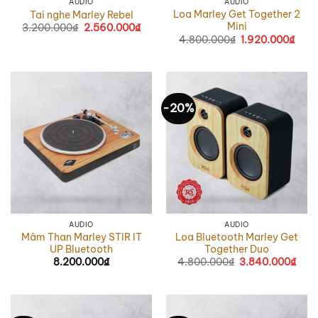
AUDIO
AUDIO
Loa Marley Get Together 2
Tai nghe Marley Rebel
Mini
3.200.000
₫
Giá
2.560.000
₫
Giá
gốc
hiện
4.800.000
₫
Giá
1.920.000
₫
Giá
là:
tại
gốc
hiện
3.200.000₫.
là:
là:
tại
2.560.000₫.
4.800.000₫.
là:
1.92
-20%
AUDIO
AUDIO
Mâm Than Marley STIR IT
Loa Bluetooth Marley Get
UP Bluetooth
Together Duo
8.200.000
₫
4.800.000
₫
Giá
3.840.000
₫
Giá
gốc
hiện
là:
tại
4.800.000₫.
là:
3.84