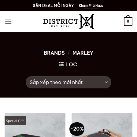
Bỏ
SĂN DEAL MỖI NGÀY
Khám Phá Ngay
qua
nội
0
dung
BRANDS
/
MARLEY
LỌC
Special Gift
-20%