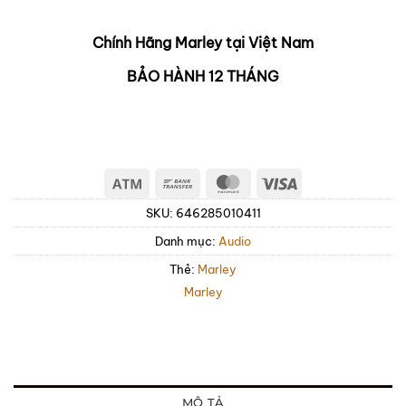
Chính Hãng Marley tại Việt Nam
BẢO HÀNH 12 THÁNG
Atm
Bank
MasterCard
Visa
Transfer
SKU:
646285010411
Danh mục:
Audio
Thẻ:
Marley
Marley
MÔ TẢ