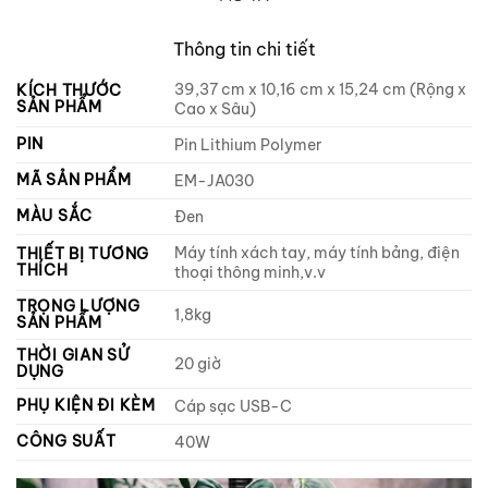
Thông tin chi tiết
39,37 cm x 10,16 cm x 15,24 cm (Rộng x
KÍCH THƯỚC
SẢN PHẨM
Cao x Sâu)
PIN
‎Pin Lithium Polymer
MÃ SẢN PHẨM
EM-JA030
MÀU SẮC
‎Đen
‎Máy tính xách tay, máy tính bảng, điện
THIẾT BỊ TƯƠNG
THÍCH
thoại thông minh,v.v
TRỌNG LƯỢNG
1,8kg
SẢN PHẨM
THỜI GIAN SỬ
‎20 giờ
DỤNG
PHỤ KIỆN ĐI KÈM
Cáp sạc USB-C
CÔNG SUẤT
40W