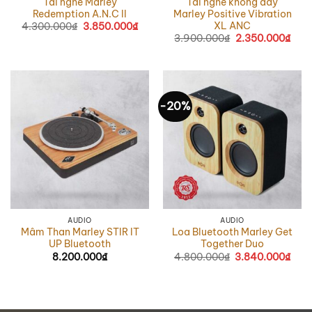
Tai nghe Marley
Tai nghe không dây
Redemption A.N.C II
Marley Positive Vibration
XL ANC
4.300.000
₫
Giá
3.850.000
₫
Giá
gốc
hiện
3.900.000
₫
Giá
2.350.000
₫
Giá
là:
tại
gốc
hiện
4.300.000₫.
là:
là:
tại
3.850.000₫.
3.900.000₫.
là:
2.35
-20%
AUDIO
AUDIO
Mâm Than Marley STIR IT
Loa Bluetooth Marley Get
UP Bluetooth
Together Duo
8.200.000
₫
4.800.000
₫
Giá
3.840.000
₫
Giá
gốc
hiện
là:
tại
4.800.000₫.
là:
3.84