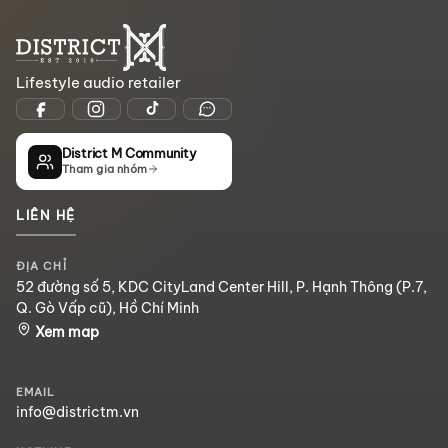
Lifestyle audio retailer
District M Community
Tham gia nhóm
LIÊN HỆ
ĐỊA CHỈ
52 đường số 5, KDC CityLand Center Hill, P. Hạnh Thông (P.7,
Q. Gò Vấp cũ), Hồ Chí Minh
Xem map
EMAIL
info@districtm.vn