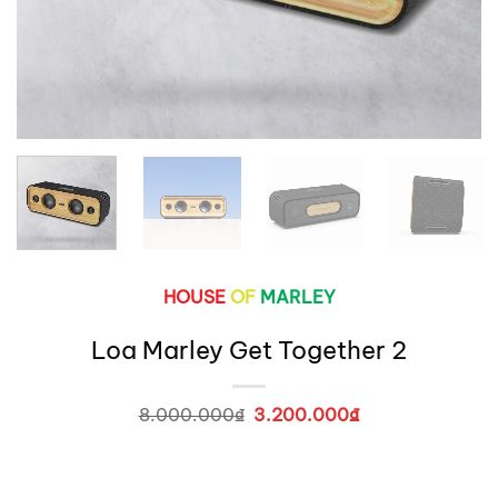
HOUSE
OF
MARLEY
Loa Marley Get Together 2
8.000.000
₫
Giá
3.200.000
₫
Giá
gốc
hiện
là:
tại
8.000.000₫.
là:
3.200.000₫.