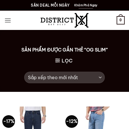
Bỏ
SĂN DEAL MỖI NGÀY
Khám Phá Ngay
qua
nội
0
dung
SẢN PHẨM ĐƯỢC GẮN THẺ “OG SLIM”
LỌC
-17%
-12%