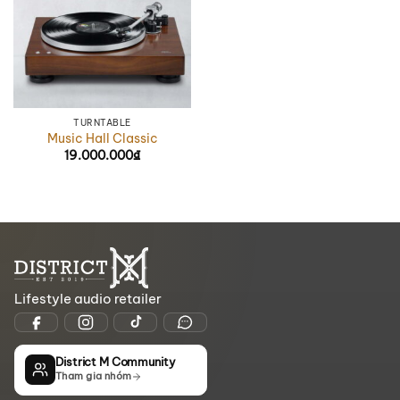
TURNTABLE
Music Hall Classic
19.000.000
₫
Lifestyle audio retailer
District M Community
Tham gia nhóm