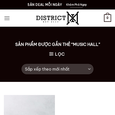
Bỏ
SĂN DEAL MỖI NGÀY
Khám Phá Ngay
qua
nội
0
dung
SẢN PHẨM ĐƯỢC GẮN THẺ “MUSIC HALL”
LỌC