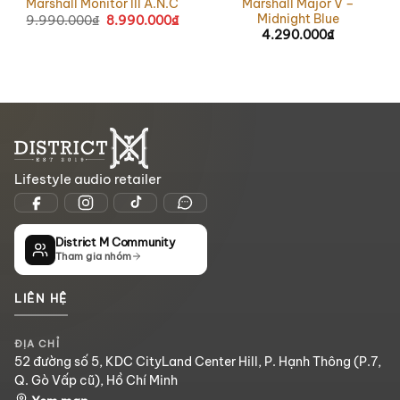
Marshall Major V –
Marshall Monitor III A.N.C
Midnight Blue
9.990.000
₫
Giá
8.990.000
₫
Giá
gốc
hiện
4.290.000
₫
là:
tại
9.990.000₫.
là:
8.990.000₫.
Lifestyle audio retailer
District M Community
Tham gia nhóm
LIÊN HỆ
ĐỊA CHỈ
52 đường số 5, KDC CityLand Center Hill, P. Hạnh Thông (P.7,
Q. Gò Vấp cũ), Hồ Chí Minh