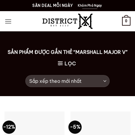
Bỏ
SĂN DEAL MỖI NGÀY
Khám Phá Ngay
qua
nội
0
dung
SẢN PHẨM ĐƯỢC GẮN THẺ “MARSHALL MAJOR V”
LỌC
-12%
-5%