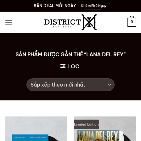
Bỏ
SĂN DEAL MỖI NGÀY
Khám Phá Ngay
qua
nội
0
dung
SẢN PHẨM ĐƯỢC GẮN THẺ “LANA DEL REY”
LỌC
Limited Edition