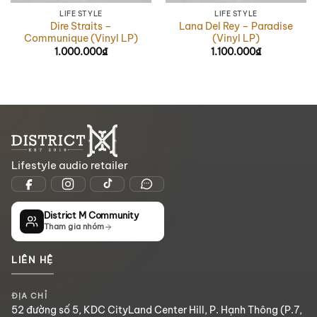
LIFE STYLE
LIFE STYLE
Dire Straits –
Lana Del Rey – Paradise
Communique (Vinyl LP)
(Vinyl LP)
1.000.000
₫
1.100.000
₫
Lifestyle audio retailer
District M Community
Tham gia nhóm
LIÊN HỆ
ĐỊA CHỈ
52 đường số 5, KDC CityLand Center Hill, P. Hạnh Thông (P.7,