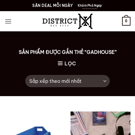
Bỏ
SĂN DEAL MỖI NGÀY
Khám Phá Ngay
qua
nội
0
dung
SẢN PHẨM ĐƯỢC GẮN THẺ “GADHOUSE”
LỌC