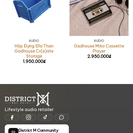
AUDIO
AUDIO
Hộp Đựng Đĩa Than
Gadhouse Miko Cassette
Gadhouse Cr(e)ate
Player
Storage
2.950.000
₫
1.950.000
₫
Lifestyle audio retailer
District M Community