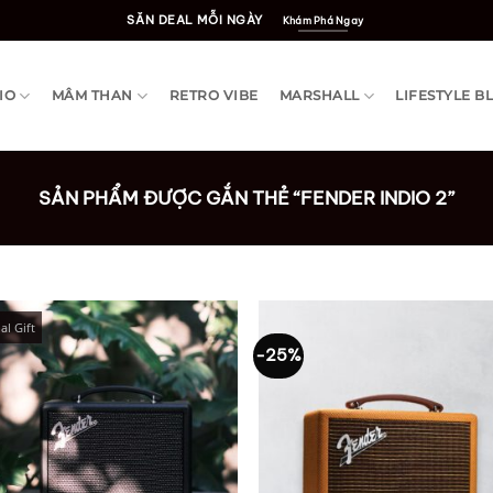
SĂN DEAL MỖI NGÀY
Khám Phá Ngay
IO
MÂM THAN
RETRO VIBE
MARSHALL
LIFESTYLE B
SẢN PHẨM ĐƯỢC GẮN THẺ “FENDER INDIO 2”
al Gift
-25%