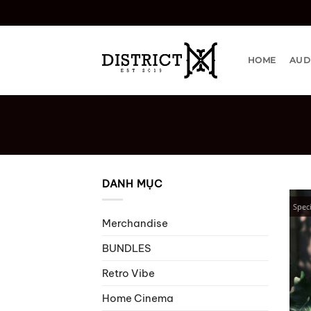
Bỏ
qua
nội
dung
HOME
AUD
DANH MỤC
Speci
Merchandise
BUNDLES
Retro Vibe
Home Cinema