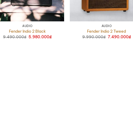
AUDIO
AUDIO
Fender Indio 2 Black
Fender Indio 2 Tweed
9.490.000
₫
Giá
5.980.000
₫
Giá
9.990.000
₫
Giá
7.490.000
₫
G
gốc
hiện
gốc
h
là:
tại
là:
t
9.490.000₫.
là:
9.990.000₫.
l
5.980.000₫.