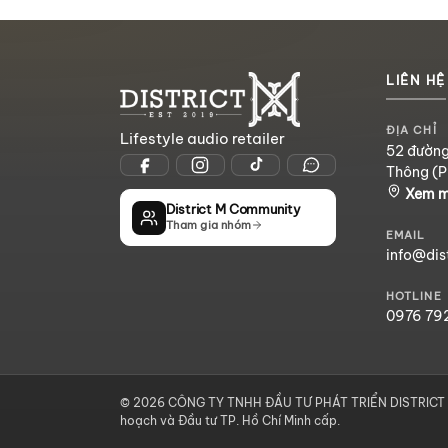
LIÊN HỆ
ĐỊA CHỈ
Lifestyle audio retailer
52 đường
Thông (P
Xem 
District M Community
Tham gia nhóm
EMAIL
info@dis
HOTLINE
0976 79
© 2026 CÔNG TY TNHH ĐẦU TƯ PHÁT TRIỂN DISTRICT M
hoạch và Đầu tư TP. Hồ Chí Minh cấp.