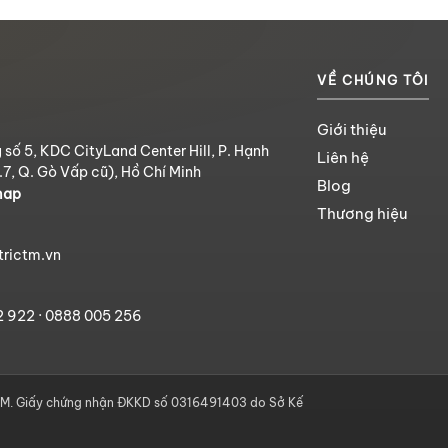
VỀ CHÚNG TÔI
Giới thiệu
 số 5, KDC CityLand Center Hill, P. Hạnh
Liên hệ
.7, Q. Gò Vấp cũ), Hồ Chí Minh
Blog
map
Thương hiệu
trictm.vn
2 922
·
0888 005 256
. Giấy chứng nhận ĐKKD số 0316491403 do Sở Kế