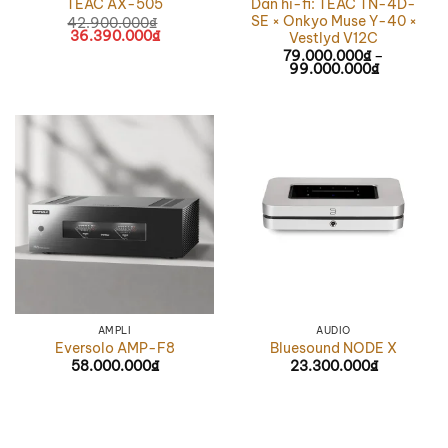
Dàn hi-fi: TEAC TN-4D-
TEAC AX-505
SE × Onkyo Muse Y-40 ×
42.900.000
₫
Giá
36.390.000
₫
Giá
Vestlyd V12C
gốc
hiện
79.000.000
₫
–
là:
tại
99.000.000
₫
Khoảng
42.900.000₫.
là:
giá:
36.390.000₫.
từ
79.000.0
đến
99.000.0
AMPLI
AUDIO
Eversolo AMP-F8
Bluesound NODE X
58.000.000
₫
23.300.000
₫