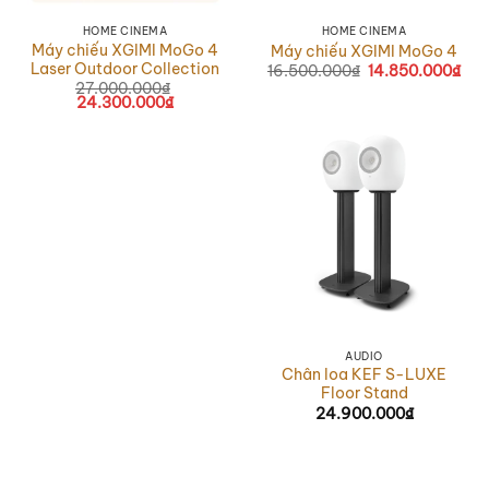
HOME CINEMA
HOME CINEMA
Máy chiếu XGIMI MoGo 4
Máy chiếu XGIMI MoGo 4
Laser Outdoor Collection
16.500.000
₫
Giá
14.850.000
₫
Giá
gốc
hiệ
27.000.000
₫
là:
tại
Giá
24.300.000
₫
Giá
16.500.000₫.
là:
gốc
hiện
14.
là:
tại
27.000.000₫.
là:
24.300.000₫.
AUDIO
Chân loa KEF S-LUXE
Floor Stand
24.900.000
₫