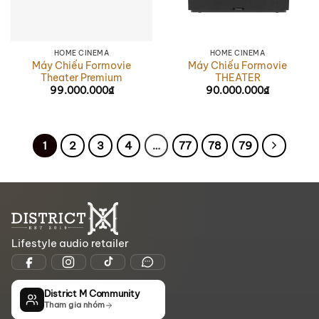
HOME CINEMA
HOME CINEMA
Máy Chiếu Formovie
Máy Chiếu Formovie
Theater Premium
THEATER
99.000.000
₫
90.000.000
₫
1
2
3
4
…
77
78
79
Lifestyle audio retailer
District M Community
Tham gia nhóm