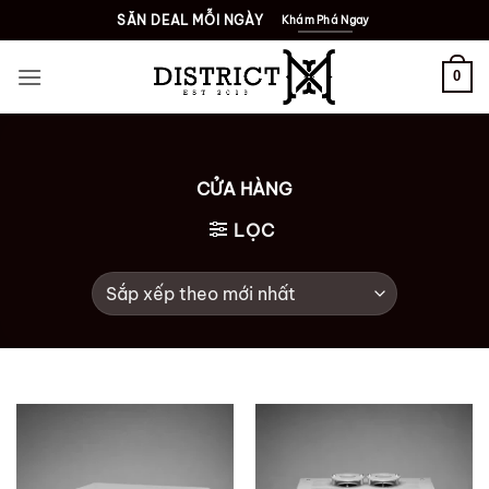
Bỏ
SĂN DEAL MỖI NGÀY
Khám Phá Ngay
qua
nội
0
dung
CỬA HÀNG
LỌC