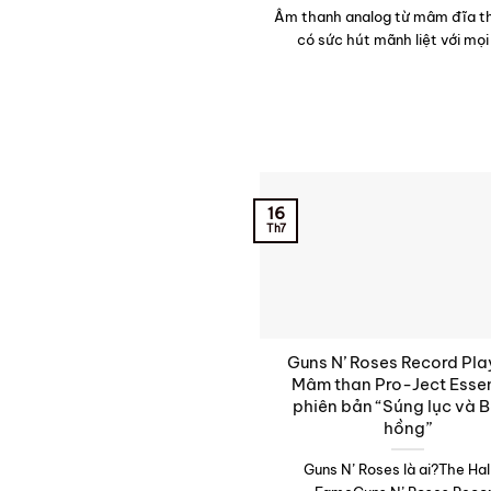
Âm thanh analog từ mâm đĩa th
có sức hút mãnh liệt với mọi 
16
Th7
Guns N’ Roses Record Pla
Mâm than Pro-Ject Essen
phiên bản “Súng lục và 
hồng”
Guns N’ Roses là ai?The Hal