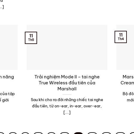
rd
..]
11
11
Th4
Th5
nh năng
Trải nghiệm Mode II – tai nghe
Marsh
True Wireless đầu tiên của
Cream
Marshall
 của tập
Bộ đô
Sau khi cho ra đời những chiếc tai nghe
 giới
mới
đầu tiên, từ on-ear, in-ear, over-ear,
[...]