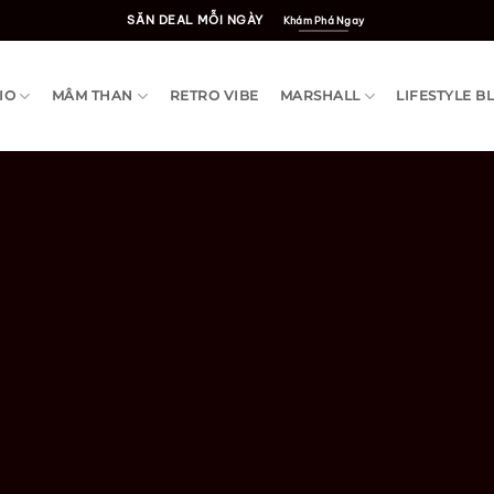
SĂN DEAL MỖI NGÀY
Khám Phá Ngay
IO
MÂM THAN
RETRO VIBE
MARSHALL
LIFESTYLE B