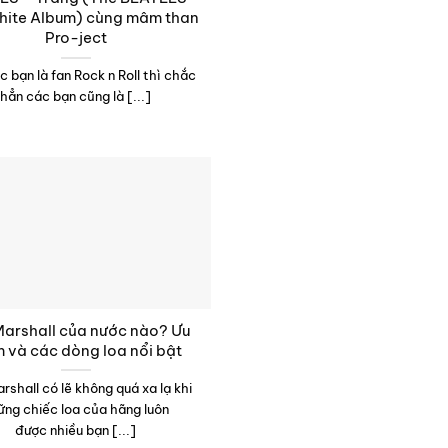
hite Album) cùng mâm than
Pro-ject
 bạn là fan Rock n Roll thì chắc
hẳn các bạn cũng là [...]
Marshall của nước nào? Ưu
 và các dòng loa nổi bật
rshall có lẽ không quá xa lạ khi
ững chiếc loa của hãng luôn
được nhiều bạn [...]