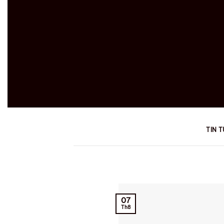
TIN 
07
Th8