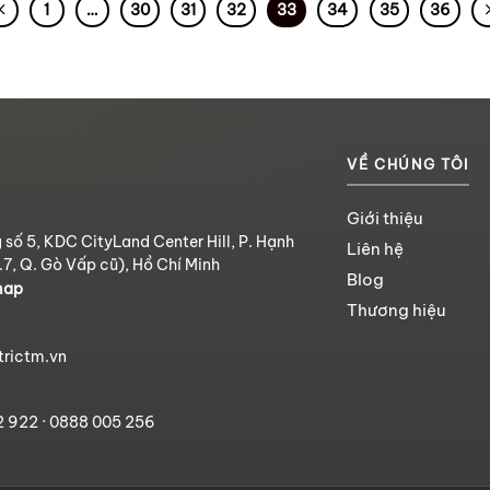
1
…
30
31
32
33
34
35
36
VỀ CHÚNG TÔI
Giới thiệu
 số 5, KDC CityLand Center Hill, P. Hạnh
Liên hệ
.7, Q. Gò Vấp cũ), Hồ Chí Minh
Blog
map
Thương hiệu
trictm.vn
2 922
·
0888 005 256