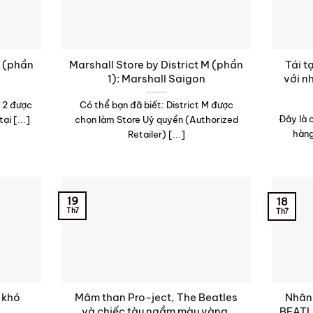
M (phần
Marshall Store by District M (phần
Tái t
1): Marshall Saigon
với n
ứ 2 được
Có thể bạn đã biết: District M được
Đây là 
ại [...]
chọn làm Store Uỷ quyền (Authorized
hàng
Retailer) [...]
19
18
Th7
Th7
 khó
Mâm than Pro-ject, The Beatles
Nhân 
và chiếc tàu ngầm màu vàng.
BEATL