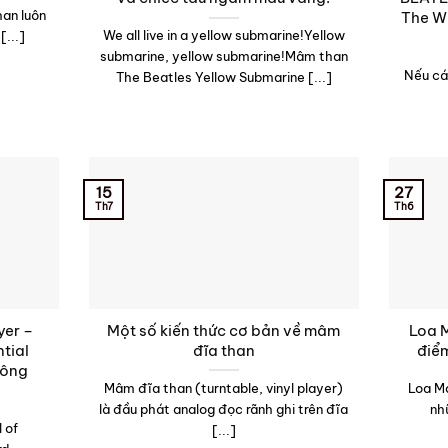
an luôn
The W
We all live in a yellow submarine!Yellow
[...]
submarine, yellow submarine!Mâm than
Nếu các
The Beatles Yellow Submarine [...]
15
27
Th7
Th6
yer –
Một số kiến thức cơ bản về mâm
Loa 
tial
đĩa than
điểm
Bông
Mâm đĩa than (turntable, vinyl player)
Loa Ma
là đầu phát analog đọc rãnh ghi trên đĩa
nh
l of
[...]