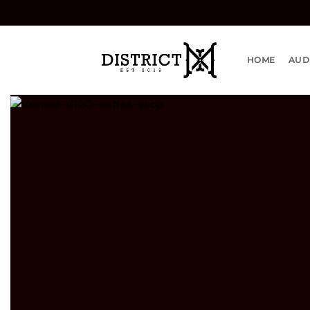
Bỏ
qua
nội
dung
HOME
AUD