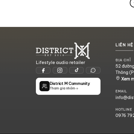
LIÊN HỆ
ĐỊA CHỈ
Lifestyle audio retailer
52 đường
Thông (P
Xem 
District M Community
Tham gia nhóm
EMAIL
info@dis
HOTLINE
0976 79