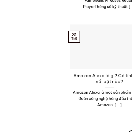
FameGuns N’ Roses Reco
PlayerThông số kỹ thuật [.
31
Th5
Amazon Alexa là gì? Có tí
nổi bật nào?
Amazon Alexa là một sản phẩm
đoàn công nghệ hàng đầu thế
Amazon. [...]