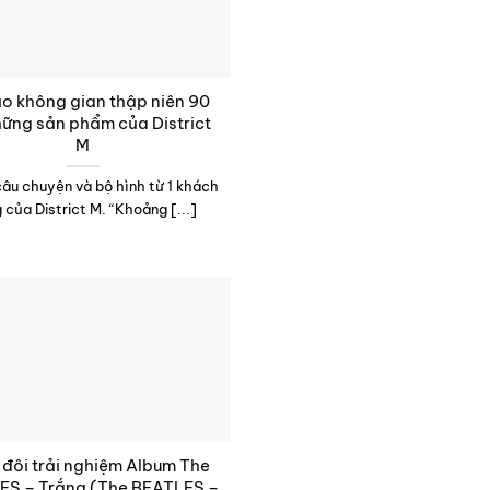
ạo không gian thập niên 90
hững sản phẩm của District
M
câu chuyện và bộ hình từ 1 khách
 của District M. “Khoảng [...]
đôi trải nghiệm Album The
ES – Trắng (The BEATLES –