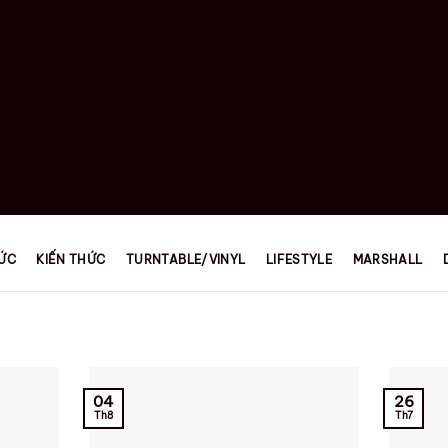
TỨC
KIẾN THỨC
TURNTABLE/VINYL
LIFESTYLE
MARSHALL
26
04
Th7
Th8