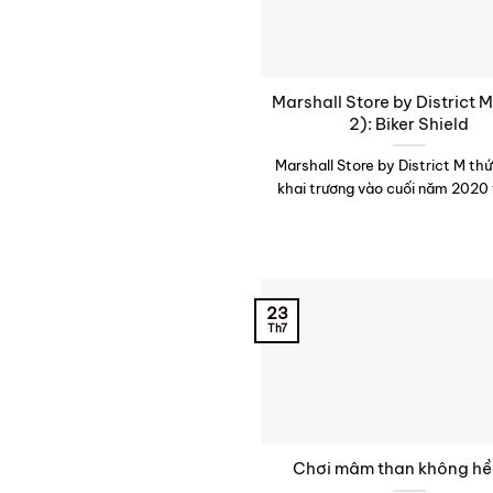
Marshall Store by District 
2): Biker Shield
Marshall Store by District M th
khai trương vào cuối năm 2020 t
23
Th7
Chơi mâm than không hề