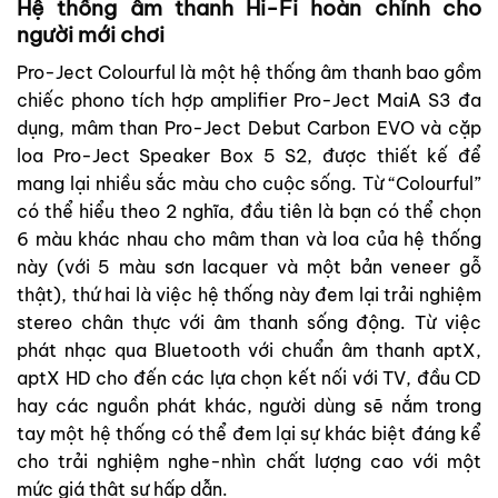
Hệ thống âm thanh Hi-Fi hoàn chỉnh cho
người mới chơi
Pro-Ject Colourful là một hệ thống âm thanh bao gồm
chiếc phono tích hợp amplifier Pro-Ject MaiA S3 đa
dụng, mâm than Pro-Ject Debut Carbon EVO và cặp
loa Pro-Ject Speaker Box 5 S2, được thiết kế để
mang lại nhiều sắc màu cho cuộc sống. Từ “Colourful”
có thể hiểu theo 2 nghĩa, đầu tiên là bạn có thể chọn
6 màu khác nhau cho mâm than và loa của hệ thống
này (với 5 màu sơn lacquer và một bản veneer gỗ
thật), thứ hai là việc hệ thống này đem lại trải nghiệm
stereo chân thực với âm thanh sống động. Từ việc
phát nhạc qua Bluetooth với chuẩn âm thanh aptX,
aptX HD cho đến các lựa chọn kết nối với TV, đầu CD
hay các nguồn phát khác, người dùng sẽ nắm trong
tay một hệ thống có thể đem lại sự khác biệt đáng kể
cho trải nghiệm nghe-nhìn chất lượng cao với một
mức giá thật sự hấp dẫn.