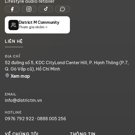
Lifestyle audio retailer
District M Community
Tham gia nhóm
LIÊN HỆ
ĐỊA CHỈ
52 đường số 5, KDC CityLand Center Hill, P. Hạnh Thông (P.7,
Q. Gò Vấp cũ), Hồ Chí Minh
Xem map
EMAIL
info@districtm.vn
HOTLINE
0976 792 922
·
0888 005 256
VỀ CHÚNG TÔI
THÔNG TIN