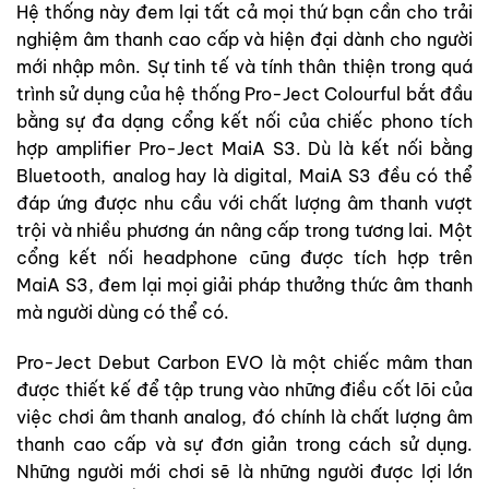
Hệ thống này đem lại tất cả mọi thứ bạn cần cho trải
nghiệm âm thanh cao cấp và hiện đại dành cho người
mới nhập môn. Sự tinh tế và tính thân thiện trong quá
trình sử dụng của hệ thống Pro-Ject Colourful bắt đầu
bằng sự đa dạng cổng kết nối của chiếc phono tích
hợp amplifier Pro-Ject MaiA S3. Dù là kết nối bằng
Bluetooth, analog hay là digital, MaiA S3 đều có thể
đáp ứng được nhu cầu với chất lượng âm thanh vượt
trội và nhiều phương án nâng cấp trong tương lai. Một
cổng kết nối headphone cũng được tích hợp trên
MaiA S3, đem lại mọi giải pháp thưởng thức âm thanh
mà người dùng có thể có.
Pro-Ject Debut Carbon EVO là một chiếc mâm than
được thiết kế để tập trung vào những điều cốt lõi của
việc chơi âm thanh analog, đó chính là chất lượng âm
thanh cao cấp và sự đơn giản trong cách sử dụng.
Những người mới chơi sẽ là những người được lợi lớn