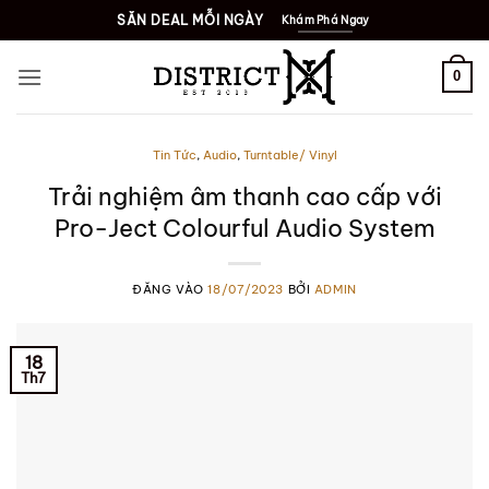
Bỏ
SĂN DEAL MỖI NGÀY
Khám Phá Ngay
qua
nội
0
dung
Tin Tức
,
Audio
,
Turntable/ Vinyl
Trải nghiệm âm thanh cao cấp với
Pro-Ject Colourful Audio System
ĐĂNG VÀO
18/07/2023
BỞI
ADMIN
18
Th7