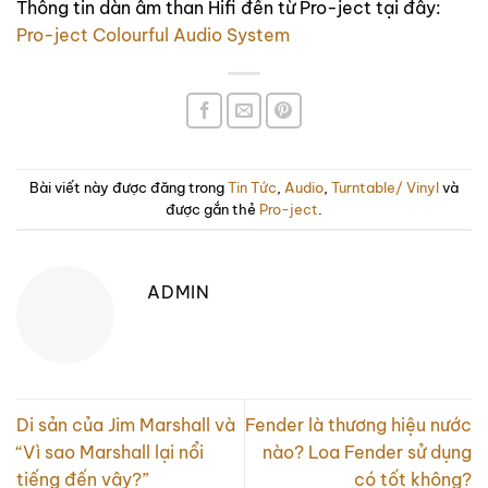
Thông tin dàn âm than Hifi đến từ Pro-ject tại đây:
Pro-ject Colourful Audio System
Bài viết này được đăng trong
Tin Tức
,
Audio
,
Turntable/ Vinyl
và
được gắn thẻ
Pro-ject
.
ADMIN
Di sản của Jim Marshall và
Fender là thương hiệu nước
“Vì sao Marshall lại nổi
nào? Loa Fender sử dụng
tiếng đến vậy?”
có tốt không?