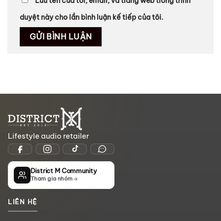
Lưu tên của tôi, email, và trang web trong trình
duyệt này cho lần bình luận kế tiếp của tôi.
Lifestyle audio retailer
District M Community
Tham gia nhóm
LIÊN HỆ