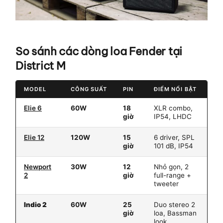
So sánh các dòng loa Fender tại
District M
MODEL
CÔNG SUẤT
PIN
ĐIỂM NỔI BẬT
PH
Elie 6
60W
18
XLR combo,
Bus
giờ
IP54, LHDC
caf
Elie 12
120W
15
6 driver, SPL
Sâ
giờ
101 dB, IP54
nhỏ
Newport
30W
12
Nhỏ gọn, 2
Pic
2
giờ
full-range +
làm
tweeter
Indio 2
60W
25
Duo stereo 2
Dã
giờ
loa, Bassman
dài
look