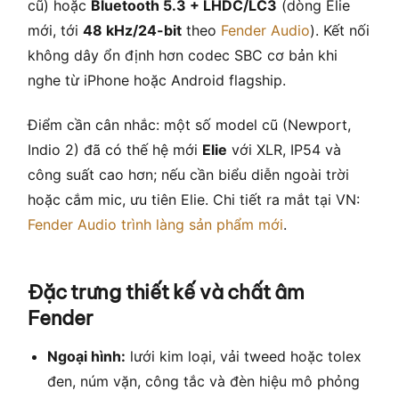
cũ) hoặc
Bluetooth 5.3 + LHDC/LC3
(dòng Elie
mới, tới
48 kHz/24-bit
theo
Fender Audio
). Kết nối
không dây ổn định hơn codec SBC cơ bản khi
nghe từ iPhone hoặc Android flagship.
Điểm cần cân nhắc: một số model cũ (Newport,
Indio 2) đã có thế hệ mới
Elie
với XLR, IP54 và
công suất cao hơn; nếu cần biểu diễn ngoài trời
hoặc cắm mic, ưu tiên Elie. Chi tiết ra mắt tại VN:
Fender Audio trình làng sản phẩm mới
.
Đặc trưng thiết kế và chất âm
Fender
Ngoại hình:
lưới kim loại, vải tweed hoặc tolex
đen, núm vặn, công tắc và đèn hiệu mô phỏng