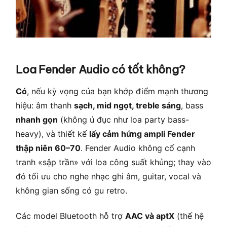
Loa Fender Audio có tốt không?
Có
, nếu kỳ vọng của bạn khớp điểm mạnh thương
hiệu: âm thanh
sạch, mid ngọt, treble sáng
, bass
nhanh gọn
(không ú đục như loa party bass-
heavy), và thiết kế
lấy cảm hứng ampli Fender
thập niên 60–70
. Fender Audio không cố cạnh
tranh «sập trần» với loa công suất khủng; thay vào
đó tối ưu cho nghe nhạc ghi âm, guitar, vocal và
không gian sống có gu retro.
Các model Bluetooth hỗ trợ
AAC và aptX
(thế hệ