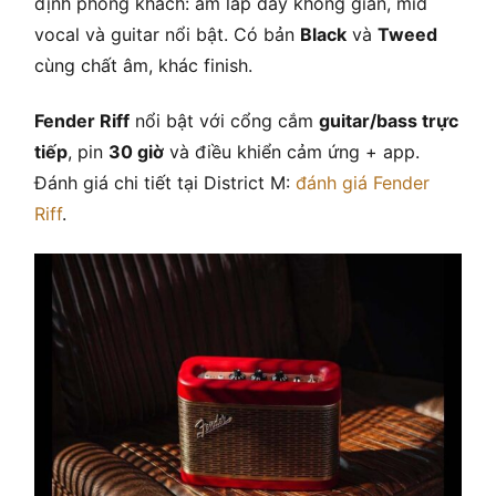
định phòng khách: âm lấp đầy không gian, mid
vocal và guitar nổi bật. Có bản
Black
và
Tweed
cùng chất âm, khác finish.
Fender Riff
nổi bật với cổng cắm
guitar/bass trực
tiếp
, pin
30 giờ
và điều khiển cảm ứng + app.
Đánh giá chi tiết tại District M:
đánh giá Fender
Riff
.