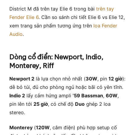
District M đã trên tay Elie 6 trong bài
trên tay
Fender Elie 6
. Cần so sánh chi tiết Elie 6 vs Elie 12,
xem trang sản phẩm tương ứng trên
loa Fender
Audio
.
Dòng cổ điển: Newport, Indio,
Monterey, Riff
Newport 2
là lựa chọn nhỏ nhất (
30W
, pin
12 giờ
):
dễ bỏ túi, đủ cho phòng ngủ hoặc bãi cỏ yên tĩnh.
Indio 2
lấy cảm hứng ampli
’59 Bassman
,
60W
,
pin lên tới
25 giờ
, có chế độ
Duo
ghép 2 loa
stereo.
Monterey
(
120W
, cắm điện) phù hợp setup cố