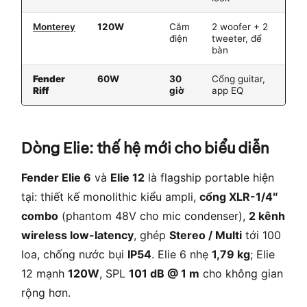
Monterey
120W
Cắm
2 woofer + 2
Ph
điện
tweeter, để
kh
bàn
stu
Fender
60W
30
Cổng guitar,
Ngư
Riff
giờ
app EQ
gui
Dòng Elie: thế hệ mới cho biểu diễn
Fender Elie 6
và
Elie 12
là flagship portable hiện
tại: thiết kế monolithic kiểu ampli,
cổng XLR-1/4″
combo
(phantom 48V cho mic condenser),
2 kênh
wireless low-latency
, ghép
Stereo / Multi
tới 100
loa, chống nước bụi
IP54
. Elie 6 nhẹ
1,79 kg
; Elie
12 mạnh
120W
, SPL
101 dB @ 1 m
cho không gian
rộng hơn.