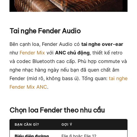
Tai nghe Fender Audio
Bên cạnh loa, Fender Audio có
tai nghe over-ear
như
Fender Mix
với
ANC chủ động
, thiết kế retro
và codec Bluetooth cao cấp. Phù hợp commute và
nghe nhạc hàng ngày nếu bạn đã quen chất âm
Fender (mid rõ, không bass ú). Tổng quan:
tai nghe
Fender Mix ANC
.
Chọn loa Fender theo nhu cầu
BẠN CẦN GÌ?
GỢI Ý
Biểu diễn đường
Elie 6 hoặc Elie 12