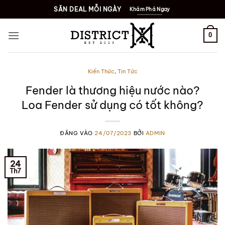
Bỏ
SĂN DEAL MỖI NGÀY
Khám Phá Ngay
qua
nội
0
dung
Kiến Thức
,
Tin Tức
Fender là thương hiệu nước nào?
Loa Fender sử dụng có tốt không?
ĐĂNG VÀO
24/07/2023
BỞI
ADMIN
24
Th7