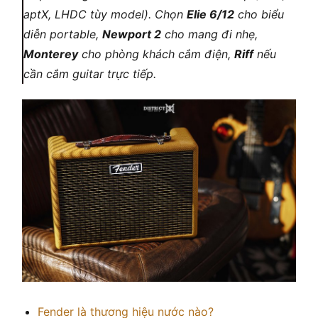
aptX, LHDC tùy model). Chọn
Elie 6/12
cho biểu
diễn portable,
Newport 2
cho mang đi nhẹ,
Monterey
cho phòng khách cắm điện,
Riff
nếu
cần cắm guitar trực tiếp.
Fender là thương hiệu nước nào?