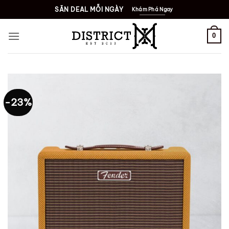
Bỏ
SĂN DEAL MỖI NGÀY
Khám Phá Ngay
qua
nội
0
dung
-23%