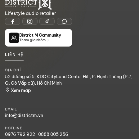
Lifestyle audio retailer
District M Community
Tham gia nhóm
LIÊN HỆ
ĐỊA CHỈ
52 đường số 5, KDC CityLand Center Hill, P. Hạnh Thông (P.7,
Q. Gò Vấp cũ), Hồ Chí Minh
Xem map
EMAIL
info@districtm.vn
HOTLINE
0976 792 922
·
0888 005 256