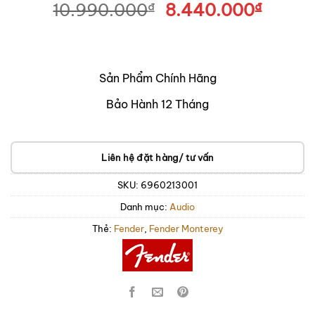
10.990.000
₫
Giá
8.440.000
₫
Giá
gốc
hiện
là:
tại
10.990.000₫.
là:
8.440
Sản Phẩm Chính Hãng
Bảo Hành 12 Tháng
Liên hệ đặt hàng/ tư vấn
SKU:
6960213001
Danh mục:
Audio
Thẻ:
Fender
,
Fender Monterey