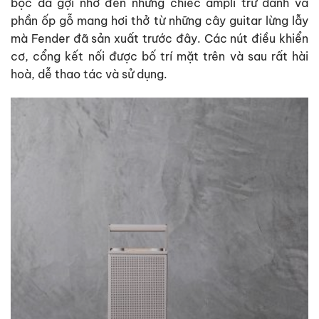
bọc da gợi nhớ đến những chiếc ampli trứ danh và
phần ốp gỗ mang hơi thở từ những cây guitar lừng lẫy
mà Fender đã sản xuất trước đây. Các nút điều khiển
cơ, cổng kết nối được bố trí mặt trên và sau rất hài
hoà, dễ thao tác và sử dụng.