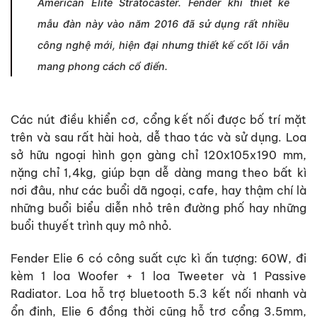
American Elite Stratocaster. Fender khi thiết kế
mẫu đàn này vào năm 2016 đã sử dụng rất nhiều
công nghệ mới, hiện đại nhưng thiết kế cốt lõi vẫn
mang phong cách cổ điển.
Các nút điều khiển cơ, cổng kết nối được bố trí mặt
trên và sau rất hài hoà, dễ thao tác và sử dụng. Loa
sở hữu ngoại hình gọn gàng chỉ 120x105x190 mm,
nặng chỉ 1,4kg, giúp bạn dễ dàng mang theo bất kì
nơi đâu, như các buổi dã ngoại, cafe, hay thậm chí là
những buổi biểu diễn nhỏ trên đường phố hay những
buổi thuyết trình quy mô nhỏ.
Fender Elie 6 có công suất cực kì ấn tượng: 60W, đi
kèm 1 loa Woofer + 1 loa Tweeter và 1 Passive
Radiator. Loa hỗ trợ bluetooth 5.3 kết nối nhanh và
ổn định, Elie 6 đồng thời cũng hỗ trợ cổng 3.5mm,