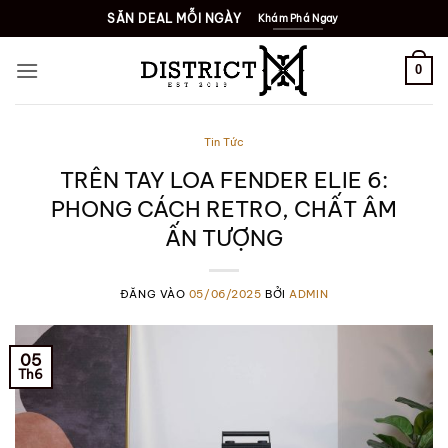
Bỏ
SĂN DEAL MỖI NGÀY
Khám Phá Ngay
qua
nội
0
dung
Tin Tức
TRÊN TAY LOA FENDER ELIE 6:
PHONG CÁCH RETRO, CHẤT ÂM
ẤN TƯỢNG
ĐĂNG VÀO
05/06/2025
BỞI
ADMIN
05
Th6