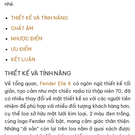
nhé.
THIẾT KẾ VÀ TÍNH NĂNG
CHẤT ÂM
NHƯỢC ĐIỂM
ƯU ĐIỂM
KẾT LUẬN
THIẾT KẾ VÀ TÍNH NĂNG
Về tổng quan,
Fender Elie 6
có ngôn ngữ thiết kế tối
giản, tạo cảm như một chiếc radio từ thập niên 70, đã
có nhiều thay đổi về mặt thiết kế so với các người tiền
nhiệm để phù hợp với nhiều đối tượng khách hàng hơn,
cụ thể loa sở hữu mặt lưới kim loại, 2 màu đen trắng,
cùng logo Fender nổi bật, mang cảm giác thân thiện.
Những “di sản” còn lại trên loa nằm ở quai xách được